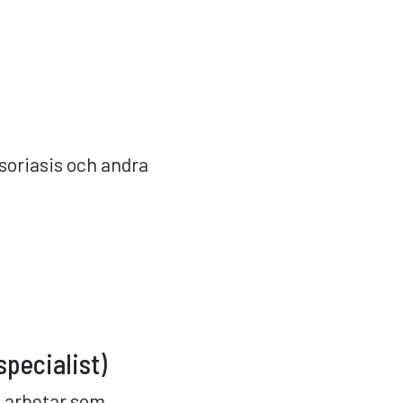
psoriasis och andra
pecialist)
h arbetar som