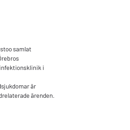
astoo samlat
Örebros
nfektionsklinik i
dsjukdomar är
udrelaterade ärenden.