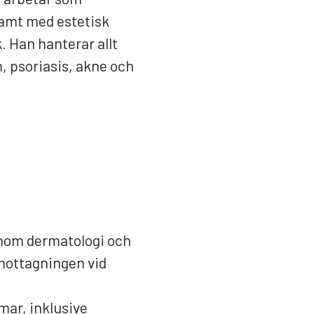
samt med estetisk
. Han hanterar allt
, psoriasis, akne och
 inom dermatologi och
mottagningen vid
mar, inklusive