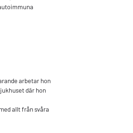
a autoimmuna
varande arbetar hon
sjukhuset där hon
ed allt från svåra