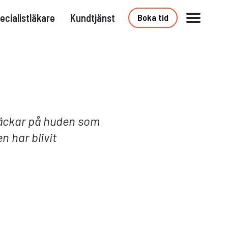
ecialistläkare
Kundtjänst
Boka tid
läckar på huden som
n har blivit