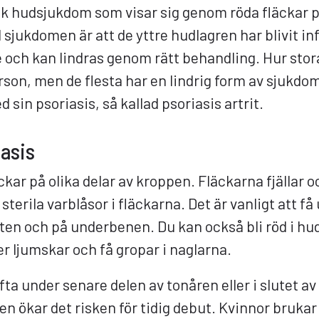
isk hudsjukdom som visar sig genom röda fläckar 
ll sjukdomen är att de yttre hudlagren har blivit 
e och kan lindras genom rätt behandling. Hur stora
person, men de flesta har en lindrig form av sjukdo
sin psoriasis, så kallad psoriasis artrit.
asis
ckar på olika delar av kroppen. Fläckarna fjällar oc
sterila varblåsor i fläckarna. Det är vanligt att få
en och på underbenen. Du kan också bli röd i hud
r ljumskar och få gropar i naglarna.
a under senare delen av tonåren eller i slutet a
ten ökar det risken för tidig debut. Kvinnor bruka