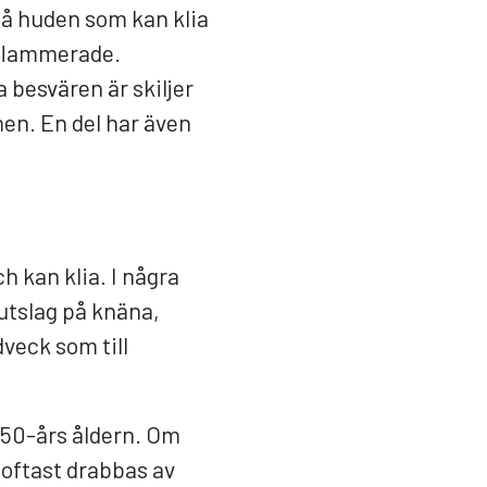
på huden som kan klia
inflammerade.
 besvären är skiljer
men. En del har även
h kan klia. I några
 utslag på knäna,
veck som till
v 50-års åldern. Om
r oftast drabbas av