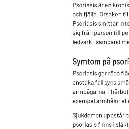
Psoriasis är en kron
och fjälla. Orsaken ti
Psoriasis smittar int
sig från person till 
ledvärk i samband med 
Symtom på psori
Psoriasis ger röda flä
enstaka fall syns små 
armbågarna, i hårbott
exempel armhålor elle
Sjukdomen uppstår oft
psoriasis finns i släk