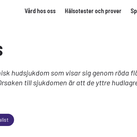
Vård hos oss
Hälsotester och prover
Sp
s
onisk hudsjukdom som visar sig genom röda f
 Orsaken till sjukdomen är att de yttre hudlagre
list