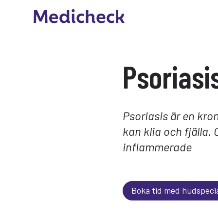
Psoriasi
Psoriasis är en kr
kan klia och fjälla.
inflammerade
Boka tid med hudspecia