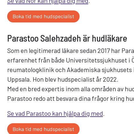
Se vad Nor kan hjälpa dig med
.
Boka tid med hudspecialist
Parastoo Salehzadeh är hudläkare
Som en legitimerad läkare sedan 2017 har Par
erfarenhet från både Universitetssjukhuset i 
reumatologklinik och Akademiska sjukhusets i
Uppsala. Hon blev hudspecialist år 2022.
Med en bred expertis inom alla områden av hu
Parastoo redo att besvara dina frågor kring h
Se vad Parastoo kan hjälpa dig med
.
Boka tid med hudspecialist