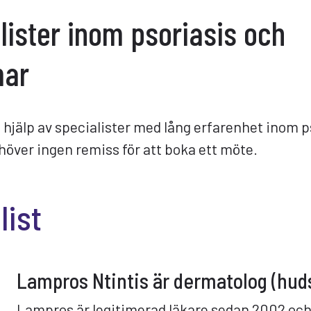
lister inom psoriasis och
mar
t hjälp av specialister med lång erfarenhet inom 
över ingen remiss för att boka ett möte.
list
Lampros Ntintis är dermatolog (huds
Lampros är legitimerad läkare sedan 2002 oc