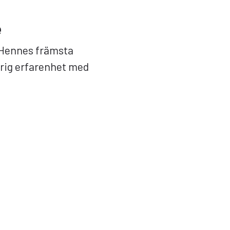
e
. Hennes främsta
rig erfarenhet med