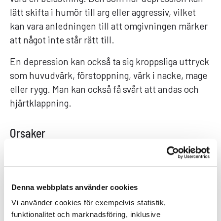
lätt skifta i humör till arg eller aggressiv, vilket
kan vara anledningen till att omgivningen märker
att något inte står rätt till.
En depression kan också ta sig kroppsliga uttryck
som huvudvärk, förstoppning, värk i nacke, mage
eller rygg. Man kan också få svårt att andas och
hjärtklappning.
Orsaker
Ibland kan man bli deprimerad av jobbiga
händelser eller påfrestningar i livet. Man kan bli
ensam, råka ut för en närståendes bortgång eller
Denna webbplats använder cookies
bli av med arbetet. Man kan också få depression i
Vi använder cookies för exempelvis statistik,
samband med sjukdomar. Större förändringar i
funktionalitet och marknadsföring, inklusive
livet kan också skapa depression, även om det i