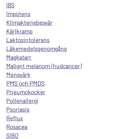
IBS
Impotens
Klimakteriebesvär
Kärlkramp
Laktosintolerans
Läkemedelsgenomgång
Magkatarr
Malignt melanom (hudcancer)
Mensvärk
PMS och PMDS
Pneumokocker
Pollenallergi
Psoriasis
Reflux
Rosacea
SIBO