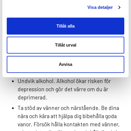
Visa detaljer
Om du har haft en eller återkommande
depressioner och vet att du är sårbar finns det
saker du kan göra för att minska risken. Här
Tillåt alla
beskrivs några av dem:
Motionera regelbundet. Motion hjälper mot
Tillåt urval
depression och kan förebygga nya
depressioner, och gör också att du sover
Avvisa
bättre.
Undvik alkohol. Alkohol ökar risken för
depression och gör det värre om du är
deprimerad.
Ta stöd av vänner och närstående. Be dina
nära och kära att hjälpa dig bibehålla goda
vanor. Försök hålla kontakten med vänner,