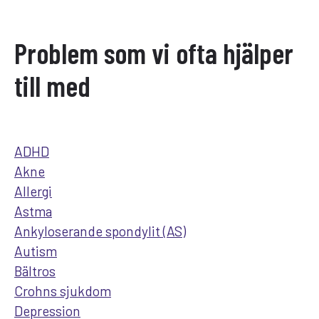
Problem som vi ofta hjälper
till med
ADHD
Akne
Allergi
Astma
Ankyloserande spondylit (AS)
Autism
Bältros
Crohns sjukdom
Depression