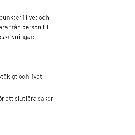
unkter i livet och
era från person till
eskrivningar:
stökigt och livat
r att slutföra saker