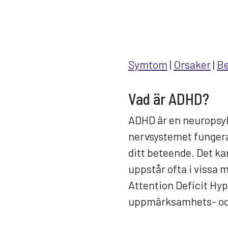
Symtom
|
Orsaker
|
Be
Vad är ADHD?
ADHD är en neuropsyk
nervsystemet fungera
ditt beteende. Det ka
uppstår ofta i vissa 
Attention Deficit Hy
uppmärksamhets- och