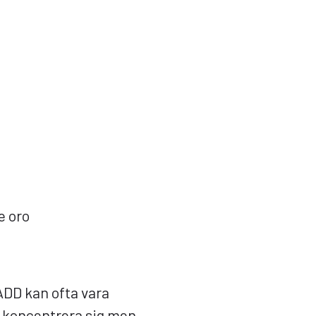
e oro
ADD kan ofta vara
 koncentrera sig men