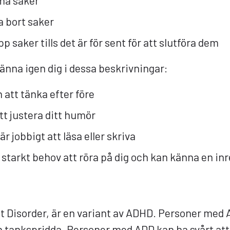
ma saker
a bort saker
p saker tills det är för sent för att slutföra dem
änna igen dig i dessa beskrivningar:
 att tänka efter före
tt justera ditt humör
r jobbigt att läsa eller skriva
starkt behov att röra på dig och kan känna en inr
t Disorder, är en variant av ADHD. Personer med 
ankspridda. Personer med ADD kan ha svårt att