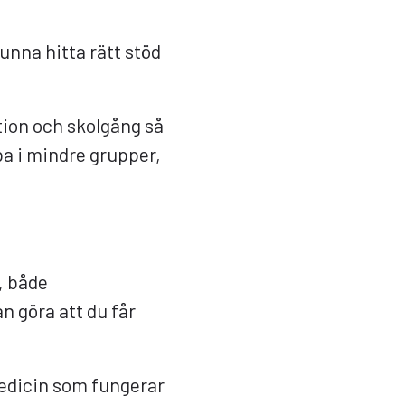
unna hitta rätt stöd
tion och skolgång så
bba i mindre grupper,
, både
n göra att du får
 medicin som fungerar