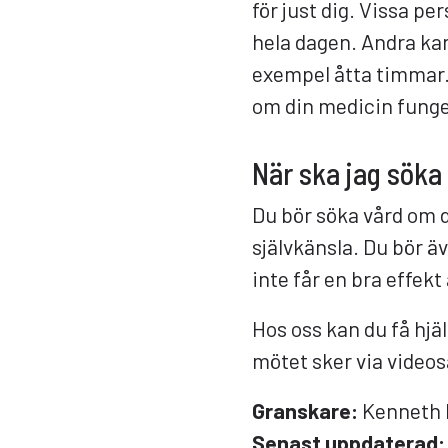
för just dig. Vissa p
hela dagen. Andra kan
exempel åtta timmar.
om din medicin funge
När ska jag söka
Du bör söka vård om d
självkänsla. Du bör ä
inte får en bra effek
Hos oss kan du få hjä
mötet sker via video
Granskare:
Kenneth I
Senast uppdaterad: