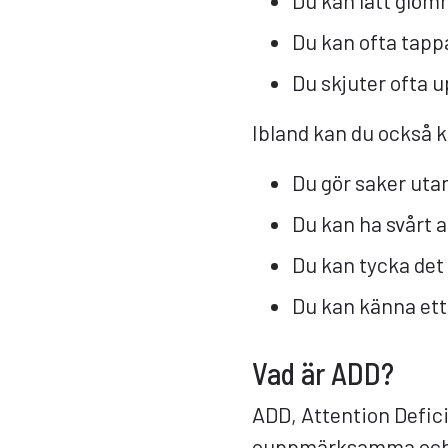
Du kan lätt glöm
Du kan ofta tapp
Du skjuter ofta up
Ibland kan du också k
Du gör saker utan
Du kan ha svårt a
Du kan tycka det ä
Du kan känna ett 
Vad är ADD?
ADD, Attention Defici
ouppmärksamma och t