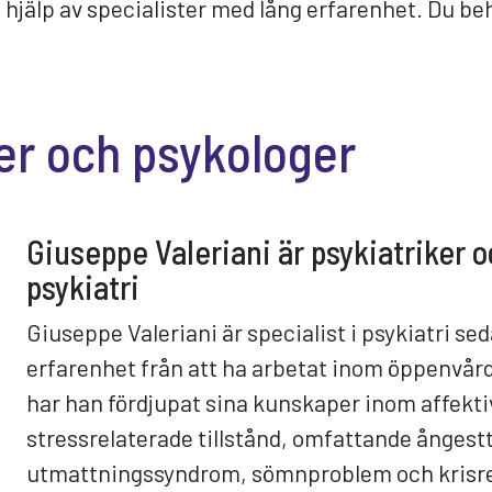
t hjälp av specialister med lång erfarenhet. Du b
er och psykologer
Giuseppe Valeriani är psykiatriker o
psykiatri
Giuseppe Valeriani är specialist i psykiatri se
erfarenhet från att ha arbetat inom öppenvår
har han fördjupat sina kunskaper inom affekti
stressrelaterade tillstånd, omfattande ångestt
utmattningssyndrom, sömnproblem och krisre