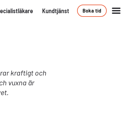
ecialistläkare
Kundtjänst
Boka tid
erar kraftigt och
ch vuxna är
et.