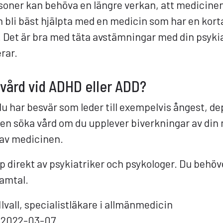
ersoner kan behöva en längre verkan, att medicine
 bli bäst hjälpta med en medicin som har en kortar
 Det är bra med täta avstämningar med din psykia
rar.
 vård vid ADHD eller ADD?
u har besvär som leder till exempelvis ångest, dep
ven söka vård om du upplever biverkningar av din 
t av medicinen.
lp direkt av psykiatriker och psykologer. Du behö
samtal.
lvall, specialistläkare i allmänmedicin
2022-03-07