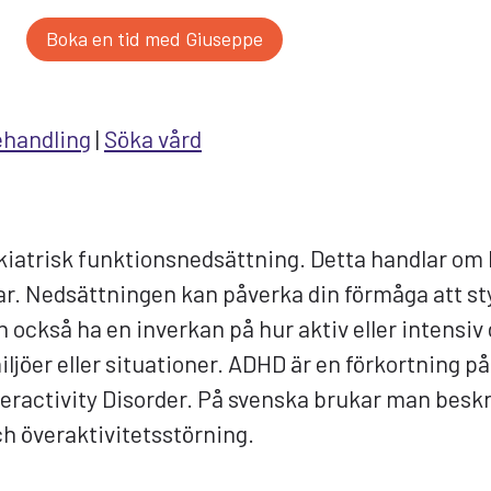
Boka en tid med Giuseppe
handling
|
Söka vård
iatrisk funktionsnedsättning. Detta handlar om 
r. Nedsättningen kan påverka din förmåga att sty
n också ha en inverkan på hur aktiv eller intensiv 
miljöer eller situationer. ADHD är en förkortning p
peractivity Disorder. På svenska brukar man bes
 överaktivitetsstörning.