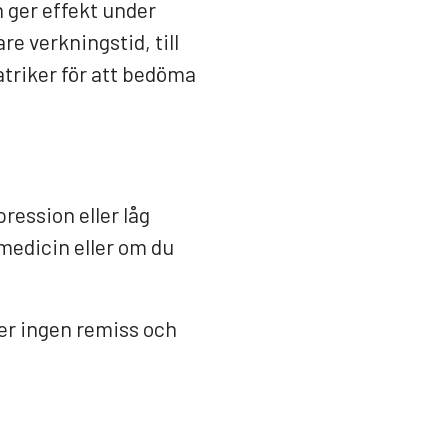
n ger effekt under
e verkningstid, till
triker för att bedöma
ression eller låg
medicin eller om du
ver ingen remiss och