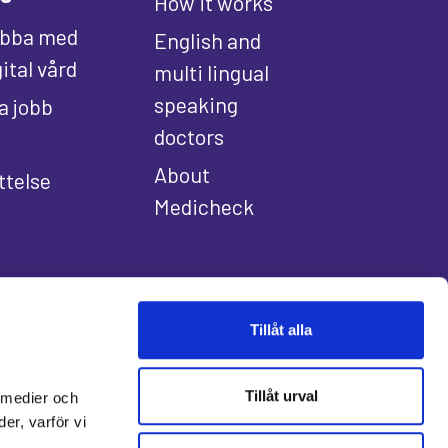
How it works
bba med
English and
gital vård
multi lingual
speaking
la jobb
doctors
About
ttelse
Medicheck
Tillåt alla
Tillåt urval
 medier och
er, varför vi