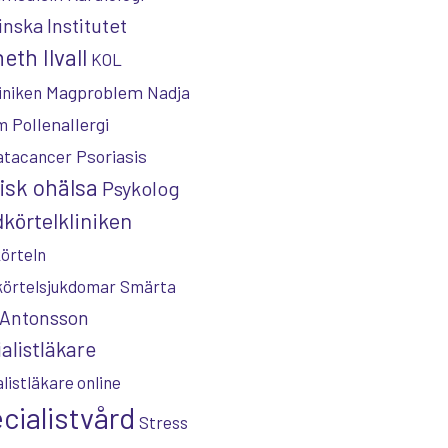
inska Institutet
eth Ilvall
KOL
Magproblem
iniken
Nadja
Pollenallergi
m
Psoriasis
atacancer
isk ohälsa
Psykolog
körtelkliniken
örteln
körtelsjukdomar
Smärta
 Antonsson
alistläkare
listläkare online
cialistvård
Stress