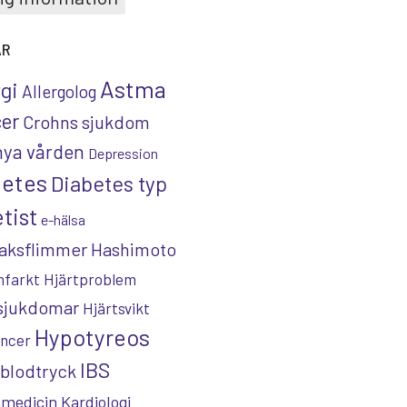
AR
Astma
rgi
Allergolog
er
Crohns sjukdom
nya vården
Depression
betes
Diabetes typ
tist
e-hälsa
aksflimmer
Hashimoto
nfarkt
Hjärtproblem
tsjukdomar
Hjärtsvikt
Hypotyreos
ncer
IBS
blodtryck
nmedicin
Kardiologi