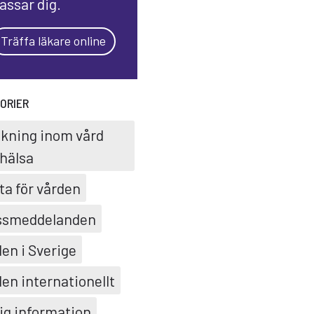
assar dig.
Träffa läkare online
ORIER
skning inom vård
hälsa
ta för vården
ssmeddelanden
en i Sverige
en internationellt
ig information