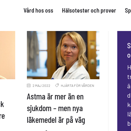
Vård hos oss
Hälsotester och prover
Sp
S
o
H
t
ä
2 MAJ 2022
HJÄRTA FÖR VÅRDEN
Astma är mer än en
d
ck
k
sjukdom – men nya
l
re
läkemedel är på väg
b