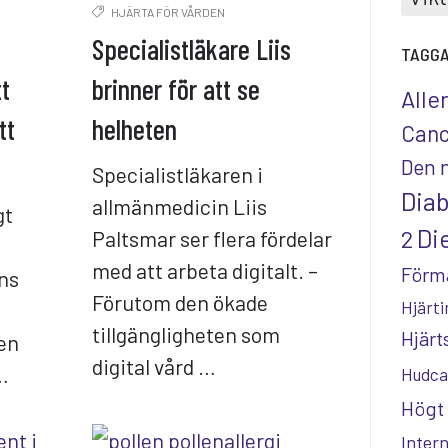
HJÄRTA FÖR VÅRDEN
a
Specialistläkare Liis
TAGG
tt
brinner för att se
Alle
tt
helheten
Canc
Den 
Specialistläkaren i
Dia
allmänmedicin Liis
gt
Die
2
Paltsmar ser flera fördelar
med att arbeta digitalt. –
Förm
ns
Förutom den ökade
Hjärti
tillgängligheten som
Hjär
en
digital vård …
…
Hudca
Högt 
Inter