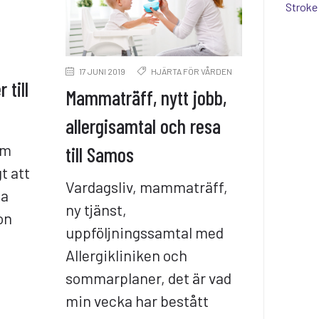
Stroke
17 JUNI 2019
HJÄRTA FÖR VÅRDEN
 till
Mammaträff, nytt jobb,
allergisamtal och resa
om
till Samos
t att
Vardagsliv, mammaträff,
na
ny tjänst,
on
uppföljningssamtal med
Allergikliniken och
sommarplaner, det är vad
min vecka har bestått