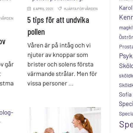
Karol
6 APRIL 2021
HJÄRTA FÖR VÅRDEN
Kenn
5 tips för att undvika
 VÅRDEN
magkl
pollen
Öströ
ov
Våren är på intåg och vi
Prost
njuter av knoppar som
Psyk
v går
brister och solens första
Sköld
t
värmande strålar. Men för
sköldk
astma
vissa personer …
Sköld
Sofia
Speci
Specia
Spe