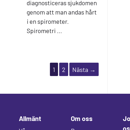
diagnosticeras sjukdomen
genom att man andas hårt
i en spirometer.
Spirometri …
1
2
Nästa →
Allmänt
Om oss
Jo
os