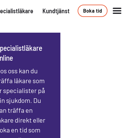
ecialistläkare
Kundtjänst
Boka tid
pecialistläkare
nline
os oss kan du
räffa läkare som
r specialister på
in sjukdom. Du
an träffa en
äkare direkt eller
oka en tid som