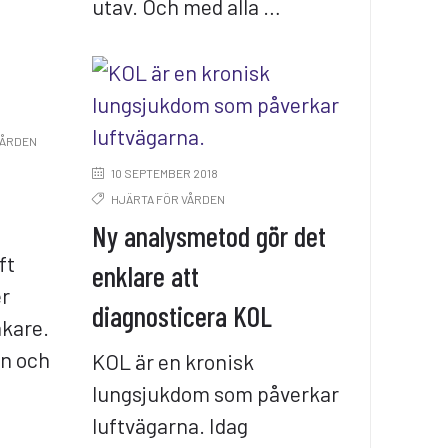
utav. Och med alla …
VÅRDEN
10 SEPTEMBER 2018
HJÄRTA FÖR VÅRDEN
Ny analysmetod gör det
ft
enklare att
er
diagnosticera KOL
äkare.
en och
KOL är en kronisk
lungsjukdom som påverkar
luftvägarna. Idag