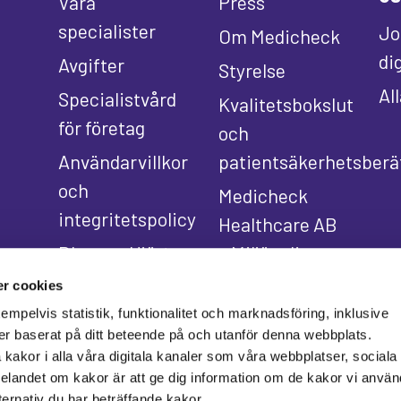
Våra
Press
specialister
Jo
Om Medicheck
di
Avgifter
Styrelse
Al
Specialistvård
Kvalitetsbokslut
för företag
och
Användarvillkor
patientsäkerhetsberä
och
Medicheck
integritetspolicy
Healthcare AB
Bloggen Hjärta
– Miljöpolicy
för vården
r cookies
empelvis statistik, funktionalitet och marknadsföring, inklusive
er baserat på ditt beteende på och utanför denna webbplats.
akor i alla våra digitala kanaler som våra webbplatser, sociala
landet om kakor är att ge dig information om de kakor vi använd
ernativ du har beträffande kakor.