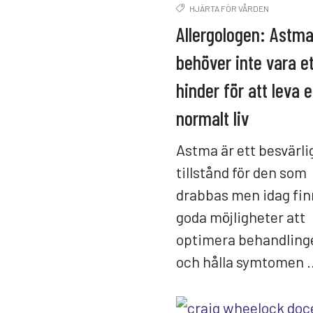
HJÄRTA FÖR VÅRDEN
Allergologen: Astm
behöver inte vara e
hinder för att leva e
normalt liv
Astma är ett besvärli
tillstånd för den som
drabbas men idag fin
goda möjligheter att
optimera behandling
och hålla symtomen 