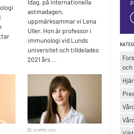
p
Idag, på internationella
ologi
astmadagen,
i
uppmärksammar vi Lena
n
Uller. Hon är professor i
ttar
immunologi vid Lunds
KATEG
universitet och tilldelades
For
2021 års …
och 
Hjär
Pre
Vård
Vård
22 APRIL 2021
Vikt