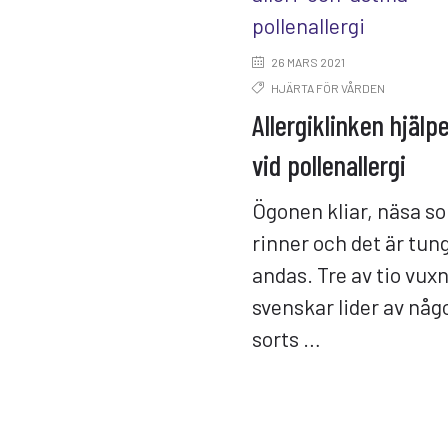
26 MARS 2021
HJÄRTA FÖR VÅRDEN
Allergiklinken hjälper
vid pollenallergi
Ögonen kliar, näsa s
rinner och det är tung
andas. Tre av tio vux
svenskar lider av någ
sorts …