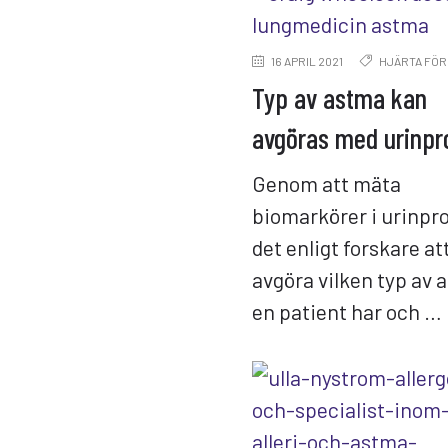
16 APRIL 2021
HJÄRTA FÖR
Typ av astma kan
avgöras med urinpr
Genom att mäta
biomarkörer i urinpro
det enligt forskare at
avgöra vilken typ av 
en patient har och …