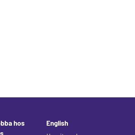
bba hos
English
s