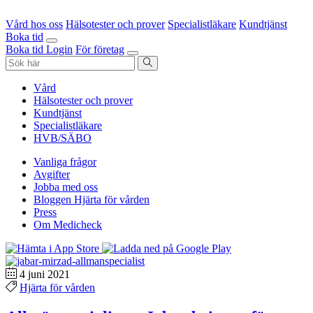
Vård hos oss
Hälsotester och prover
Specialistläkare
Kundtjänst
Boka tid
Boka tid
Login
För företag
Vård
Hälsotester och prover
Kundtjänst
Specialistläkare
HVB/SÄBO
Vanliga frågor
Avgifter
Jobba med oss
Bloggen Hjärta för vården
Press
Om Medicheck
4 juni 2021
Hjärta för vården