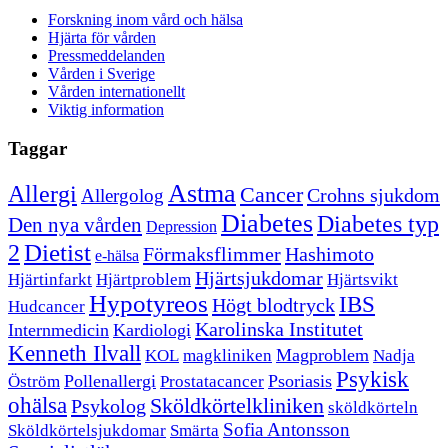
Forskning inom vård och hälsa
Hjärta för vården
Pressmeddelanden
Vården i Sverige
Vården internationellt
Viktig information
Taggar
Astma
Allergi
Cancer
Crohns sjukdom
Allergolog
Diabetes
Diabetes typ
Den nya vården
Depression
Dietist
2
Förmaksflimmer
Hashimoto
e-hälsa
Hjärtsjukdomar
Hjärtinfarkt
Hjärtproblem
Hjärtsvikt
Hypotyreos
IBS
Högt blodtryck
Hudcancer
Karolinska Institutet
Internmedicin
Kardiologi
Kenneth Ilvall
Magproblem
KOL
magkliniken
Nadja
Psykisk
Pollenallergi
Psoriasis
Öström
Prostatacancer
ohälsa
Sköldkörtelkliniken
Psykolog
sköldkörteln
Sofia Antonsson
Sköldkörtelsjukdomar
Smärta