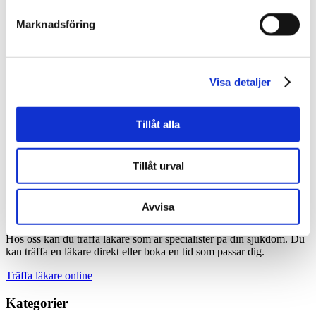
Personer med kroniska sjukdomar erbjuds behandlings- och
Marknadsföring
läkemedelsrådgivning, besök av mobila sjuksköterskor och
telefonsupport genom vårdbolaget ICT Health Support. – …
Visa detaljer
27 juni 2016
Vården i Sverige
Tillåt alla
Icke-rökare med KOL ska få bättre vård
Tillåt urval
Professor Magnus Sköld på Karolinska Institutet ska ta reda på
varför icke-rökare drabbas av KOL. Det ska bädda för en …
Avvisa
Specialistläkare online
Hos oss kan du träffa läkare som är specialister på din sjukdom. Du
kan träffa en läkare direkt eller boka en tid som passar dig.
Träffa läkare online
Kategorier