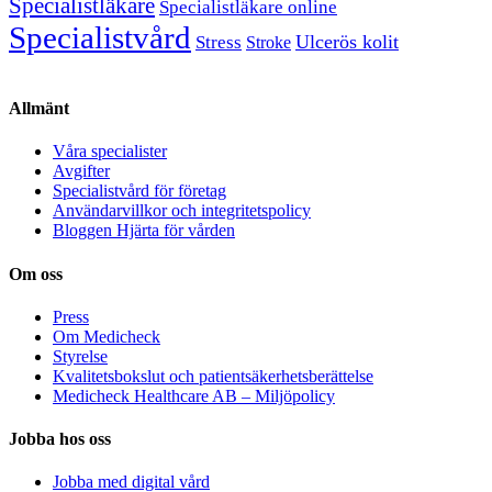
Specialistläkare
Specialistläkare online
Specialistvård
Ulcerös kolit
Stress
Stroke
Allmänt
Våra specialister
Avgifter
Specialistvård för företag
Användarvillkor och integritetspolicy
Bloggen Hjärta för vården
Om oss
Press
Om Medicheck
Styrelse
Kvalitetsbokslut och patientsäkerhetsberättelse
Medicheck Healthcare AB – Miljöpolicy
Jobba hos oss
Jobba med digital vård