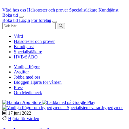
Vård hos oss
Hälsotester och prover
Specialistläkare
Kundtjänst
Boka tid
Boka tid
Login
För företag
Vård
Hälsotester och prover
Kundtjänst
Specialistläkare
HVB/SÄBO
Vanliga frågor
Avgifter
Jobba med oss
Bloggen Hjärta för vården
Press
Om Medicheck
17 juni 2022
Hjärta för vården