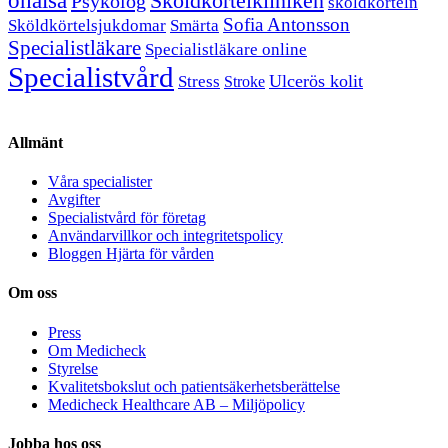
ohälsa
Sköldkörtelkliniken
Psykolog
sköldkörteln
Sofia Antonsson
Sköldkörtelsjukdomar
Smärta
Specialistläkare
Specialistläkare online
Specialistvård
Ulcerös kolit
Stress
Stroke
Allmänt
Våra specialister
Avgifter
Specialistvård för företag
Användarvillkor och integritetspolicy
Bloggen Hjärta för vården
Om oss
Press
Om Medicheck
Styrelse
Kvalitetsbokslut och patientsäkerhetsberättelse
Medicheck Healthcare AB – Miljöpolicy
Jobba hos oss