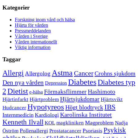
Kategorier
Forskning inom vård och hälsa
Hjärta för vården
Pressmeddelanden
Vården i Sverige
Vården internationellt
Viktig information
Taggar
Astma
Allergi
Cancer
Crohns sjukdom
Allergolog
Diabetes
Diabetes typ
Den nya vården
Depression
Dietist
2
Förmaksflimmer
Hashimoto
e-hälsa
Hjärtsjukdomar
Hjärtinfarkt
Hjärtproblem
Hjärtsvikt
Hypotyreos
IBS
Högt blodtryck
Hudcancer
Karolinska Institutet
Internmedicin
Kardiologi
Kenneth Ilvall
Magproblem
KOL
magkliniken
Nadja
Psykisk
Pollenallergi
Psoriasis
Öström
Prostatacancer