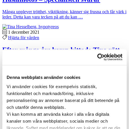
Många upplever trötthet, viktökning, känner sig frusna och får värk i
leder. Detta kan vara tecken på att du kan …
1 december 2021
Hjärta för vården
Efter många års kamp hittade Tina rätt
behandling och medicin för sin
hypotyreos
Denna webbplats använder cookies
Tina Hesselberg fick diagnosen hypotyreos 1999 men är själv
övertygad om att hon var sköldkörtelsjuk redan innan tonåren. Som
Vi använder cookies för exempelvis statistik,
diagnostiserad …
funktionalitet och marknadsföring, inklusive
personalisering av annonser baserat på ditt beteende på
27 augusti 2021
och utanför denna webbplats.
Hjärta för vården
Vi kan komma att använda kakor i alla våra digitala
5 saker som är bra att veta om hypotyreos
kanaler som våra webbplatser, sociala medier och
– Specialisten svarar
liknande. Syftet med meddelandet om kakor är att ge dig