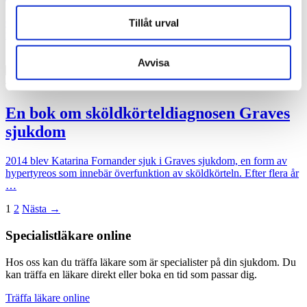
Tillåt urval
Över en halv miljon svenskar har problem med sköldkörteln. I
många fall fungerar inte behandlingen. – Tyvärr är det vanligt …
Avvisa
21 december 2020
Hjärta för vården
En bok om sköldkörteldiagnosen Graves
sjukdom
2014 blev Katarina Fornander sjuk i Graves sjukdom, en form av
hypertyreos som innebär överfunktion av sköldkörteln. Efter flera år
…
1
2
Nästa →
Specialistläkare online
Hos oss kan du träffa läkare som är specialister på din sjukdom. Du
kan träffa en läkare direkt eller boka en tid som passar dig.
Träffa läkare online