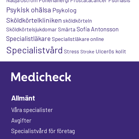
Psykisk ohälsa
Psykolog
Sköldkörtelkliniken
sköldkörteln
Sofia Antonsson
Sköldkörtelsjukdomar
Smärta
Specialistläkare
Specialistläkare online
Specialistvård
Ulcerös kolit
Stress
Stroke
Allmänt
Våra specialister
Avgifter
Specialistvård för företag