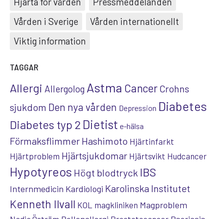
Hjärta för vården
Pressmeddelanden
Vården i Sverige
Vården internationellt
Viktig information
TAGGAR
Astma
Allergi
Cancer
Crohns
Allergolog
Diabetes
Den nya vården
sjukdom
Depression
Dietist
Diabetes typ 2
e-hälsa
Förmaksflimmer
Hashimoto
Hjärtinfarkt
Hjärtsjukdomar
Hjärtproblem
Hjärtsvikt
Hudcancer
Hypotyreos
IBS
Högt blodtryck
Karolinska Institutet
Internmedicin
Kardiologi
Kenneth Ilvall
Magproblem
KOL
magkliniken
Pollenallergi
Psoriasis
Nadja Öström
Prostatacancer