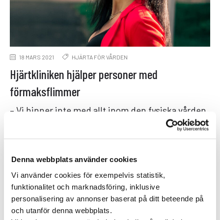
18 MARS 2021
HJÄRTA FÖR VÅRDEN
Hjärtkliniken hjälper personer med
förmaksflimmer
– Vi hinner inte med allt inom den fysiska vården,
därför avlastar och kompletterar vi den genom
digitala vårdmöten. Förmaksflimmer, …
Denna webbplats använder cookies
Vi använder cookies för exempelvis statistik,
funktionalitet och marknadsföring, inklusive
personalisering av annonser baserat på ditt beteende på
och utanför denna webbplats.