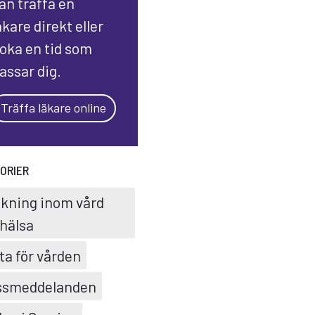
an träffa en
äkare direkt eller
oka en tid som
assar dig.
Träffa läkare online
ORIER
skning inom vård
hälsa
ta för vården
ssmeddelanden