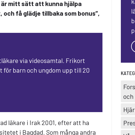
k
är mitt sätt att kunna hjälpa
l
, och få glädje tillbaka som bonus”,
b
p
tläkare via videosamtal. Frikort
ft för barn och ungdom upp till 20
KATEG
For
och 
Hjär
d läkare i Irak 2001, efter att ha
Pre
ersitetet i Bagdad. Som många andra