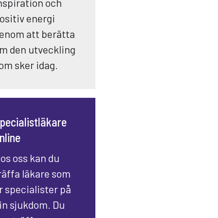
nspiration och
ositiv energi
enom att berätta
m den utveckling
om sker idag.
pecialistläkare
nline
os oss kan du
räffa läkare som
r specialister på
in sjukdom. Du