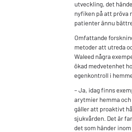
utveckling, det händer
nyfiken på att pröva 
patienter ännu bättre
Omfattande forskning
metoder att utreda oc
Waleed några exempel
ökad medvetenhet hos
egenkontroll i hemme
– Ja, idag finns exem
arytmier hemma och d
gäller att proaktivt h
sjukvården. Det är fan
det som händer inom