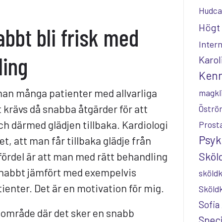
Hudca
Högt 
bbt bli frisk med
Inter
ling
Karol
Kenn
man många patienter med allvarliga
magkl
 krävs då snabba åtgärder för att
Öströ
ch därmed glädjen tillbaka. Kardiologi
Prost
Psyk
et, att man får tillbaka glädje från
Sköld
fördel är att man med rätt behandling
 snabbt jämfört med exempelvis
sköldk
ienter. Det är en motivation för mig.
Sköld
Sofia
t område där det sker en snabb
Speci