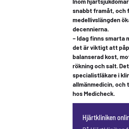
Inom hjärtsjukdomar
snabbt framåt, och 
medellivslängden ök
decennierna.
– Idag finns smarta
det är viktigt att p
balanserad kost, mot
rökning och salt. De
specialistläkare i kli
allmänmedicin, och ti
hos Medicheck.
Hjärtkliniken onli