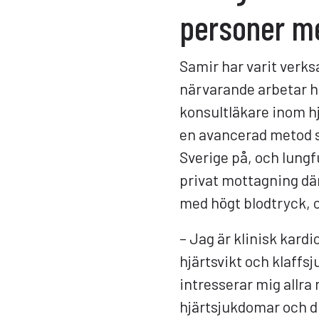
personer m
Samir har varit verksa
närvarande arbetar h
konsultläkare inom hj
en avancerad metod s
Sverige på, och lung
privat mottagning d
med högt blodtryck, 
– Jag är klinisk kard
hjärtsvikt och klaffs
intresserar mig allra
hjärtsjukdomar och d