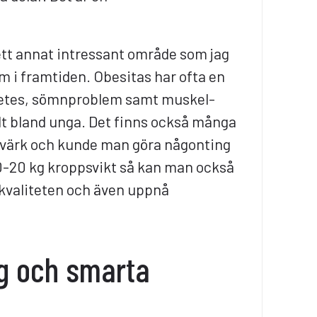
ett annat intressant område som jag
om i framtiden. Obesitas har ofta en
iabetes, sömnproblem samt muskel-
lt bland unga. Det finns också många
gvärk och kunde man göra någonting
10-20 kg kroppsvikt så kan man också
vskvaliteten och även uppnå
g och smarta