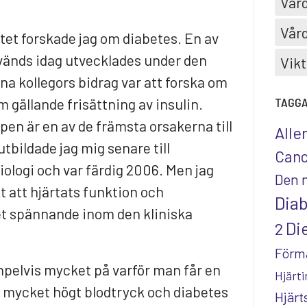
Vård
Vård
tet forskade jag om diabetes. En av
änds idag utvecklades under den
Vikt
na kollegors bidrag var att forska om
gällande frisättning av insulin.
TAGG
ppen är en av de främsta orsakerna till
Alle
tbildade jag mig senare till
Canc
ysiologi och var färdig 2006. Men jag
Den 
t att hjärtats funktion och
Dia
t spännande inom den kliniska
Die
2
Förm
pelvis mycket på varför man får en
Hjärti
 mycket högt blodtryck och diabetes
Hjär