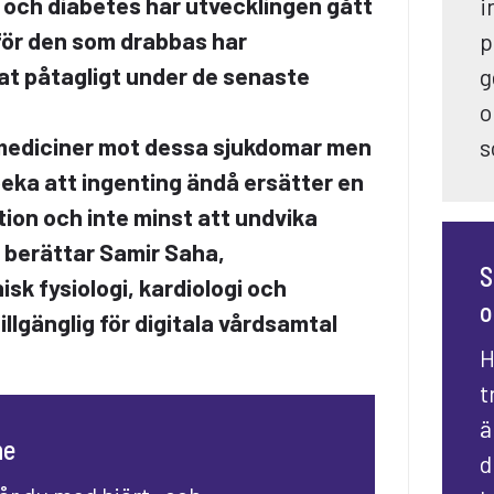
 och diabetes har utvecklingen gått
i
för den som drabbas har
p
at påtagligt under de senaste
g
o
 mediciner mot dessa sjukdomar men
s
åpeka att ingenting ändå ersätter en
ion och inte minst att undvika
t berättar Samir Saha,
S
nisk fysiologi, kardiologi och
o
llgänglig för digitala vårdsamtal
H
t
ä
ne
d