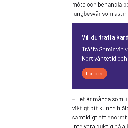
möta och behandla pe
lungbesvär som astm
Vill du träffa ka
Träffa Samir via 
Kort väntetid och
Läs mer
– Det är många som l
viktigt att kunna hjä
samtidigt ett enormt
inte vara duktig på all