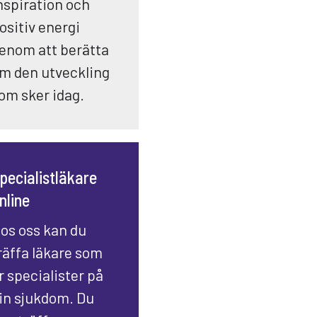
nspiration och
ositiv energi
enom att berätta
m den utveckling
om sker idag.
pecialistläkare
nline
os oss kan du
räffa läkare som
r specialister på
in sjukdom. Du