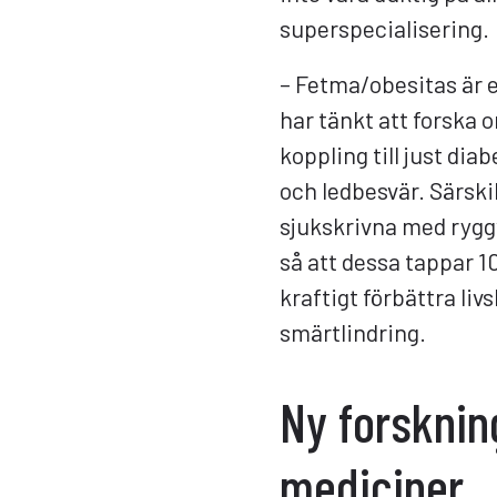
superspecialisering.
– Fetma/obesitas är 
har tänkt att forska 
koppling till just d
och ledbesvär. Särski
sjukskrivna med ryg
så att dessa tappar 
kraftigt förbättra li
smärtlindring.
Ny forsknin
mediciner