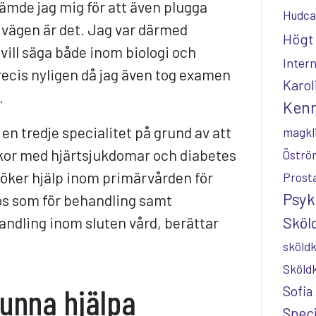
ämde jag mig för att även plugga
Hudca
 vägen är det. Jag var därmed
Högt 
 vill säga både inom biologi och
Inter
precis nyligen då jag även tog examen
Karol
.
Kenn
 en tredje specialitet på grund av att
magkl
skor med hjärtsjukdomar och diabetes
Öströ
söker hjälp inom primärvården för
Prost
Psyk
nos som för behandling samt
andling inom sluten vård, berättar
Sköld
sköldk
Sköld
kunna hjälpa
Sofia
Speci