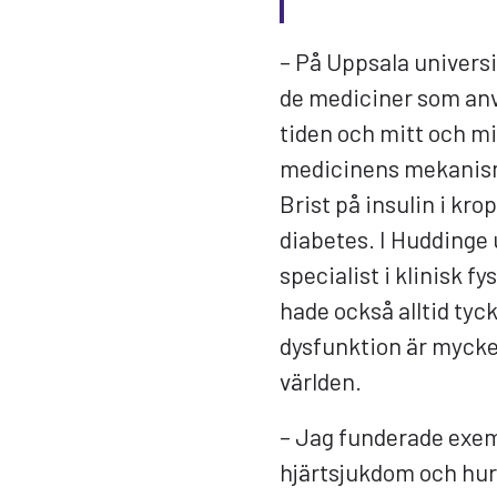
– På Uppsala universi
de mediciner som anv
tiden och mitt och mi
medicinens mekanism 
Brist på insulin i kro
diabetes. I Huddinge u
specialist i klinisk f
hade också alltid tyck
dysfunktion är mycke
världen.
– Jag funderade exem
hjärtsjukdom och hur