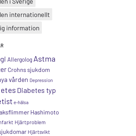
en i Sverige
en internationellt
ig information
AR
Astma
rgi
Allergolog
er
Crohns sjukdom
nya vården
Depression
betes
Diabetes typ
tist
e-hälsa
aksflimmer
Hashimoto
nfarkt
Hjärtproblem
tsjukdomar
Hjärtsvikt