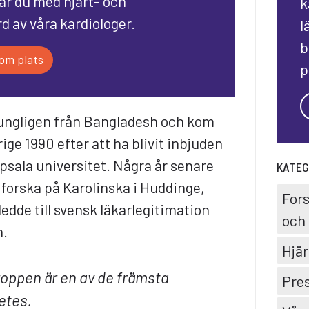
får du med hjärt- och
k
d av våra kardiologer.
l
b
om plats
p
ngligen från Bangladesh och kom
rige 1990 efter att ha blivit inbjuden
psala universitet. Några år senare
KATEG
 forska på Karolinska i Huddinge,
For
edde till svensk läkarlegitimation
och 
n.
Hjär
kroppen är en av de främsta
Pre
etes.