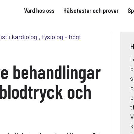
Vård hos oss
Hälsotester och prover
Sp
H
I
tre behandlingar
b
s
 blodtryck och
p
p
t
V
k