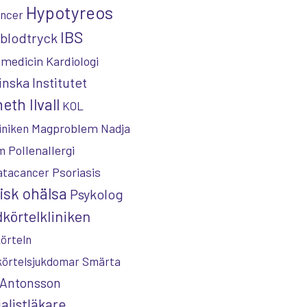
Hypotyreos
ncer
IBS
blodtryck
nmedicin
Kardiologi
inska Institutet
eth Ilvall
KOL
Magproblem
iniken
Nadja
Pollenallergi
m
Psoriasis
atacancer
isk ohälsa
Psykolog
körtelkliniken
örteln
körtelsjukdomar
Smärta
 Antonsson
alistläkare