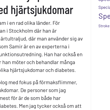
ed hjärtsjukdomar
Specia
Spe
m i en rad olika länder. För
Stroke
an i Stockholm där han är
ärtultraljud, där man använder sig av
om Samir är en av experterna i
funktionsutredning. Han har också en
är han möter och behandlar många
olika hjärtsjukdomar och diabetes.
iolog med fokus på förmaksflimmer,
jukdomar. De personer som jag
 mest för är de som både har
iabetes. Men jag tycker också om att