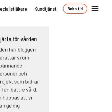
ecialistläkare
Kundtjänst
Boka tid
järta för vården
 den här bloggen
erättar vi om
pännande
ersoner och
rojekt som bidrar
ill en bättre vård.
i hoppas att vi
an ge dig