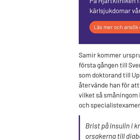
På Hjärtkliniken 
kärlsjukdomar vår
Läs mer och ansök 
Samir kommer urspru
första gången till Sve
som doktorand till Up
återvände han för att
vilket så småningom l
och specialistexame
Brist på insulin i 
orsakerna till diab