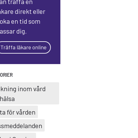
an träffa en
äkare direkt eller
oka en tid som
assar dig.
Träffa läkare online
ORIER
skning inom vård
hälsa
ta för vården
ssmeddelanden