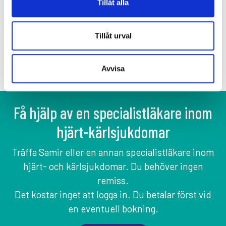
Tillåt alla
⭐️⭐️⭐️⭐️⭐️
”Excellent doctor, super kind, super professional,
Tillåt urval
best energies I am feeling very grateful to know
him. Trust relationship, good communication, this
Avvisa
doctor is a gem!”
Få hjälp av en specialistläkare inom
hjärt-kärlsjukdomar
Träffa Samir eller en annan specialistläkare inom
hjärt- och kärlsjukdomar. Du behöver ingen
remiss.
Det kostar inget att logga in. Du betalar först vid
en eventuell bokning.