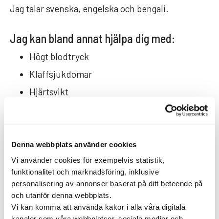
Jag talar svenska, engelska och bengali.
Jag kan bland annat hjälpa dig med:
Högt blodtryck
Klaffsjukdomar
Hjärtsvikt
Hjärtflimmer
Förmaksflimmer
Hjärtklappningar
Denna webbplats använder cookies
Vi använder cookies för exempelvis statistik,
Diabetes typ 2 (vuxna)
funktionalitet och marknadsföring, inklusive
Astma
personalisering av annonser baserat på ditt beteende på
och utanför denna webbplats.
KOL
Vi kan komma att använda kakor i alla våra digitala
Yrsel och svindel
kanaler som våra webbplatser, sociala medier och