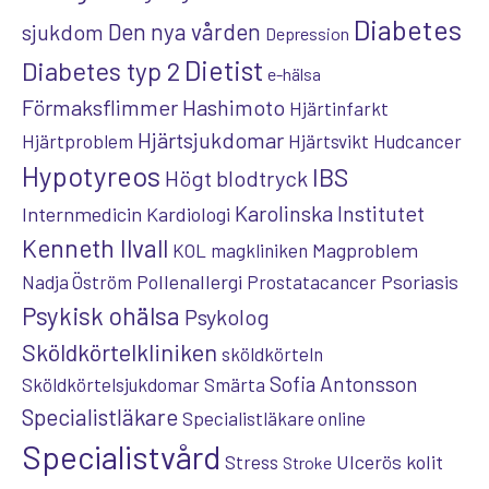
Diabetes
Den nya vården
sjukdom
Depression
Dietist
Diabetes typ 2
e-hälsa
Förmaksflimmer
Hashimoto
Hjärtinfarkt
Hjärtsjukdomar
Hjärtproblem
Hjärtsvikt
Hudcancer
Hypotyreos
IBS
Högt blodtryck
Karolinska Institutet
Internmedicin
Kardiologi
Kenneth Ilvall
Magproblem
KOL
magkliniken
Pollenallergi
Psoriasis
Nadja Öström
Prostatacancer
Psykisk ohälsa
Psykolog
Sköldkörtelkliniken
sköldkörteln
Sofia Antonsson
Sköldkörtelsjukdomar
Smärta
Specialistläkare
Specialistläkare online
Specialistvård
Ulcerös kolit
Stress
Stroke