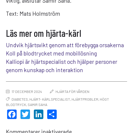
viktig, avslutar Samir Saha.
Text: Mats Holmström
Läs mer om hjärta-kärl
Undvik hjärtsvikt genom att förebygga orsakerna
Koll på blodtrycket med mobillösning
Kalliopi är hjärtspecialist och hjälper personer
genom kunskap och interaktion
17 DECEMBER 2024
HJÄRTA FÖR VÅRDEN
DIABETES
,
HJÄRT- KÄRLSPECIALIST
,
HJÄRTPROBLEM
,
HÖGT
BLODTRYCK
,
SAMIR SAHA
FACEBOOK
TWITTER
LINKEDIN
DELA
Kommentarer inaktiverade.