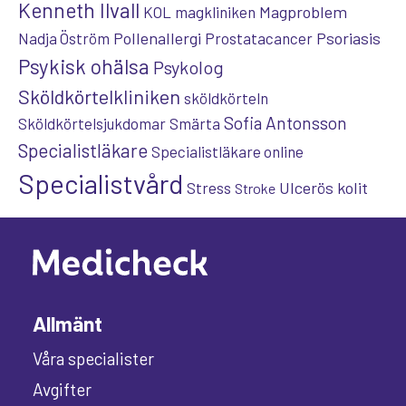
Kenneth Ilvall
Magproblem
KOL
magkliniken
Pollenallergi
Psoriasis
Nadja Öström
Prostatacancer
Psykisk ohälsa
Psykolog
Sköldkörtelkliniken
sköldkörteln
Sofia Antonsson
Sköldkörtelsjukdomar
Smärta
Specialistläkare
Specialistläkare online
Specialistvård
Ulcerös kolit
Stress
Stroke
Allmänt
Våra specialister
Avgifter