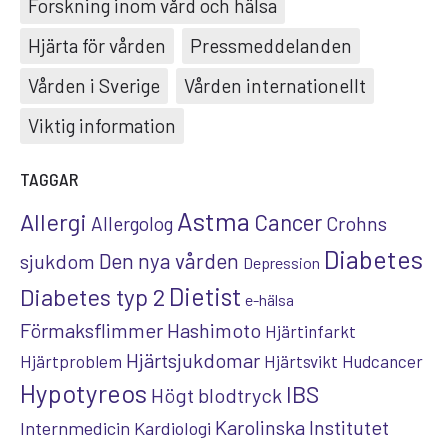
Forskning inom vård och hälsa
Hjärta för vården
Pressmeddelanden
Vården i Sverige
Vården internationellt
Viktig information
TAGGAR
Astma
Allergi
Cancer
Crohns
Allergolog
Diabetes
Den nya vården
sjukdom
Depression
Dietist
Diabetes typ 2
e-hälsa
Förmaksflimmer
Hashimoto
Hjärtinfarkt
Hjärtsjukdomar
Hjärtproblem
Hjärtsvikt
Hudcancer
Hypotyreos
IBS
Högt blodtryck
Karolinska Institutet
Internmedicin
Kardiologi