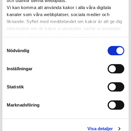
och utanför denna webbplats.
Vi kan komma att använda kakor i alla våra digitala
kanaler som våra webbplatser, sociala medier och
liknande. Syftet med meddelandet om kakor är att ge dig
information om de kakor vi använder, varför vi använder
dem och vilka alternativ du har beträffande kakor.
Läs mer om vilka vi är, hur du kan kontakta oss och hur
Samtyckesval
10 OKTOBER 2017
HJÄRTA FÖR VÅRDEN
vi behandlar personuppgifter i vår
Integritetspolicy
.
Nödvändig
Förebygg hjärtsjukdomar genom att hitta
riskfaktorer i tonåren
Inställningar
Riskfaktorer för hjärtkärlsjukdomar som stress
och fysisk kondition kan identifieras redan i
Statistik
tonåren. Cecilia Bergh, sjukgymnast och
doktorand på Universitetssjukhuset …
Marknadsföring
Visa detaljer