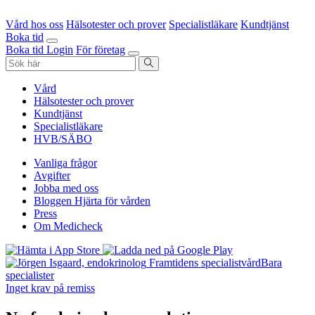
Vård hos oss
Hälsotester och prover
Specialistläkare
Kundtjänst
Boka tid
Boka tid
Login
För företag
Vård
Hälsotester och prover
Kundtjänst
Specialistläkare
HVB/SÄBO
Vanliga frågor
Avgifter
Jobba med oss
Bloggen Hjärta för vården
Press
Om Medicheck
Framtidens specialistvård
Bara
specialister
Inget krav på remiss