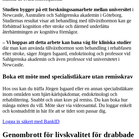
Studien bygger på ett forskningssamarbete mellan universitet
i
Newcastle, Australien och Sahlgrenska akademin i Göteborg.
Studiernas resultat visar att behandling med tillväxthormon kan ge
förbättrad kognition efter stroke och därmed underlätta
återhämtningen av kognitiva förmågor.
– Vi hoppas att detta arbete kan bana väg för kliniska studier
där man kan använda tillväxthormon som behandling i rehabfasen
efter stroke, säger Jörgen Isgaard, endokrinolog och professor vid
Sahlgrenska akademin och även professor vid universitetet i
Newcastle.
Boka ett möte med specialistläkare utan remisskrav
Hos oss kan du träffa Jörgen Isgaard eller en annan specialistläkare
inom områden som hjärt-kärlsjukdomar, endokrinologi och
rehabilitering. Snabbt och utan krav på remiss. Du kan boka hur
många möten du vill. Möte sker via videosamtal. Du loggar enkelt
och kostnadsfritt in här för att se tider som passar dig.
Logga in säkert med BankID
Genombrott för livskvalitet för drabbade