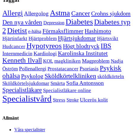
Astma
Allergi
Cancer
Crohns sjukdom
Allergolog
Diabetes
Diabetes typ
Den nya vården
Depression
Dietist
2
Förmaksflimmer
Hashimoto
e-hälsa
Hjärtsjukdomar
Hjärtinfarkt
Hjärtproblem
Hjärtsvikt
Hypotyreos
IBS
Högt blodtryck
Hudcancer
Karolinska Institutet
Internmedicin
Kardiologi
Kenneth Ilvall
Magproblem
KOL
magkliniken
Nadja
Psykisk
Pollenallergi
Psoriasis
Öström
Prostatacancer
ohälsa
Sköldkörtelkliniken
Psykolog
sköldkörteln
Sofia Antonsson
Sköldkörtelsjukdomar
Smärta
Specialistläkare
Specialistläkare online
Specialistvård
Ulcerös kolit
Stress
Stroke
Allmänt
Våra specialister