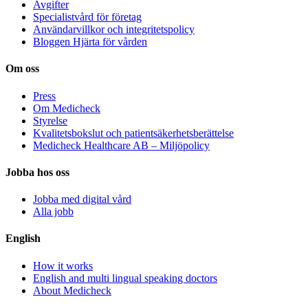
Avgifter
Specialistvård för företag
Användarvillkor och integritetspolicy
Bloggen Hjärta för vården
Om oss
Press
Om Medicheck
Styrelse
Kvalitetsbokslut och patientsäkerhetsberättelse
Medicheck Healthcare AB – Miljöpolicy
Jobba hos oss
Jobba med digital vård
Alla jobb
English
How it works
English and multi lingual speaking doctors
About Medicheck