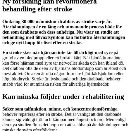
Ny forskning kan revolutionera
behandling efter stroke
Omkring 30 000 människor drabbas av stroke varje år.
Återhämtningen är en lång och utmanande process både för
den som drabbats och dess anhöriga. Nu visar en studie att
behandling med tillväxtsymtom kan förbättra återhämtningen
och ge nytt hopp för livet efter en stroke.
En stroke sker när hjärnan inte får tillräckligt med syre
på
grund av en blodpropp eller ett brustet kärl. När blodådrorna inte
kan förse hjärnan med syre tar nervceller skada och kan ibland dö.
Det drabbar ofta de delar av hjärnans blodomlopp som är störst och
mest aktivt. Orsaken är ofta någon form av hjärt-kärlsjukdom eller
högt blodtryck. Stroke är livshotande och den drabbade behöver
snabb vård för att minska risken för allvarliga hjärnskador.
Kan minska följder under rehabilitering
Saker som talfunktion, minne, och koncentrationsförmåga
behöver repareras efter en stroke. Det är vanligt att den drabbade
känner sig väldigt trött och kämpar med ångest och oro. Men enligt
den nya studien finns det hopp om att snabba på återhämtningen och
minska de svåra efterföljderna.