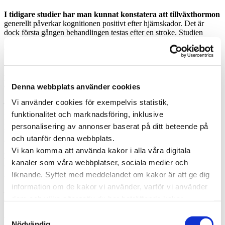
I tidigare studier har man kunnat konstatera att tillväxthormon
generellt påverkar kognitionen positivt efter hjärnskador. Det är
dock första gången behandlingen testas efter en stroke. Studien
gjordes på möss som behandlades med tillväxthormon eller placebo,
med mycket positivt resultat.
Tillväxthormon visade sig även vara bra för hjärnans
plasticitet
, som förenklat innebär hjärnans kapacitet att forma sig
efter erfarenhet och miljö.
Denna webbplats använder cookies
Vi använder cookies för exempelvis statistik,
– Det viktigaste nya fyndet är att tillväxthormon förbättrar
kognition efter stroke jämfört med kontroller. Om detta fynd står sig
funktionalitet och marknadsföring, inklusive
på människa kan det leda till ett genombrott vad gäller behandling
personalisering av annonser baserat på ditt beteende på
som underlättar rehabilitering och livskvalitet efter stroke, säger
och utanför denna webbplats.
Jörgen Isgaard.
Vi kan komma att använda kakor i alla våra digitala
Framåt hoppas forskare kunna börja göra kliniska prövningar
kanaler som våra webbplatser, sociala medier och
och undersöka om behandlingen är positiv även på längre sikt efter
insjuknande.
liknande. Syftet med meddelandet om kakor är att ge dig
information om de kakor vi använder, varför vi använder
– Det här har potential att helt förändra behandlingen
av
dem och vilka alternativ du har beträffande kakor.
personer som överlever stroke, konstaterar Jörgen Isgaard.
Läs mer om vilka vi är, hur du kan kontakta oss och hur
Samtyckesval
Läs mer på Hjärta för vården
vi behandlar personuppgifter i vår
Integritetspolicy
.
Nödvändig