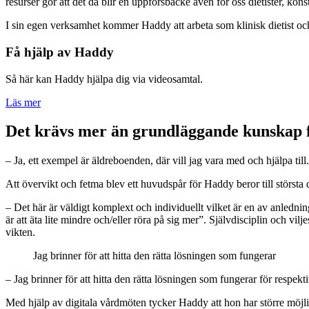
resurser gör att det då blir en uppförsbacke även för oss dietister, kon
I sin egen verksamhet kommer Haddy att arbeta som klinisk dietist o
Få hjälp av Haddy
Så här kan Haddy hjälpa dig via videosamtal.
Läs mer
Det krävs mer än grundläggande kunskap f
– Ja, ett exempel är äldreboenden, där vill jag vara med och hjälpa ti
Att övervikt och fetma blev ett huvudspår för Haddy beror till största del
– Det här är väldigt komplext och individuellt vilket är en av anledn
är att äta lite mindre och/eller röra på sig mer”. Självdisciplin och 
vikten.
Jag brinner för att hitta den rätta lösningen som fungerar
– Jag brinner för att hitta den rätta lösningen som fungerar för respe
Med hjälp av digitala vårdmöten tycker Haddy att hon har större möjl