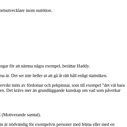
etsutvecklare inom nutrition.
ringar för att nämna några exempel, berättar Haddy.
r. Det ser inte heller ut att gå åt rätt håll enligt statistiken.
vervikt möts av fördomar och pekpinnar, som till exempel ”det väl bara
processen. Det krävs mer än grundläggande kunskap om vad som påverkar
MI (Motiverande samtal).
som är nödvändig för exempelvis personer med fetma eller med en