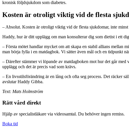
kronisk följdsjukdom som diabetes.
Kosten är otroligt viktig vid de flesta sju
– Absolut. Kosten är otroligt viktig vid de flesta sjukdomar, inte min
Haddy, hur är ditt upplägg om man konsulterar dig som dietist i ett di
– Första mötet handlar mycket om att skapa en stabil allians mellan mi
man börja fylla i en matdagbok. Vi sätter även mål och en tidpunkt n
– Därefter stämmer vi löpande av matdagboken mot hur det går med viktn
upplägg och det är precis vad som krävs.
– En livsstilsförändring är en lång och ofta seg process. Det räcker säl
avslutar Haddy Gibba.
Text: Mats Holmström
Rätt vård direkt
Hjälp av specialistläkare via videosamtal. Du behöver ingen remiss.
Boka tid