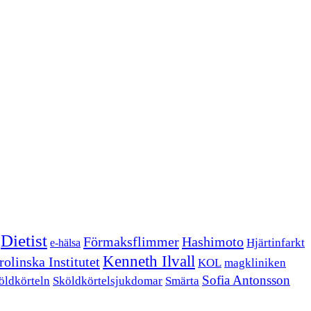
Dietist
Förmaksflimmer
Hashimoto
Hjärtinfarkt
e-hälsa
Kenneth Ilvall
olinska Institutet
KOL
magkliniken
Sofia Antonsson
öldkörteln
Sköldkörtelsjukdomar
Smärta