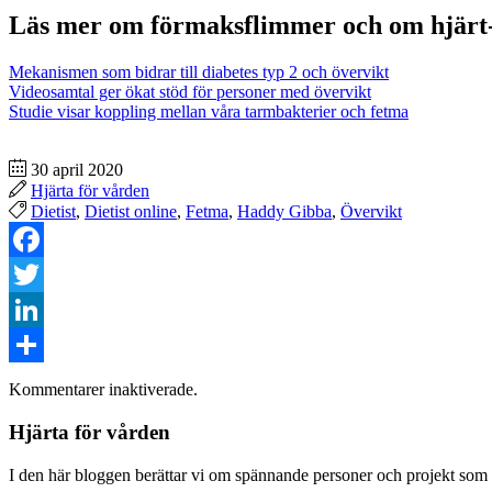
Läs mer om förmaksflimmer och om hjärt-
Mekanismen som bidrar till diabetes typ 2 och övervikt
Videosamtal ger ökat stöd för personer med övervikt
Studie visar koppling mellan våra tarmbakterier och fetma
30 april 2020
Hjärta för vården
Dietist
,
Dietist online
,
Fetma
,
Haddy Gibba
,
Övervikt
Facebook
Twitter
LinkedIn
Dela
Kommentarer inaktiverade.
Hjärta för vården
I den här bloggen berättar vi om spännande personer och projekt som bi