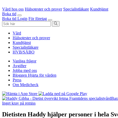
Vård hos oss
Hälsotester och prover
Specialistläkare
Kundtjänst
Boka tid
Boka tid
Login
För företag
Vård
Hälsotester och prover
Kundtjänst
Specialistläkare
HVB/SÄBO
Vanliga frågor
Avgifter
Jobba med oss
Bloggen Hjärta för vården
Press
Om Medicheck
Framtidens specialistvård
Bara
Inget krav på remiss
Dietisten Haddy hjälper personer i hela Sv