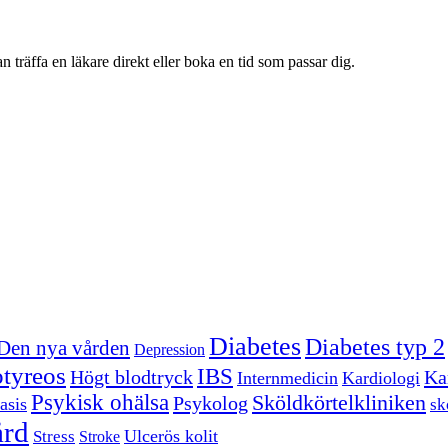
 träffa en läkare direkt eller boka en tid som passar dig.
Diabetes
Diabetes typ 2
Den nya vården
Depression
tyreos
IBS
Högt blodtryck
Kar
Internmedicin
Kardiologi
Psykisk ohälsa
Sköldkörtelkliniken
Psykolog
asis
sk
ård
Ulcerös kolit
Stress
Stroke