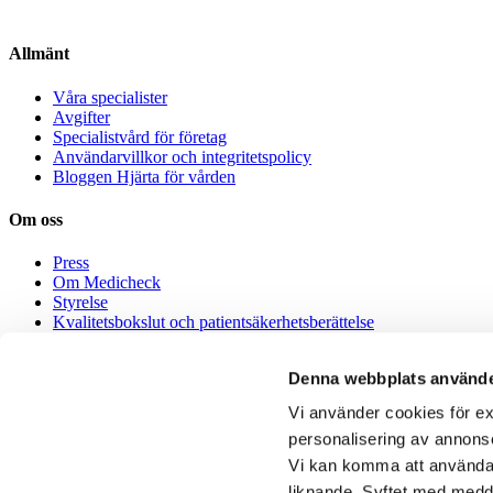
Allmänt
Våra specialister
Avgifter
Specialistvård för företag
Användarvillkor och integritetspolicy
Bloggen Hjärta för vården
Om oss
Press
Om Medicheck
Styrelse
Kvalitetsbokslut och patientsäkerhetsberättelse
Medicheck Healthcare AB – Miljöpolicy
Denna webbplats använde
Jobba hos oss
Vi använder cookies för ex
Jobba med digital vård
personalisering av annons
Alla jobb
Vi kan komma att använda k
English
liknande. Syftet med medde