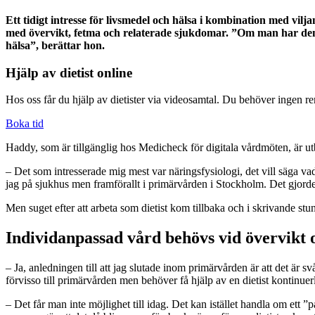
Ett tidigt intresse för livsmedel och hälsa i kombination med vilj
med övervikt, fetma och relaterade sjukdomar. ”Om man har den 
hälsa”, berättar hon.
Hjälp av dietist online
Hos oss får du hjälp av dietister via videosamtal. Du behöver ingen re
Boka tid
Haddy, som är tillgänglig hos Medicheck för digitala vårdmöten, är ut
– Det som intresserade mig mest var näringsfysiologi, det vill säga 
jag på sjukhus men framförallt i primärvården i Stockholm. Det gjorde j
Men suget efter att arbeta som dietist kom tillbaka och i skrivande 
Individanpassad vård behövs vid övervikt 
– Ja, anledningen till att jag slutade inom primärvården är att det 
förvisso till primärvården men behöver få hjälp av en dietist kontinuerli
– Det får man inte möjlighet till idag. Det kan istället handla om ett 