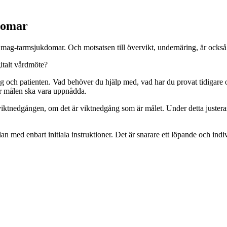
kdomar
st mag-tarmsjukdomar. Och motsatsen till övervikt, undernäring, är också 
gitalt vårdmöte?
g och patienten. Vad behöver du hjälp med, vad har du provat tidigare oc
är målen ska vara uppnådda.
edgången, om det är viktnedgång som är målet. Under detta justeras kost
lan med enbart initiala instruktioner. Det är snarare ett löpande och indi