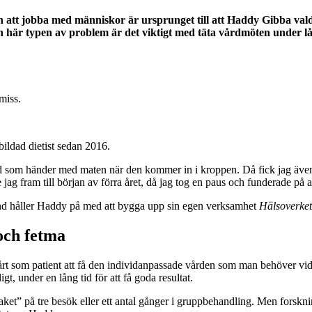
an att jobba med människor är ursprunget till att Haddy Gibba valde 
här typen av problem är det viktigt med täta vårdmöten under lång
miss.
bildad dietist sedan 2016.
vad som händer med maten när den kommer in i kroppen. Då fick jag äve
ag fram till början av förra året, då jag tog en paus och funderade på a
stund håller Haddy på med att bygga upp sin egen verksamhet
Hälsoverket
och fetma
är svårt som patient att få den individanpassade vården som man behöve
gt, under en lång tid för att få goda resultat.
”paket” på tre besök eller ett antal gånger i gruppbehandling. Men forskn