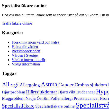
Specialistläkare online
Hos oss kan du träffa läkare som är specialister på din sjukdom. Du kan
Träffa läkare online
Kategorier
Forskning inom vård och hälsa
Hjärta för vården
Pressmeddelanden
Vården i Sverige
Vården internationellt
Viktig information
Taggar
Astma
Allergi
Cancer
Crohns sjukdom
Allergolog
Hypo
Hjärtsjukdomar
Hjärtproblem
Hjärtsvikt
Hudcancer
Magproblem
Pollenallergi
Psori
Nadja Öström
Prostatacancer
Specialistv
Specialistläkare
Specialistläkare online