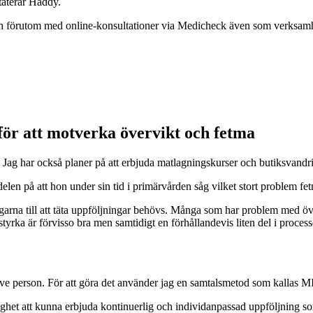
staterar Haddy.
ch förutom med online-konsultationer via Medicheck även som verksamh
ör att motverka övervikt och fetma
ll. Jag har också planer på att erbjuda matlagningskurser och butiksvand
en på att hon under sin tid i primärvården såg vilket stort problem fetma ä
ingarna till att täta uppföljningar behövs. Många som har problem med ö
viljestyrka är förvisso bra men samtidigt en förhållandevis liten del i 
ktive person. För att göra det använder jag en samtalsmetod som kallas 
ighet att kunna erbjuda kontinuerlig och individanpassad uppföljning 