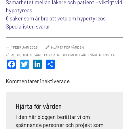
Samarbetet mellan läkare och patient – viktigt vid
hypotyreos
6 saker som är bra att veta om hypertyreos –
Specialisten svarar
1 FEBRUARI 2025
HJÄRTA FÖR VÅRDEN
ADHD
,
DIGITAL VÅRD
,
PSYKIATRI
,
SPECIALISTVÅRD
,
VÅRDTJÄNSTER
FACEBOOK
TWITTER
LINKEDIN
DELA
Kommentarer inaktiverade.
Hjärta för vården
I den här bloggen berättar vi om
spännande personer och projekt som