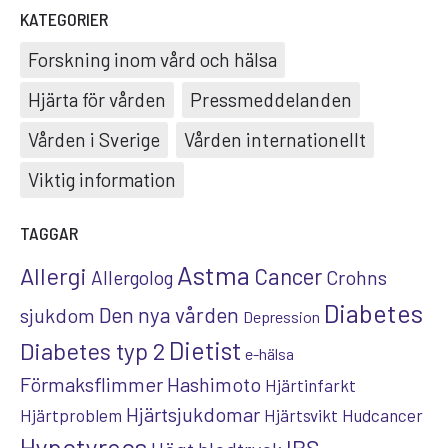
KATEGORIER
Forskning inom vård och hälsa
Hjärta för vården
Pressmeddelanden
Vården i Sverige
Vården internationellt
Viktig information
TAGGAR
Astma
Allergi
Cancer
Crohns
Allergolog
Diabetes
Den nya vården
sjukdom
Depression
Dietist
Diabetes typ 2
e-hälsa
Förmaksflimmer
Hashimoto
Hjärtinfarkt
Hjärtsjukdomar
Hjärtproblem
Hjärtsvikt
Hudcancer
Hypotyreos