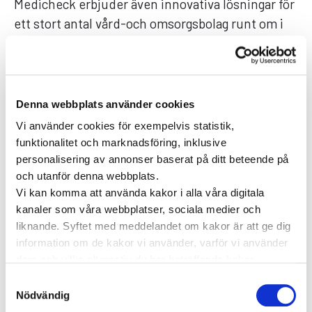
Medicheck erbjuder även innovativa lösningar för
ett stort antal vård-och omsorgsbolag runt om i
landet.
– Vi samarbetar med bolag som behöver
specialistkompetens för sina klienter, framför allt
Denna webbplats använder cookies
HVB-hem för barn och unga. Där genomför vi
Vi använder cookies för exempelvis statistik,
bland annat digitala psykiatrironder tillsammans
funktionalitet och marknadsföring, inklusive
med sjuksköterskor eller annan stödpersonal på
personalisering av annonser baserat på ditt beteende på
boendet samt NPF-utredningar. Det är en
och utanför denna webbplats.
uppskattad tjänst som samtidigt bidrar till stora
Vi kan komma att använda kakor i alla våra digitala
kostnadsbesparingar, särskilt på boenden som
kanaler som våra webbplatser, sociala medier och
liknande. Syftet med meddelandet om kakor är att ge dig
ligger geografiskt avlägset.
information om de kakor vi använder, varför vi använder
Många klienter tycker också att det är en fördel
dem och vilka alternativ du har beträffande kakor.
Läs mer om vilka vi är, hur du kan kontakta oss och hur
att besöket sker digitalt på boendet. De tycker att
Samtyckesval
vi behandlar personuppgifter i vår
Integritetspolicy
.
Nödvändig
det känns tryggare och de känner sig mindre