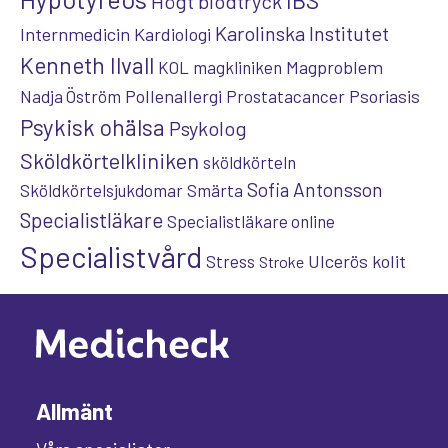
IBS
Högt blodtryck
Karolinska Institutet
Internmedicin
Kardiologi
Kenneth Ilvall
Magproblem
KOL
magkliniken
Pollenallergi
Psoriasis
Nadja Öström
Prostatacancer
Psykisk ohälsa
Psykolog
Sköldkörtelkliniken
sköldkörteln
Sofia Antonsson
Sköldkörtelsjukdomar
Smärta
Specialistläkare
Specialistläkare online
Specialistvård
Ulcerös kolit
Stress
Stroke
Allmänt