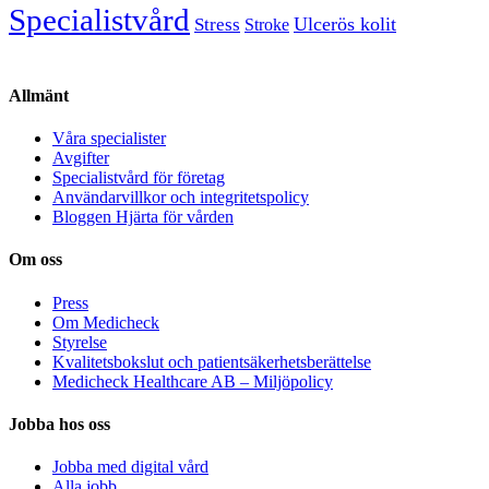
Specialistvård
Ulcerös kolit
Stress
Stroke
Allmänt
Våra specialister
Avgifter
Specialistvård för företag
Användarvillkor och integritetspolicy
Bloggen Hjärta för vården
Om oss
Press
Om Medicheck
Styrelse
Kvalitetsbokslut och patientsäkerhetsberättelse
Medicheck Healthcare AB – Miljöpolicy
Jobba hos oss
Jobba med digital vård
Alla jobb