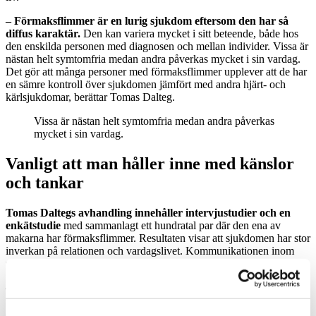
– Förmaksflimmer är en lurig sjukdom eftersom den har så
diffus karaktär.
Den kan variera mycket i sitt beteende, både hos
den enskilda personen med diagnosen och mellan individer. Vissa är
nästan helt symtomfria medan andra påverkas mycket i sin vardag.
Det gör att många personer med förmaksflimmer upplever att de har
en sämre kontroll över sjukdomen jämfört med andra hjärt- och
kärlsjukdomar, berättar Tomas Dalteg.
Vissa är nästan helt symtomfria medan andra påverkas
mycket i sin vardag.
Vanligt att man håller inne med känslor
och tankar
Tomas Daltegs avhandling innehåller intervjustudier och en
enkätstudie
med sammanlagt ett hundratal par där den ena av
makarna har förmaksflimmer. Resultaten visar att sjukdomen har stor
inverkan på relationen och vardagslivet. Kommunikationen inom
paret påverkas, vilket kan leda till att ökad osäkerhet och oro.
– Det är vanligt att man håller inne med känslor och tankar
som man är rädd ska påverka partnern negativt. Eftersom sjukdomen
är så diffus och man inte riktigt vet vad som väntar från den ena