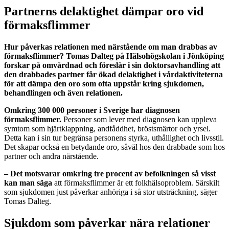
Partnerns delaktighet dämpar oro vid
förmaksflimmer
Hur påverkas relationen med närstående om man drabbas av
förmaksflimmer? Tomas Dalteg på Hälsohögskolan i Jönköping
forskar på omvårdnad och föreslår i sin doktorsavhandling att
den drabbades partner får ökad delaktighet i vårdaktiviteterna
för att dämpa den oro som ofta uppstår
kring sjukdomen,
behandlingen och även relationen.
Omkring 300 000 personer i Sverige har diagnosen
förmaksflimmer.
Personer som lever med diagnosen kan uppleva
symtom som hjärtklappning, andfåddhet, bröstsmärtor och yrsel.
Detta kan i sin tur begränsa personens styrka, uthållighet och livsstil.
Det skapar också en betydande oro, såväl hos den drabbade som hos
partner och andra närstående.
– Det motsvarar omkring tre procent av befolkningen så visst
kan man säga
att förmaksflimmer är ett folkhälsoproblem. Särskilt
som sjukdomen just påverkar anhöriga i så stor utsträckning, säger
Tomas Dalteg.
Sjukdom som påverkar nära relationer