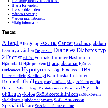
Forskning inom vård och hälsa
Hjärta för vården
Pressmeddelanden
Vården i Sverige
Vården internationellt
Viktig information
Taggar
Astma
Allergi
Cancer
Crohns sjukdom
Allergolog
Diabetes
Diabetes typ
Den nya vården
Depression
Dietist
2
Förmaksflimmer
Hashimoto
e-hälsa
Hjärtsjukdomar
Hjärtinfarkt
Hjärtproblem
Hjärtsvikt
Hypotyreos
IBS
Högt blodtryck
Hudcancer
Karolinska Institutet
Internmedicin
Kardiologi
Kenneth Ilvall
Magproblem
KOL
magkliniken
Nadja
Psykisk
Pollenallergi
Psoriasis
Öström
Prostatacancer
ohälsa
Sköldkörtelkliniken
Psykolog
sköldkörteln
Sofia Antonsson
Sköldkörtelsjukdomar
Smärta
Specialistläkare
Specialistläkare online