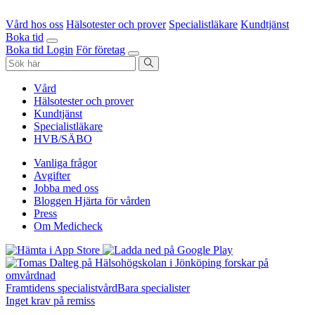
Vård hos oss
Hälsotester och prover
Specialistläkare
Kundtjänst
Boka tid
Boka tid
Login
För företag
Vård
Hälsotester och prover
Kundtjänst
Specialistläkare
HVB/SÄBO
Vanliga frågor
Avgifter
Jobba med oss
Bloggen Hjärta för vården
Press
Om Medicheck
Framtidens specialistvård
Bara specialister
Inget krav på remiss