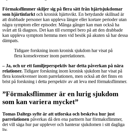
Förmaksflimmer skiljer sig på flera sätt från hjärtsjukdomar
som hjärtinfarkt
och kronisk hjärtsvikt. En betydande skillnad är
att drabbade personer kan uppleva längre eller kortare perioder utan
några symptom eller episoder. Många gånger kan man också ha
svårt att få diagnos. Det kan till exempel bero på att den drabbade
kan uppleva symptom hemma men vid besök på akuten så har dessa
dämpats.
Tidigare forskning inom kronisk sjukdom har visat på
flera konsekvenser inom parrelationen.
– Ja, och ur ett familjeperspektiv har detta påverkan på nära
relationer.
Tidigare forskning inom kronisk sjukdom har visat på
flera konsekvenser inom parrelationen, men också att det finns en
brist på forskning i detta perspektiv av att leva med förmaksflimmer.
”Förmaksflimmer är en lurig sjukdom
som kan variera mycket”
Tomas Daltegs syfte är att utforska och beskriva hur just
parrelationen
påverkas då den ena partnern har förmaksflimmer,
det vill säga hur par upplever och hanterar sjukdomen i sitt dagliga
liv.