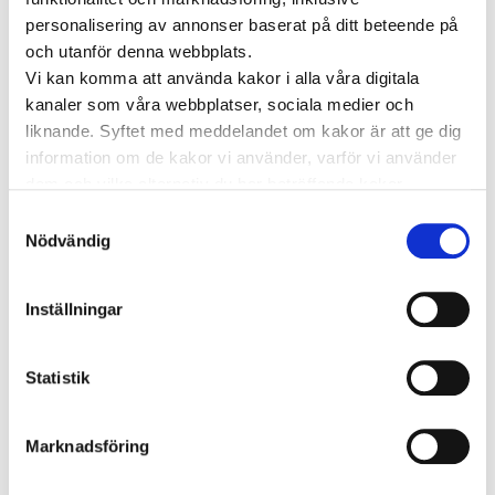
Grundtanken är att erbjuda en
personalisering av annonser baserat på ditt beteende på
konsumentprodukt till att börja med. Men genom
och utanför denna webbplats.
att läkaren kan följa hjärtpatienten flera gånger
Vi kan komma att använda kakor i alla våra digitala
om dagen är Coala även ett effektivt redskap för
kanaler som våra webbplatser, sociala medier och
vården.
liknande. Syftet med meddelandet om kakor är att ge dig
information om de kakor vi använder, varför vi använder
dem och vilka alternativ du har beträffande kakor.
Specialistläkare för dig som
Läs mer om vilka vi är, hur du kan kontakta oss och hur
Samtyckesval
vi behandlar personuppgifter i vår
Integritetspolicy
.
Nödvändig
använder Coala
Här kan du som använder Coala få hjälp
Inställningar
av en specialistläkare (kardiolog) – utan
remiss. Mötet sker via videosamtal.
Statistik
Läkare för dig som använder Coala
Marknadsföring