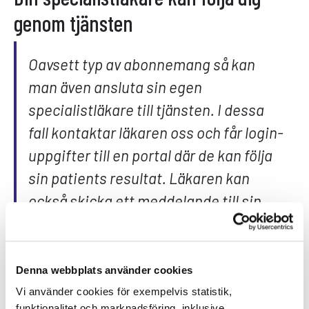
genom tjänsten
Oavsett typ av abonnemang så kan
man även ansluta sin egen
specialistläkare till tjänsten. I dessa
fall kontaktar läkaren oss och får login-
uppgifter till en portal där de kan följa
sin patients resultat. Läkaren kan
också skicka ett meddelande till sin
patient och berätta om avvikande
värde som denne vill diskutera eller ge
råd kring.
Denna webbplats använder cookies
Vi använder cookies för exempelvis statistik,
funktionalitet och marknadsföring, inklusive