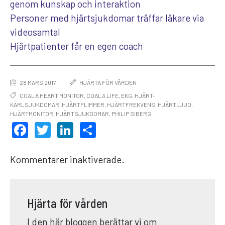
genom kunskap och interaktion
Personer med hjärtsjukdomar träffar läkare via
videosamtal
Hjärtpatienter får en egen coach
28 MARS 2017
HJÄRTA FÖR VÅRDEN
COALA HEART MONITOR
,
COALA LIFE
,
EKG
,
HJÄRT-
KÄRLSJUKDOMAR
,
HJÄRTFLIMMER
,
HJÄRTFREKVENS
,
HJÄRTLJUD
,
HJÄRTMONITOR
,
HJÄRTSJUKDOMAR
,
PHILIP SIBERG
FACEBOOK
TWITTER
LINKEDIN
DELA
Kommentarer inaktiverade.
Hjärta för vården
I den här bloggen berättar vi om