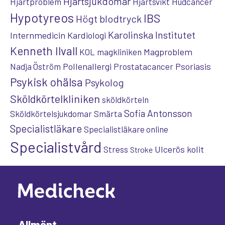
Hjärtsjukdomar
Hjärtproblem
Hjärtsvikt
Hudcancer
Hypotyreos
IBS
Högt blodtryck
Karolinska Institutet
Internmedicin
Kardiologi
Kenneth Ilvall
Magproblem
KOL
magkliniken
Pollenallergi
Psoriasis
Nadja Öström
Prostatacancer
Psykisk ohälsa
Psykolog
Sköldkörtelkliniken
sköldkörteln
Sofia Antonsson
Sköldkörtelsjukdomar
Smärta
Specialistläkare
Specialistläkare online
Specialistvård
Ulcerös kolit
Stress
Stroke
Allmänt