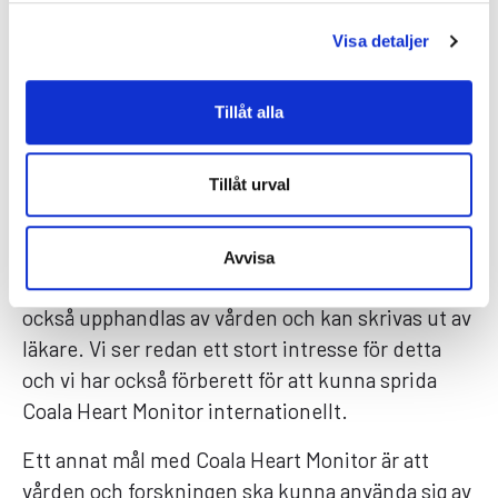
Coala ska kunna skrivas ut av
Visa detaljer
läkare och spridas internationellt
– Det händer mycket inom den digitala
Tillåt alla
utvecklingen och människor i allmänhet vill ha
allt mer koll på sin egen hälsa. Därför började vi
Tillåt urval
att erbjuda en medicinteknisk
konsumentprodukt på den svenska marknaden
till att börja med. Målet är dock att sprida
Avvisa
hjärtmonitorn så pass mycket att den i framtiden
också upphandlas av vården och kan skrivas ut av
läkare. Vi ser redan ett stort intresse för detta
och vi har också förberett för att kunna sprida
Coala Heart Monitor internationellt.
Ett annat mål med Coala Heart Monitor är att
vården och forskningen ska kunna använda sig av