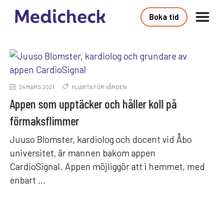
Boka tid
24 MARS 2021
HJÄRTA FÖR VÅRDEN
Appen som upptäcker och håller koll på
förmaksflimmer
Juuso Blomster, kardiolog och docent vid Åbo
universitet, är mannen bakom appen
CardioSignal. Appen möjliggör att i hemmet, med
enbart …