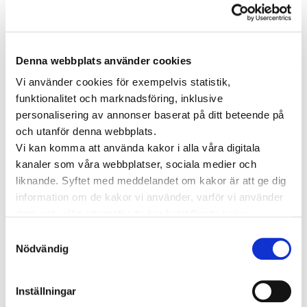
Vården i Sverige
Vården internationellt
Viktig information
Denna webbplats använder cookies
TAGGAR
Vi använder cookies för exempelvis statistik,
funktionalitet och marknadsföring, inklusive
Astma
Allergi
Cancer
Crohns
Allergolog
personalisering av annonser baserat på ditt beteende på
Diabetes
Den nya vården
sjukdom
och utanför denna webbplats.
Depression
Vi kan komma att använda kakor i alla våra digitala
Dietist
Diabetes typ 2
e-hälsa
kanaler som våra webbplatser, sociala medier och
Förmaksflimmer
Hashimoto
Hjärtinfarkt
liknande. Syftet med meddelandet om kakor är att ge dig
information om de kakor vi använder, varför vi använder
Hjärtsjukdomar
Hjärtproblem
Hjärtsvikt
Hudcancer
dem och vilka alternativ du har beträffande kakor.
Hypotyreos
IBS
Högt blodtryck
Läs mer om vilka vi är, hur du kan kontakta oss och hur
Samtyckesval
Karolinska Institutet
Internmedicin
Kardiologi
vi behandlar personuppgifter i vår
Integritetspolicy
.
Nödvändig
Kenneth Ilvall
Magproblem
KOL
magkliniken
Pollenallergi
Psoriasis
Nadja Öström
Prostatacancer
Inställningar