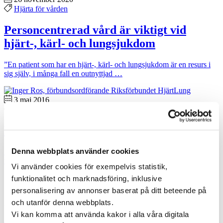
Hjärta för vården
Personcentrerad vård är viktigt vid
hjärt-, kärl- och lungsjukdom
”En patient som har en hjärt-, kärl- och lungsjukdom är en resurs i
sig själv, i många fall en outnyttjad …
3 maj 2016
Vården i Sverige
Hjärtpatienter får en egen coach
Denna webbplats använder cookies
En viktig del av vården efter en hjärtinfarkt är att stödja patienter på
vägen till hälsosamma levnadsvanor för att undvika …
Vi använder cookies för exempelvis statistik,
funktionalitet och marknadsföring, inklusive
Specialistläkare online
personalisering av annonser baserat på ditt beteende på
Hos oss kan du träffa läkare som är specialister på din sjukdom. Du
och utanför denna webbplats.
kan träffa en läkare direkt eller boka en tid som passar dig.
Vi kan komma att använda kakor i alla våra digitala