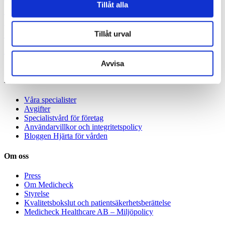
Tillåt alla
ohälsa
Sköldkörtelkliniken
Psykolog
sköldkörteln
Sofia Antonsson
Sköldkörtelsjukdomar
Smärta
Specialistläkare
Specialistläkare online
Tillåt urval
Specialistvård
Ulcerös kolit
Stress
Stroke
Avvisa
Allmänt
Våra specialister
Avgifter
Specialistvård för företag
Användarvillkor och integritetspolicy
Bloggen Hjärta för vården
Om oss
Press
Om Medicheck
Styrelse
Kvalitetsbokslut och patientsäkerhetsberättelse
Medicheck Healthcare AB – Miljöpolicy