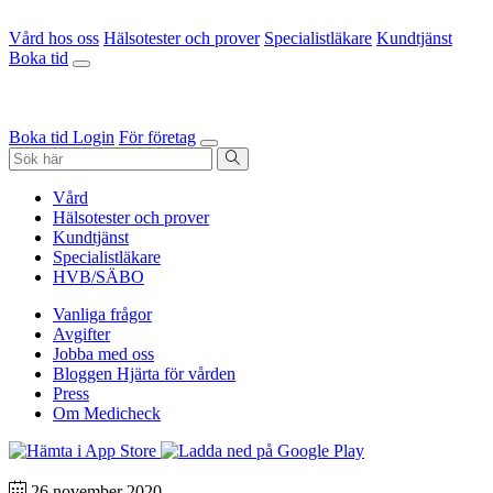
Vård hos oss
Hälsotester och prover
Specialistläkare
Kundtjänst
Boka tid
Boka tid
Login
För företag
Vård
Hälsotester och prover
Kundtjänst
Specialistläkare
HVB/SÄBO
Vanliga frågor
Avgifter
Jobba med oss
Bloggen Hjärta för vården
Press
Om Medicheck
26 november 2020