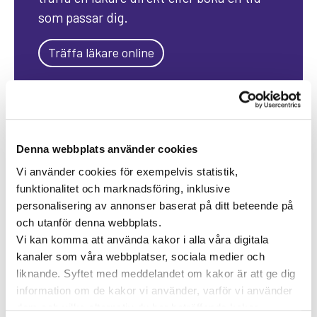
som passar dig.
Träffa läkare online
KATEGORIER
Forskning inom vård och hälsa
Denna webbplats använder cookies
Hjärta för vården
Pressmeddelanden
Vi använder cookies för exempelvis statistik,
funktionalitet och marknadsföring, inklusive
Vården i Sverige
Vården internationellt
personalisering av annonser baserat på ditt beteende på
och utanför denna webbplats.
Viktig information
Vi kan komma att använda kakor i alla våra digitala
kanaler som våra webbplatser, sociala medier och
TAGGAR
liknande. Syftet med meddelandet om kakor är att ge dig
Astma
information om de kakor vi använder, varför vi använder
Allergi
Cancer
Crohns
Allergolog
dem och vilka alternativ du har beträffande kakor.