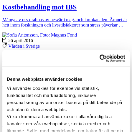
Kostbehandling mot IBS
Många av oss drabbas av besvär i mag- och tarmkanalen. Ämnet är
hett inom forskningen och livsstilsfaktorer som stress påverkar …
26 april 2016
Vården i Sverige
Sofia Antonsson har effektiv metod mot
IBS
Denna webbplats använder cookies
Sedan dietisten och IBS-experten Sofia Antonsson tog
kostbehandlingen FODMAP till Sverige får allt fler hjälp med sina
Vi använder cookies för exempelvis statistik,
uppsvällda och krånglande …
funktionalitet och marknadsföring, inklusive
Specialistläkare online
personalisering av annonser baserat på ditt beteende på
och utanför denna webbplats.
Hos oss kan du träffa läkare som är specialister på din sjukdom. Du
Vi kan komma att använda kakor i alla våra digitala
kan träffa en läkare direkt eller boka en tid som passar dig.
kanaler som våra webbplatser, sociala medier och
Träffa läkare online
liknande. Syftet med meddelandet om kakor är att ge dig