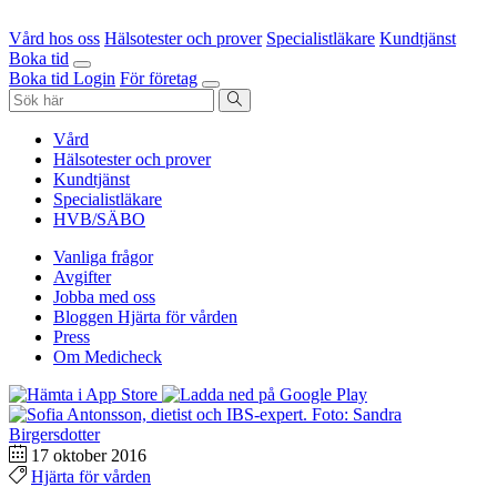
Vård hos oss
Hälsotester och prover
Specialistläkare
Kundtjänst
Boka tid
Boka tid
Login
För företag
Vård
Hälsotester och prover
Kundtjänst
Specialistläkare
HVB/SÄBO
Vanliga frågor
Avgifter
Jobba med oss
Bloggen Hjärta för vården
Press
Om Medicheck
17 oktober 2016
Hjärta för vården