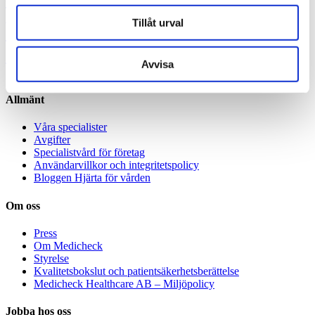
ohälsa
Sköldkörtelkliniken
Psykolog
sköldkörteln
Sofia Antonsson
Sköldkörtelsjukdomar
Smärta
Tillåt urval
Specialistläkare
Specialistläkare online
Specialistvård
Ulcerös kolit
Stress
Stroke
Avvisa
Allmänt
Våra specialister
Avgifter
Specialistvård för företag
Användarvillkor och integritetspolicy
Bloggen Hjärta för vården
Om oss
Press
Om Medicheck
Styrelse
Kvalitetsbokslut och patientsäkerhetsberättelse
Medicheck Healthcare AB – Miljöpolicy
Jobba hos oss