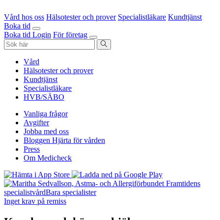
Vård hos oss
Hälsotester och prover
Specialistläkare
Kundtjänst
Boka tid
Boka tid
Login
För företag
Vård
Hälsotester och prover
Kundtjänst
Specialistläkare
HVB/SÄBO
Vanliga frågor
Avgifter
Jobba med oss
Bloggen Hjärta för vården
Press
Om Medicheck
Framtidens
specialistvård
Bara specialister
Inget krav på remiss