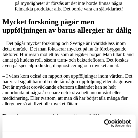
på myndigheter är förstås att det inte borde finnas några
felmärkta produkter alls. Det borde vara en självklarhet!
Mycket forskning pågår men
uppföljningen av barns allergier är dålig
– Det pågår mycket forskning och Sverige är i världsklass inom
detta område. Det man fokuserar mycket på nu är förebyggande
faktorer. Hur resan mot ett liv som allergiker börjar. Man tittar bland
annat på hudens roll, såsom tarm- och bakteriefloran. Det forskas
även på specialprodukter, diagnosticering och mycket annat.
– I våras kom också en rapport om uppföljningar inom vården. Det
har visat sig att barn ofta inte får någon uppföljning efter diagnosen.
Det är mycket oroväckande eftersom tillståndet kan se helt
annorlunda ut några år senare och kräva helt annan vård eller
medicinering. Eller tvärtom, att man då har börjat tåla många fler
allergener så att livet blir mycket lättare.
Bredare strategi kan göra skillnad
Maritha Sedvallson anser att det behövs en mer övergripande
strategi. Allergi börjar oftast i ung ålder och pågår resten av livet.