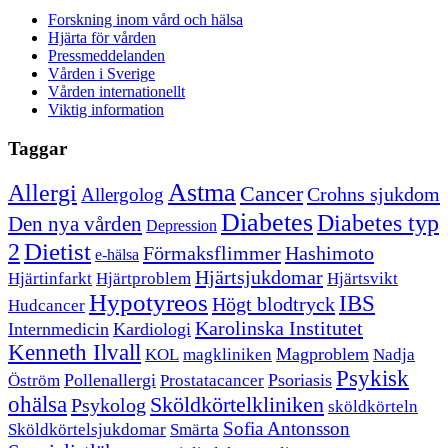
Forskning inom vård och hälsa
Hjärta för vården
Pressmeddelanden
Vården i Sverige
Vården internationellt
Viktig information
Taggar
Astma
Allergi
Cancer
Crohns sjukdom
Allergolog
Diabetes
Diabetes typ
Den nya vården
Depression
Dietist
2
Förmaksflimmer
Hashimoto
e-hälsa
Hjärtsjukdomar
Hjärtinfarkt
Hjärtproblem
Hjärtsvikt
Hypotyreos
IBS
Högt blodtryck
Hudcancer
Karolinska Institutet
Internmedicin
Kardiologi
Kenneth Ilvall
Magproblem
KOL
magkliniken
Nadja
Psykisk
Pollenallergi
Psoriasis
Öström
Prostatacancer
ohälsa
Sköldkörtelkliniken
Psykolog
sköldkörteln
Sofia Antonsson
Sköldkörtelsjukdomar
Smärta