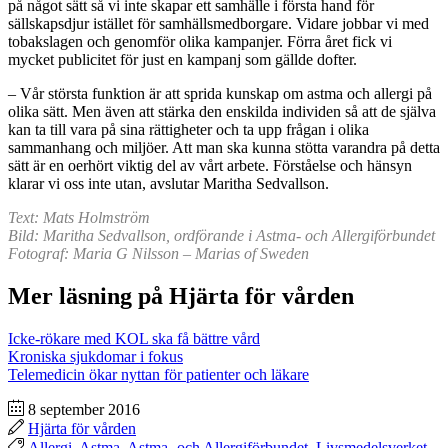
på något sätt så vi inte skapar ett samhälle i första hand för
sällskapsdjur istället för samhällsmedborgare. Vidare jobbar vi med
tobakslagen och genomför olika kampanjer. Förra året fick vi
mycket publicitet för just en kampanj som gällde dofter.
– Vår största funktion är att sprida kunskap om astma och allergi på
olika sätt. Men även att stärka den enskilda individen så att de själva
kan ta till vara på sina rättigheter och ta upp frågan i olika
sammanhang och miljöer. Att man ska kunna stötta varandra på detta
sätt är en oerhört viktig del av vårt arbete. Förståelse och hänsyn
klarar vi oss inte utan, avslutar Maritha Sedvallson.
Text: Mats Holmström
Bild: Maritha Sedvallson, ordförande i Astma- och Allergiförbundet
Fotograf: Maria G Nilsson – Marias of Sweden
Mer läsning på Hjärta för vården
Icke-rökare med KOL ska få bättre vård
Kroniska sjukdomar i fokus
Telemedicin ökar nyttan för patienter och läkare
8 september 2016
Hjärta för vården
Allergi
,
Astma
,
Astma- och Allergiförbundet
,
Livsmedelsverket
,