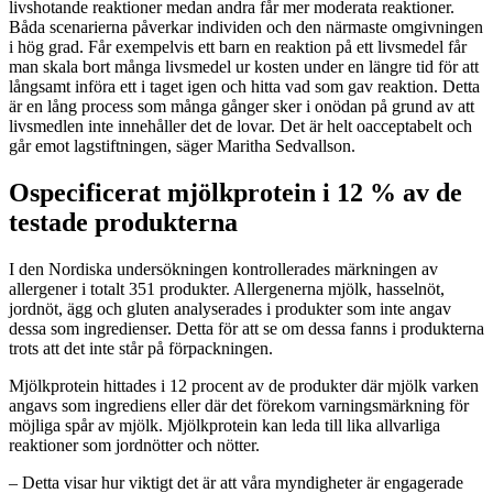
livshotande reaktioner medan andra får mer moderata reaktioner.
Båda scenarierna påverkar individen och den närmaste omgivningen
i hög grad. Får exempelvis ett barn en reaktion på ett livsmedel får
man skala bort många livsmedel ur kosten under en längre tid för att
långsamt införa ett i taget igen och hitta vad som gav reaktion. Detta
är en lång process som många gånger sker i onödan på grund av att
livsmedlen inte innehåller det de lovar. Det är helt oacceptabelt och
går emot lagstiftningen, säger Maritha Sedvallson.
Ospecificerat mjölkprotein i 12 % av de
testade produkterna
I den Nordiska undersökningen kontrollerades märkningen av
allergener i totalt 351 produkter. Allergenerna mjölk, hasselnöt,
jordnöt, ägg och gluten analyserades i produkter som inte angav
dessa som ingredienser. Detta för att se om dessa fanns i produkterna
trots att det inte står på förpackningen.
Mjölkprotein hittades i 12 procent av de produkter där mjölk varken
angavs som ingrediens eller där det förekom varningsmärkning för
möjliga spår av mjölk. Mjölkprotein kan leda till lika allvarliga
reaktioner som jordnötter och nötter.
– Detta visar hur viktigt det är att våra myndigheter är engagerade