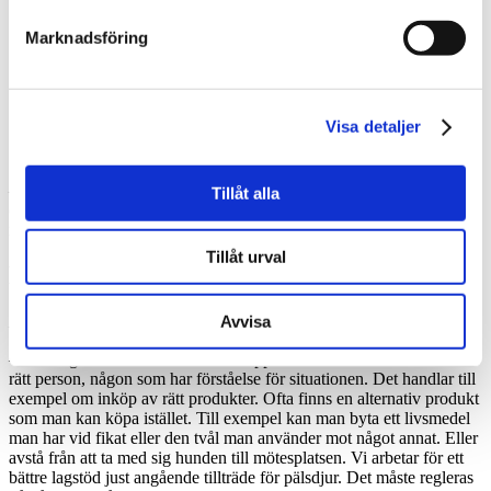
fisk, nötter, ägg och andra livsmedel. För vissa räcker
det att bara vara i närheten av dessa för att få en
Marknadsföring
reaktion. Hela miljön kan lätt bli kontaminerad. Det här
kräver kunskap och bra rutiner. Det är exempelvis
ovanligt att behöva ta bort ägg från hela skolmatsalen,
om elever har allergi mot ägg. Men det krävs kunskap
Visa detaljer
och just rutiner för att det ska fungera på ett bra sätt för
vår stora patientgrupp.
– Det tyngsta för många är annars det privata umgänget med släkt
Tillåt alla
och vänner. Att man måste undvika att överhuvudtaget vistas i så
många miljöer innebär en social exkludering som tar på alla plan.
Tillåt urval
Kunskap och hänsyn hjälper
Avvisa
Hur kommer man egentligen åt detta?
– Det är givetvis svårt. Det är helt upp till att man får kontakt med
rätt person, någon som har förståelse för situationen. Det handlar till
exempel om inköp av rätt produkter. Ofta finns en alternativ produkt
som man kan köpa istället. Till exempel kan man byta ett livsmedel
man har vid fikat eller den tvål man använder mot något annat. Eller
avstå från att ta med sig hunden till mötesplatsen. Vi arbetar för ett
bättre lagstöd just angående tillträde för pälsdjur. Det måste regleras