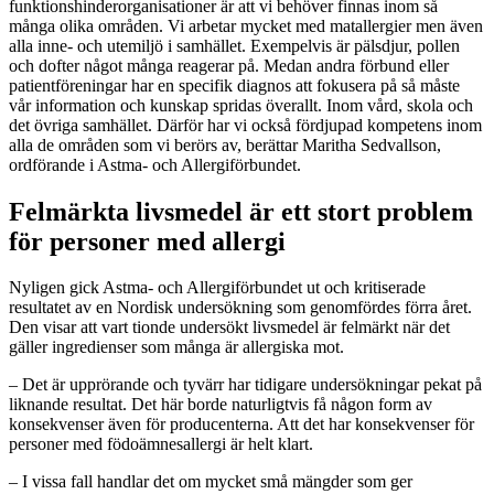
funktionshinderorganisationer är att vi behöver finnas inom så
många olika områden. Vi arbetar mycket med matallergier men även
alla inne- och utemiljö i samhället. Exempelvis är pälsdjur, pollen
och dofter något många reagerar på. Medan andra förbund eller
patientföreningar har en specifik diagnos att fokusera på så måste
vår information och kunskap spridas överallt. Inom vård, skola och
det övriga samhället. Därför har vi också fördjupad kompetens inom
alla de områden som vi berörs av, berättar Maritha Sedvallson,
ordförande i Astma- och Allergiförbundet.
Felmärkta livsmedel är ett stort problem
för personer med allergi
Nyligen gick Astma- och Allergiförbundet ut och kritiserade
resultatet av en Nordisk undersökning som genomfördes förra året.
Den visar att vart tionde undersökt livsmedel är felmärkt när det
gäller ingredienser som många är allergiska mot.
– Det är upprörande och tyvärr har tidigare undersökningar pekat på
liknande resultat. Det här borde naturligtvis få någon form av
konsekvenser även för producenterna. Att det har konsekvenser för
personer med födoämnesallergi är helt klart.
– I vissa fall handlar det om mycket små mängder som ger