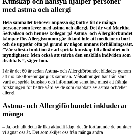
Kunskap och hänsyn hjälper personer
med astma och allergi
Hela samhället behöver anpassa sig bättre till de många
personer som lever med astma och allergi. Det är vad Maritha
Sedvallson och hennes kollegor på Astma- och Allergiförbundet
kämpar för. Allergisymtom går ibland inte att medicinera bort
och de uppstår ofta på grund av någon annans förhållningssätt.
”Vår största funktion är att sprida kunskap till allmänhet och
myndigheter. Men också att stärka den enskilda individen som
drabbats ”, säger hon.
I år är det 60 år sedan Astma- och Allergiförbundet bildades genom
att nio lokalföreningar gick samman. Målsättningen har från start
varit att sprida kunskap och information samt inte minst att främja
forskningen för bättre vård av de som drabbats av astma och/eller
allergi.
Astma- och Allergiförbundet inkluderar
många
– Ja, och allt detta är lika aktuellt idag, det är fortfarande de punkter
vi ägnar oss åt. Det som skiljer oss från många andra