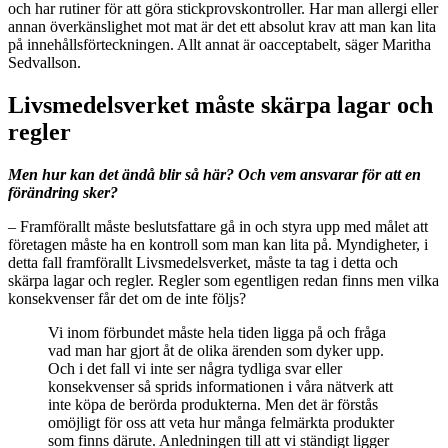
och har rutiner för att göra stickprovskontroller. Har man allergi eller
annan överkänslighet mot mat är det ett absolut krav att man kan lita
på innehållsförteckningen. Allt annat är oacceptabelt, säger Maritha
Sedvallson.
Livsmedelsverket måste skärpa lagar och
regler
Men hur kan det ändå blir så här? Och vem ansvarar för att en
förändring sker?
– Framförallt måste beslutsfattare gå in och styra upp med målet att
företagen måste ha en kontroll som man kan lita på. Myndigheter, i
detta fall framförallt Livsmedelsverket, måste ta tag i detta och
skärpa lagar och regler. Regler som egentligen redan finns men vilka
konsekvenser får det om de inte följs?
Vi inom förbundet måste hela tiden ligga på och fråga
vad man har gjort åt de olika ärenden som dyker upp.
Och i det fall vi inte ser några tydliga svar eller
konsekvenser så sprids informationen i våra nätverk att
inte köpa de berörda produkterna. Men det är förstås
omöjligt för oss att veta hur många felmärkta produkter
som finns därute. Anledningen till att vi ständigt ligger