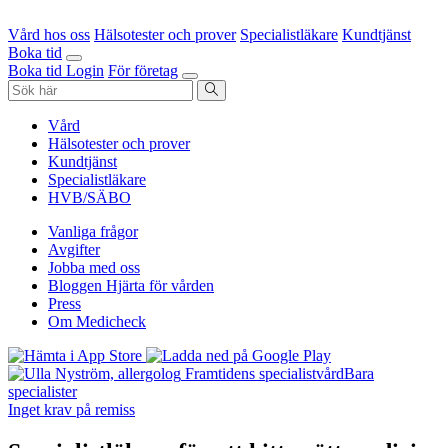
Vård hos oss
Hälsotester och prover
Specialistläkare
Kundtjänst
Boka tid
Boka tid
Login
För företag
Vård
Hälsotester och prover
Kundtjänst
Specialistläkare
HVB/SÄBO
Vanliga frågor
Avgifter
Jobba med oss
Bloggen Hjärta för vården
Press
Om Medicheck
Framtidens specialistvård
Bara
specialister
Inget krav på remiss