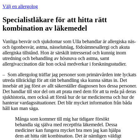
Välj en allergolog
Specialistläkare för att hitta rätt
kombination av läkemedel
Vanliga besvär och sjukdomar som Ulla behandlar är allergiska näs-
och ögonbesvär, astma, nässelutslag, födoämnesallergi och akuta
allergiska tillstånd. Hon är särskilt intresserad och kunnig inom
utredning och behandling av hösnuva och astma, samt
allergivaccination där hon också medverkar i forskningsstudier.
– Som allergolog träffar jag personer som primärvården inte lyckats
utreda tillräckligt för att rätt behandling ska kunna sättas in. Det
innebär att jag först av allt säkerställer diagnosen hos dessa personer.
Det handlar till stor del om att prata med dem för att ta reda på deras
sjukhistoria, men också att förstå hur de tar medicinerna och hur de
hanterar vardagssituationer. Det blir mycket information från båda
håll kan man säga.
Många som kommer till mig har tidigare försökt
behandla sig själva med receptfria läkemedel. Dessa
mediciner kan fungera mycket bra men jag kan hjälpa
dem att hitta rätt kombination. Det är nämligen väldigt