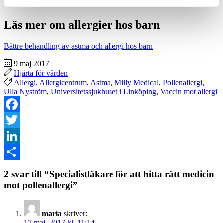
Text: Mats Holmström
Läs mer om allergier hos barn
Bättre behandling av astma och allergi hos barn
9 maj 2017
Hjärta för vården
Allergi
,
Allergicentrum
,
Astma
,
Milly Medical
,
Pollenallergi
,
Ulla Nyström
,
Universitetssjukhuset i Linköping
,
Vaccin mot allergi
Facebook
Twitter
LinkedIn
Dela
2 svar till “Specialistläkare för att hitta rätt medicin
mot pollenallergi”
maria
skriver:
17 maj, 2017 kl. 11:14