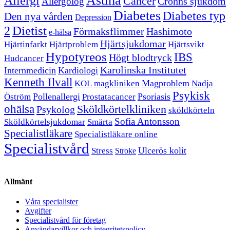
Astma
Allergi
Cancer
Crohns sjukdom
Allergolog
Diabetes
Diabetes typ
Den nya vården
Depression
Dietist
2
Förmaksflimmer
Hashimoto
e-hälsa
Hjärtsjukdomar
Hjärtinfarkt
Hjärtproblem
Hjärtsvikt
Hypotyreos
IBS
Högt blodtryck
Hudcancer
Karolinska Institutet
Internmedicin
Kardiologi
Kenneth Ilvall
Magproblem
KOL
magkliniken
Nadja
Psykisk
Pollenallergi
Psoriasis
Öström
Prostatacancer
ohälsa
Sköldkörtelkliniken
Psykolog
sköldkörteln
Sofia Antonsson
Sköldkörtelsjukdomar
Smärta
Specialistläkare
Specialistläkare online
Specialistvård
Ulcerös kolit
Stress
Stroke
Allmänt
Våra specialister
Avgifter
Specialistvård för företag
Användarvillkor och integritetspolicy