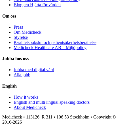
Bloggen Hjärta för vården
Om oss
Press
Om Medicheck
Styrelse
Kvalitetsbokslut och patientsäkerhetsberättelse
Medicheck Healthcare AB – Miljöpolicy
Jobba hos oss
Jobba med digital vård
Alla jobb
English
How it works
English and multi lingual speaking doctors
About Medicheck
Medicheck • 113126, R 311 • 106 53 Stockholm • Copyright ©
2016-2026