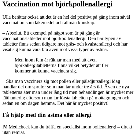
Vaccination mot björkpollenallergi
Ulla berättar också att det är en hel del positivt på gång inom såväl
vaccination som läkemedel och allmän kunskap.
– Absolut. Ett exempel på något som är på gång är
vaccinationstabletter mot björkpollenallergi. Den här typen av
tabletter finns sedan tidigare mot gräs- och kvalsterallergi och har
visat sig kunna vara bra även mot vissa typer av astma.
Men inom fem år räknar man med att även
björkallergitabletterna finns vilket betyder att fler
kommer att kunna vaccinera sig.
– Ska man vaccinera sig mot pollen eller pälsdjursallergi idag
handlar det om sprutor som man tar under tre års tid. Även de nya
tabletterna äter man under lång tid men behandlingen är mycket mer
lätthanterlig eftersom man tar första tabletten på mottagningen och
sedan en om dagen hemma. Det här är mycket positivt!
Få hjälp med din astma eller allergi
På Medicheck kan du träffa en specialist inom pollenallergi – direkt
utan remiss.