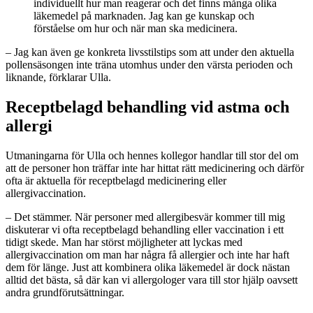
individuellt hur man reagerar och det finns många olika
läkemedel på marknaden. Jag kan ge kunskap och
förståelse om hur och när man ska medicinera.
– Jag kan även ge konkreta livsstilstips som att under den aktuella
pollensäsongen inte träna utomhus under den värsta perioden och
liknande, förklarar Ulla.
Receptbelagd behandling vid astma och
allergi
Utmaningarna för Ulla och hennes kollegor handlar till stor del om
att de personer hon träffar inte har hittat rätt medicinering och därför
ofta är aktuella för receptbelagd medicinering eller
allergivaccination.
– Det stämmer. När personer med allergibesvär kommer till mig
diskuterar vi ofta receptbelagd behandling eller vaccination i ett
tidigt skede. Man har störst möjligheter att lyckas med
allergivaccination om man har några få allergier och inte har haft
dem för länge. Just att kombinera olika läkemedel är dock nästan
alltid det bästa, så där kan vi allergologer vara till stor hjälp oavsett
andra grundförutsättningar.