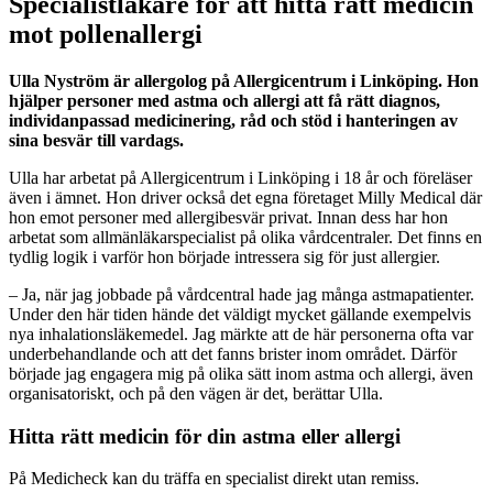
Specialistläkare för att hitta rätt medicin
mot pollenallergi
Ulla Nyström är allergolog på Allergicentrum i Linköping. Hon
hjälper personer med astma och allergi att få rätt diagnos,
individanpassad medicinering, råd och stöd i hanteringen av
sina besvär till vardags.
Ulla har arbetat på Allergicentrum i Linköping i 18 år och föreläser
även i ämnet. Hon driver också det egna företaget Milly Medical där
hon emot personer med allergibesvär privat. Innan dess har hon
arbetat som allmänläkarspecialist på olika vårdcentraler. Det finns en
tydlig logik i varför hon började intressera sig för just allergier.
– Ja, när jag jobbade på vårdcentral hade jag många astmapatienter.
Under den här tiden hände det väldigt mycket gällande exempelvis
nya inhalationsläkemedel. Jag märkte att de här personerna ofta var
underbehandlande och att det fanns brister inom området. Därför
började jag engagera mig på olika sätt inom astma och allergi, även
organisatoriskt, och på den vägen är det, berättar Ulla.
Hitta rätt medicin för din astma eller allergi
På Medicheck kan du träffa en specialist direkt utan remiss.