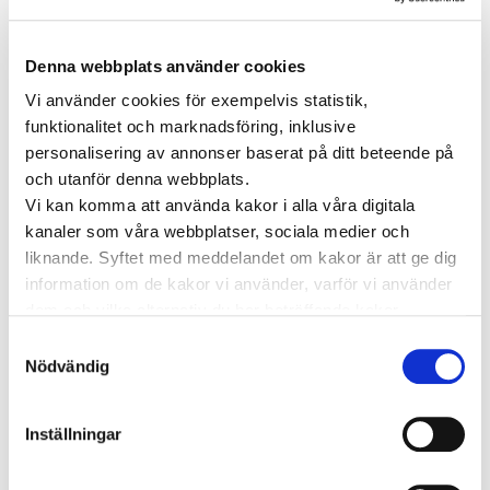
Viktig information
TAGGAR
Denna webbplats använder cookies
Astma
Vi använder cookies för exempelvis statistik,
Allergi
Cancer
Crohns
Allergolog
funktionalitet och marknadsföring, inklusive
Diabetes
Den nya vården
sjukdom
Depression
personalisering av annonser baserat på ditt beteende på
och utanför denna webbplats.
Dietist
Diabetes typ 2
e-hälsa
Vi kan komma att använda kakor i alla våra digitala
Förmaksflimmer
Hashimoto
Hjärtinfarkt
kanaler som våra webbplatser, sociala medier och
Hjärtsjukdomar
liknande. Syftet med meddelandet om kakor är att ge dig
Hjärtproblem
Hjärtsvikt
Hudcancer
information om de kakor vi använder, varför vi använder
Hypotyreos
IBS
Högt blodtryck
dem och vilka alternativ du har beträffande kakor.
Karolinska Institutet
Internmedicin
Kardiologi
Läs mer om vilka vi är, hur du kan kontakta oss och hur
Samtyckesval
Kenneth Ilvall
vi behandlar personuppgifter i vår
Integritetspolicy
.
Nödvändig
Magproblem
KOL
magkliniken
Pollenallergi
Psoriasis
Nadja Öström
Prostatacancer
Psykisk ohälsa
Psykolog
Inställningar
Sköldkörtelkliniken
sköldkörteln