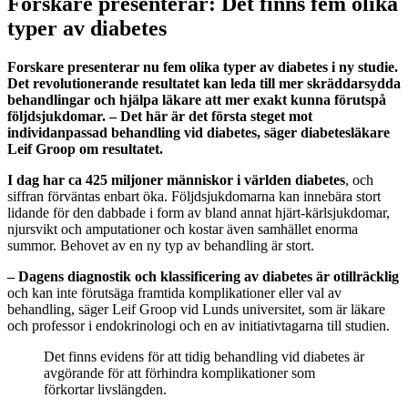
Forskare presenterar: Det finns fem olika
typer av diabetes
Forskare presenterar nu fem olika typer av diabetes i ny studie.
Det revolutionerande resultatet kan leda till mer skräddarsydda
behandlingar och hjälpa läkare att mer exakt kunna förutspå
följdsjukdomar. – Det här är det första steget mot
individanpassad behandling vid diabetes, säger diabetesläkare
Leif Groop om resultatet.
I dag har ca 425 miljoner människor i världen diabetes
, och
siffran förväntas enbart öka. Följdsjukdomarna kan innebära stort
lidande för den dabbade i form av bland annat hjärt-kärlsjukdomar,
njursvikt och amputationer och kostar även samhället enorma
summor. Behovet av en ny typ av behandling är stort.
– Dagens diagnostik och klassificering av diabetes är otillräcklig
och kan inte förutsäga framtida komplikationer eller val av
behandling, säger Leif Groop vid Lunds universitet, som är läkare
och professor i endokrinologi och en av initiativtagarna till studien.
Det finns evidens för att tidig behandling vid diabetes är
avgörande för att förhindra komplikationer som
förkortar livslängden.