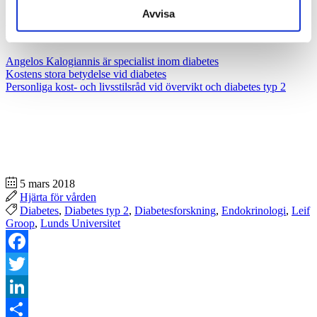
Avvisa
Läs mer på Hjärta för vården
Angelos Kalogiannis är specialist inom diabetes
Kostens stora betydelse vid diabetes
Personliga kost- och livsstilsråd vid övervikt och diabetes typ 2
5 mars 2018
Hjärta för vården
Diabetes
,
Diabetes typ 2
,
Diabetesforskning
,
Endokrinologi
,
Leif
Groop
,
Lunds Universitet
Facebook
Twitter
LinkedIn