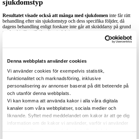
sjukdomstyp
Resultatet visade också att många med sjukdomen
inte får rätt
behandling efter sin sjukdomstyp och dess specifika följder, då
dagens behandling enligt forskare inte går att skräddarsy på grund
av den hittills otillräkneliga indelningen.
Croop menar att resultatet innebär ett skifte
i hur man ska se på
sjukdomen i framtiden, och att upptäckten gör att man kan ställa en
mer exakt diagnos. Med den nya indelningen av
diabetessjukdomarna kan man nu både förutse risken för allvarliga
Denna webbplats använder cookies
följdsjukdomar och ge förslag på behandling, och börja behandla
förebyggande utefter patientens sjukdomstyp i ett mycket tidigare
Vi använder cookies för exempelvis statistik,
skede.
funktionalitet och marknadsföring, inklusive
personalisering av annonser baserat på ditt beteende på
Resultatet överträffade våra förväntningar. Det här är
det första steget mot en personlig behandling av
och utanför denna webbplats.
diabetes.
Vi kan komma att använda kakor i alla våra digitala
kanaler som våra webbplatser, sociala medier och
– Resultatet överträffade våra förväntningar.
Det här är det
första steget mot en personlig behandling av sjukdomen. Förutom en
liknande. Syftet med meddelandet om kakor är att ge dig
mer förfinad indelning kan forskarna även se att olika grupper har
information om de kakor vi använder, varför vi använder
olika risk för olika följdsjukdomar, säger Leif Groop.
dem och vilka alternativ du har beträffande kakor.
Träffa specialister inom diabetes utan remisskrav
Läs mer om vilka vi är, hur du kan kontakta oss och hur