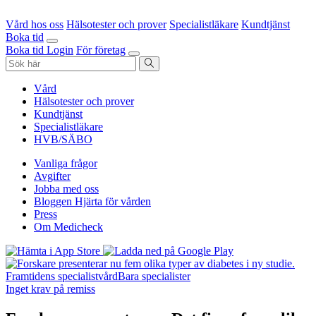
Vård hos oss
Hälsotester och prover
Specialistläkare
Kundtjänst
Boka tid
Boka tid
Login
För företag
Vård
Hälsotester och prover
Kundtjänst
Specialistläkare
HVB/SÄBO
Vanliga frågor
Avgifter
Jobba med oss
Bloggen Hjärta för vården
Press
Om Medicheck
Framtidens specialistvård
Bara specialister
Inget krav på remiss