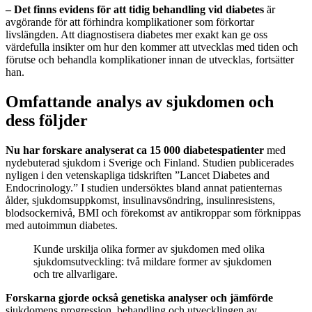
– Det finns evidens för att tidig behandling vid diabetes
är
avgörande för att förhindra komplikationer som förkortar
livslängden. Att diagnostisera diabetes mer exakt kan ge oss
värdefulla insikter om hur den kommer att utvecklas med tiden och
förutse och behandla komplikationer innan de utvecklas, fortsätter
han.
Omfattande analys av sjukdomen och
dess följder
Nu har forskare analyserat ca 15 000 diabetespatienter
med
nydebuterad sjukdom i Sverige och Finland. Studien publicerades
nyligen i den vetenskapliga tidskriften ”Lancet Diabetes and
Endocrinology.” I studien undersöktes bland annat patienternas
ålder, sjukdomsuppkomst, insulinavsöndring, insulinresistens,
blodsockernivå, BMI och förekomst av antikroppar som förknippas
med autoimmun diabetes.
Kunde urskilja olika former av sjukdomen med olika
sjukdomsutveckling: två mildare former av sjukdomen
och tre allvarligare.
Forskarna gjorde också genetiska analyser och jämförde
sjukdomens progression, behandling och utvecklingen av