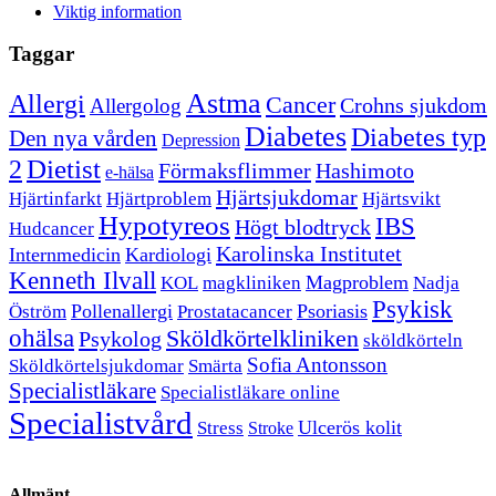
Viktig information
Taggar
Astma
Allergi
Cancer
Crohns sjukdom
Allergolog
Diabetes
Diabetes typ
Den nya vården
Depression
Dietist
2
Förmaksflimmer
Hashimoto
e-hälsa
Hjärtsjukdomar
Hjärtinfarkt
Hjärtproblem
Hjärtsvikt
Hypotyreos
IBS
Högt blodtryck
Hudcancer
Karolinska Institutet
Internmedicin
Kardiologi
Kenneth Ilvall
Magproblem
KOL
magkliniken
Nadja
Psykisk
Pollenallergi
Psoriasis
Öström
Prostatacancer
ohälsa
Sköldkörtelkliniken
Psykolog
sköldkörteln
Sofia Antonsson
Sköldkörtelsjukdomar
Smärta
Specialistläkare
Specialistläkare online
Specialistvård
Ulcerös kolit
Stress
Stroke
Allmänt