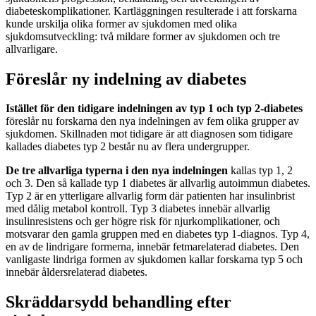
diabeteskomplikationer. Kartläggningen resulterade i att forskarna
kunde urskilja olika former av sjukdomen med olika
sjukdomsutveckling: två mildare former av sjukdomen och tre
allvarligare.
Föreslår ny indelning av diabetes
Istället för den tidigare indelningen av typ 1 och typ 2-diabetes
föreslår nu forskarna den nya indelningen av fem olika grupper av
sjukdomen. Skillnaden mot tidigare är att diagnosen som tidigare
kallades diabetes typ 2 består nu av flera undergrupper.
De tre allvarliga typerna i den nya indelningen
kallas typ 1, 2
och 3. Den så kallade typ 1 diabetes är allvarlig autoimmun diabetes.
Typ 2 är en ytterligare allvarlig form där patienten har insulinbrist
med dålig metabol kontroll. Typ 3 diabetes innebär allvarlig
insulinresistens och ger högre risk för njurkomplikationer, och
motsvarar den gamla gruppen med en diabetes typ 1-diagnos. Typ 4,
en av de lindrigare formerna, innebär fetmarelaterad diabetes. Den
vanligaste lindriga formen av sjukdomen kallar forskarna typ 5 och
innebär åldersrelaterad diabetes.
Skräddarsydd behandling efter