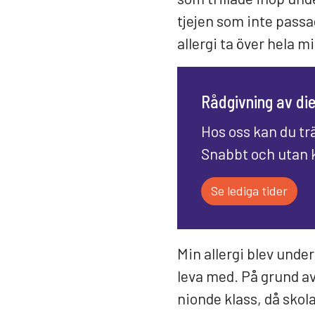
tjejen som inte passa
allergi ta över hela mit
Rådgivning av die
Hos oss kan du trä
Snabbt och utan 
Se lediga tider
Min allergi blev unde
leva med. På grund av 
nionde klass, då skol