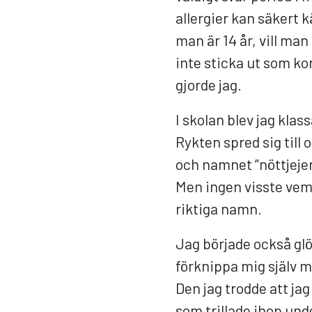
allergier kan säkert k
man är 14 år, vill man
inte sticka ut som kon
gjorde jag.
I skolan blev jag klass
Rykten spred sig till 
och namnet ”nöttjejen
Men ingen visste vem 
riktiga namn.
Jag började också gl
förknippa mig själv me
Den jag trodde att ja
som trillade ihop unde