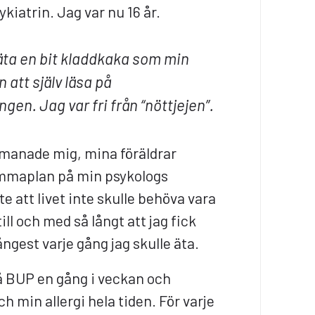
iatrin. Jag var nu 16 år.
g äta en bit kladdkaka som min
 att själv läsa på
gen. Jag var fri från “nöttjejen”.
manade mig, mina föräldrar
mmaplan på min psykologs
 att livet inte skulle behöva vara
ill och med så långt att jag fick
gest varje gång jag skulle äta.
 på BUP en gång i veckan och
h min allergi hela tiden. För varje