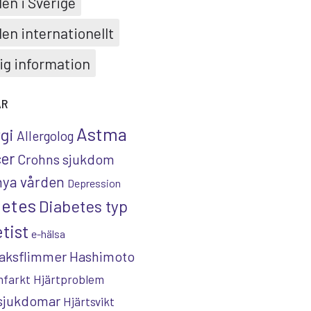
en i Sverige
en internationellt
ig information
AR
Astma
rgi
Allergolog
er
Crohns sjukdom
nya vården
Depression
betes
Diabetes typ
tist
e-hälsa
aksflimmer
Hashimoto
nfarkt
Hjärtproblem
tsjukdomar
Hjärtsvikt