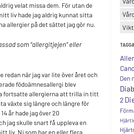
Vård
aldrig velat missa dem. För utan de
Vård
itt liv hade jag aldrig kunnat sitta
a allergier på det sättet jag gör nu.
Vikt
lassad som ”allergitjejen” eller
TAGG
Alle
Canc
e redan när jag var lite över året och
Den 
rade födoämnesallergi blev
Dia
 fortsatte allergierna att trilla in titt
Die
2
sta växte sig längre och längre för
Förm
e 14 år hade jag över 20
Hjärti
h jag skulle snart få uppleva en
Hjär
itt liv. Ni som har en eller flera