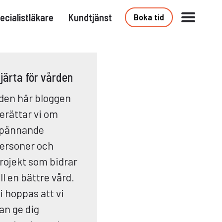
ecialistläkare
Kundtjänst
Boka tid
järta för vården
 den här bloggen
erättar vi om
pännande
ersoner och
rojekt som bidrar
ill en bättre vård.
i hoppas att vi
an ge dig