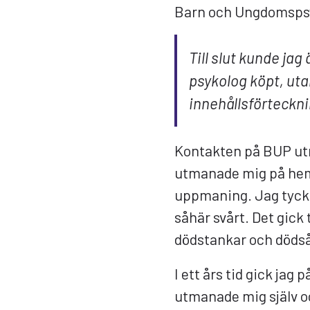
Barn och Ungdomspsyk
Till slut kunde ja
psykolog köpt, utan
innehållsförtecknin
Kontakten på BUP ut
utmanade mig på he
uppmaning. Jag tyckte
såhär svårt. Det gick t
dödstankar och dödsån
I ett års tid gick jag
utmanade mig själv oc