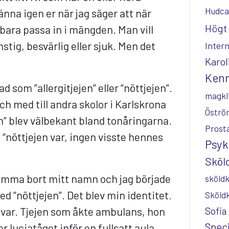
Hudca
änna igen er när jag säger att när
Högt 
 bara passa in i mängden. Man vill
stig, besvärlig eller sjuk. Men det
Inter
Karol
Kenn
ad som ”allergitjejen” eller ”nöttjejen”.
magkl
och med till andra skolor i Karlskrona
Öströ
” blev välbekant bland tonåringarna.
Prost
“nöttjejen var, ingen visste hennes
Psyk
Sköld
ömma bort mitt namn och jag började
sköldk
d ”nöttjejen”. Det blev min identitet.
Sköld
g var. Tjejen som åkte ambulans, hon
Sofia
Speci
r luciatåget inför en fullsatt aula,