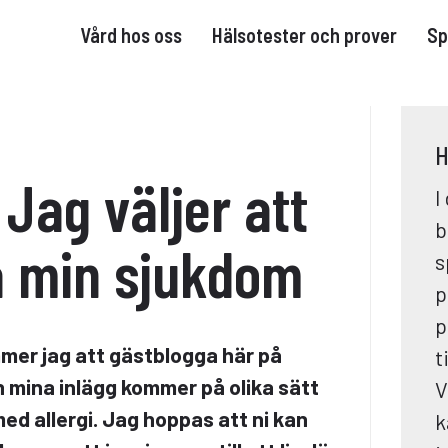
Vård hos oss
Hälsotester och prover
Sp
H
Jag väljer att
I
b
a min sjukdom
s
p
p
mer jag att gästblogga här på
t
h mina inlägg kommer på olika sätt
V
 med allergi. Jag hoppas att ni kan
k