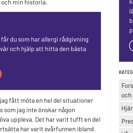
k
och min historia.
l
b
p
 får du som har allergi rådgivning
vär och hjälp att hitta den bästa
KATEG
For
och 
jag fått möta en hel del situationer
Hjär
us som jag inte önskar någon
va uppleva. Det har varit tufft en del
Pre
ortsätta har varit svårfunnen ibland.