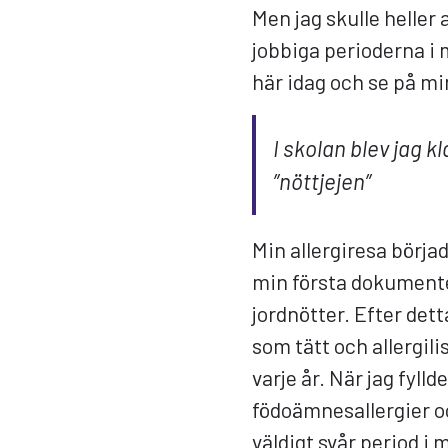
Men jag skulle heller 
jobbiga perioderna i m
här idag och se på min
I skolan blev jag k
”nöttjejen”
Min allergiresa börjad
min första dokumente
jordnötter. Efter detta
som tätt och allergili
varje år. När jag fylld
födoämnesallergier oc
väldigt svår period i m