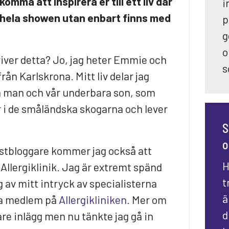
omma att inspirera er till ett liv där
i
er hela showen utan enbart finns med
p
g
o
iver detta? Jo, jag heter Emmie och
s
ån Karlskrona. Mitt liv delar jag
 man och vår underbara son, som
bor i de småländska skogarna och lever
S
o
stbloggare kommer jag också att
H
llergiklinik. Jag är extremt spänd
t
g av mitt intryck av specialisterna
ä
ara medlem på
Allergikliniken
. Mer om
d
re inlägg men nu tänkte jag gå in