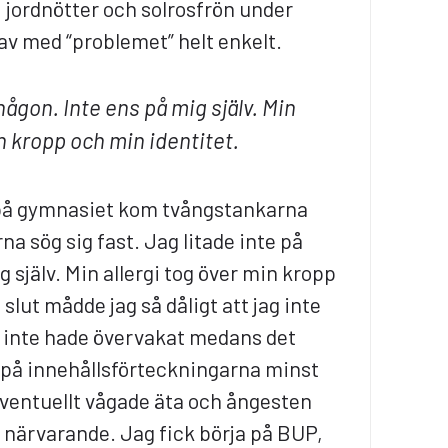
, jordnötter och solrosfrön under
 av med “problemet” helt enkelt.
någon. Inte ens på mig själv. Min
n kropp och min identitet.
 på gymnasiet kom tvångstankarna
a sög sig fast. Jag litade inte på
 själv. Min allergi tog över min kropp
 slut mådde jag så dåligt att jag inte
v inte hade övervakat medans det
te på innehållsförteckningarna minst
eventuellt vågade äta och ångesten
d närvarande. Jag fick börja på BUP,