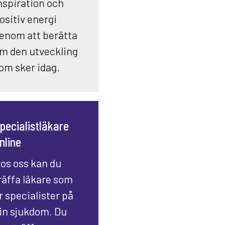
nspiration och
ositiv energi
enom att berätta
m den utveckling
om sker idag.
pecialistläkare
nline
os oss kan du
räffa läkare som
r specialister på
in sjukdom. Du