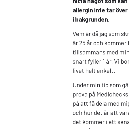
hitta något som kan k
allergin inte tar öv
i bakgrunden.
Vem är då jag som skr
är 25 år och kommer fr
tillsammans med min
snart fyller 1 år. Vi 
livet helt enkelt.
Under min tid som gä
prova på Medichecks A
på att få dela med mi
och hur det är att v
det kommer i ett sena