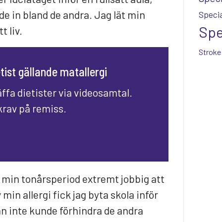
de in bland de andra. Jag lät min
Specia
Spe
t liv.
Stroke
tist gällande matallergi
ffa dietister via videosamtal.
krav på remiss.
r min tonårsperiod extremt jobbig att
min allergi fick jag byta skola inför
an inte kunde förhindra de andra