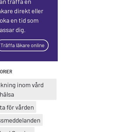
an träffa en
äkare direkt eller
oka en tid som
assar dig.
Träffa läkare online
ORIER
skning inom vård
hälsa
ta för vården
ssmeddelanden