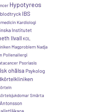
Hypotyreos
ncer
IBS
blodtryck
nmedicin
Kardiologi
inska Institutet
eth Ilvall
KOL
Magproblem
iniken
Nadja
Pollenallergi
m
Psoriasis
atacancer
isk ohälsa
Psykolog
körtelkliniken
örteln
körtelsjukdomar
Smärta
 Antonsson
alistläkare