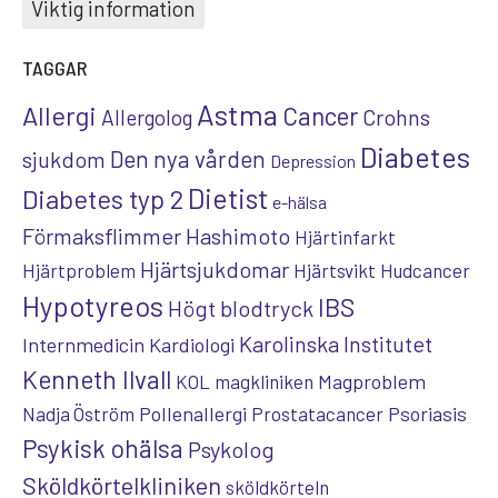
Viktig information
TAGGAR
Astma
Allergi
Cancer
Crohns
Allergolog
Diabetes
Den nya vården
sjukdom
Depression
Dietist
Diabetes typ 2
e-hälsa
Förmaksflimmer
Hashimoto
Hjärtinfarkt
Hjärtsjukdomar
Hjärtproblem
Hjärtsvikt
Hudcancer
Hypotyreos
IBS
Högt blodtryck
Karolinska Institutet
Internmedicin
Kardiologi
Kenneth Ilvall
Magproblem
KOL
magkliniken
Pollenallergi
Psoriasis
Nadja Öström
Prostatacancer
Psykisk ohälsa
Psykolog
Sköldkörtelkliniken
sköldkörteln