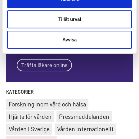
Specialistläkare online
Tillåt urval
Hos oss kan du träffa läkare som är
specialister på din sjukdom. Du kan
Avvisa
träffa en läkare direkt eller boka en tid
som passar dig.
Träffa läkare online
KATEGORIER
Forskning inom vård och hälsa
Hjärta för vården
Pressmeddelanden
Vården i Sverige
Vården internationellt