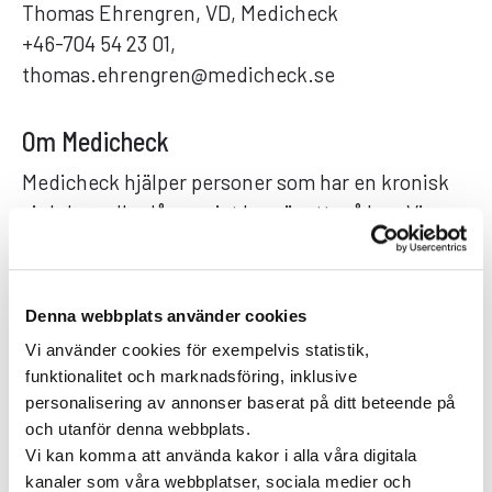
Thomas Ehrengren, VD, Medicheck
+46-704 54 23 01,
thomas.ehrengren@medicheck.se
Om Medicheck
Medicheck hjälper personer som har en kronisk
sjukdom eller långvarigt besvär att må bra. Vi
erbjuder rätt vård och stöd över tid genom
specialistläkare, psykologer och dietister via
videosamtal och meddelanden.
Denna webbplats använder cookies
Medicheck är tillgängligt via medicheck.se och
Vi använder cookies för exempelvis statistik,
funktionalitet och marknadsföring, inklusive
apparna på
App Store
och
Google Play
.
personalisering av annonser baserat på ditt beteende på
och utanför denna webbplats.
Vi kan komma att använda kakor i alla våra digitala
6 MARS 2019
PRESSMEDDELANDEN
kanaler som våra webbplatser, sociala medier och