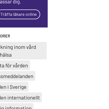
assar dig.
Träffa läkare online
ORIER
skning inom vård
hälsa
ta för vården
ssmeddelanden
en i Sverige
en internationellt
ig information