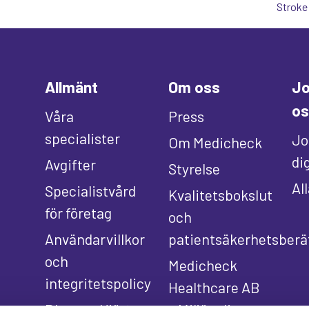
Stroke
Allmänt
Om oss
Jo
os
Våra
Press
specialister
Jo
Om Medicheck
di
Avgifter
Styrelse
Al
Specialistvård
Kvalitetsbokslut
för företag
och
Användarvillkor
patientsäkerhetsberä
och
Medicheck
integritetspolicy
Healthcare AB