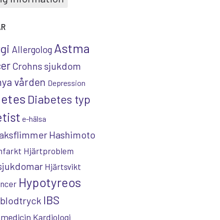
AR
Astma
rgi
Allergolog
er
Crohns sjukdom
nya vården
Depression
betes
Diabetes typ
tist
e-hälsa
aksflimmer
Hashimoto
nfarkt
Hjärtproblem
tsjukdomar
Hjärtsvikt
Hypotyreos
ncer
IBS
blodtryck
nmedicin
Kardiologi