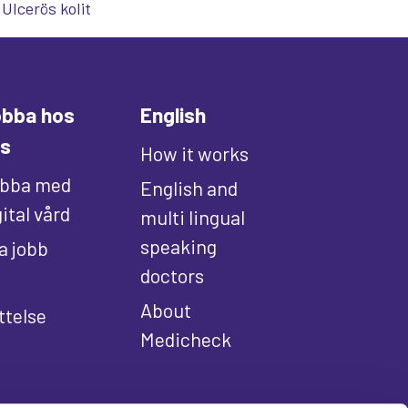
Ulcerös kolit
bba hos
English
s
How it works
bba med
English and
gital vård
multi lingual
speaking
la jobb
doctors
About
ttelse
Medicheck