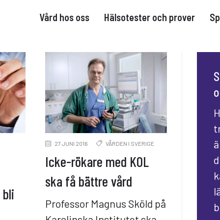
Vård hos oss
Hälsotester och prover
Sp
S
o
H
t
ä
27 JUNI 2016
VÅRDEN I SVERIGE
Icke-rökare med KOL
d
i
k
ska få bättre vård
l
bli
Professor Magnus Sköld på
b
Karolinska Institutet ska