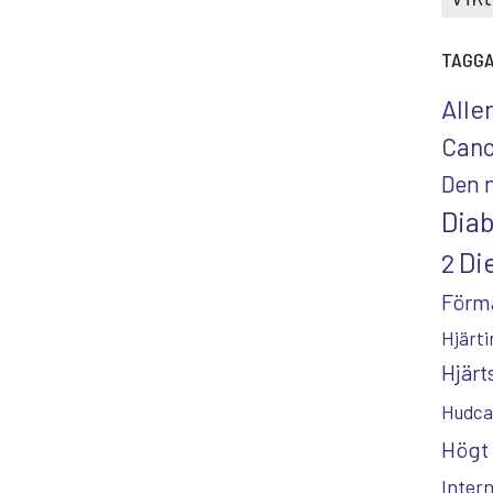
TAGG
Alle
Canc
Den 
Dia
Die
2
Förm
Hjärti
Hjär
Hudca
Högt 
Inter