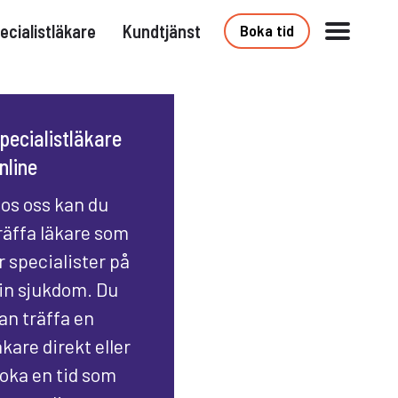
ecialistläkare
Kundtjänst
Boka tid
pecialistläkare
nline
os oss kan du
räffa läkare som
r specialister på
in sjukdom. Du
an träffa en
äkare direkt eller
oka en tid som