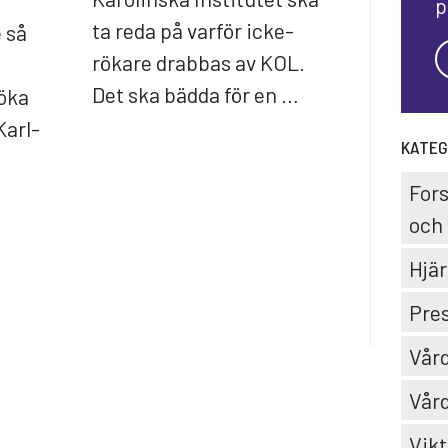
p
ta reda på varför icke-
e så
rökare drabbas av KOL.
Det ska bädda för en …
röka
Karl-
KATEG
For
och 
Hjär
Pre
Vård
Vård
Vikt