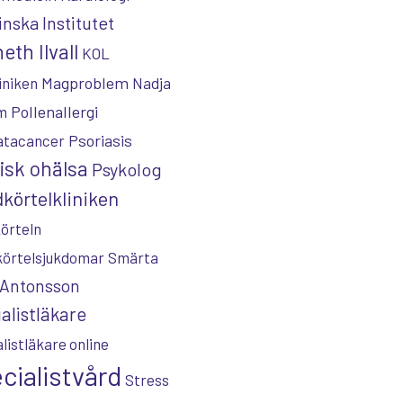
inska Institutet
eth Ilvall
KOL
Magproblem
iniken
Nadja
Pollenallergi
m
Psoriasis
atacancer
isk ohälsa
Psykolog
körtelkliniken
örteln
körtelsjukdomar
Smärta
 Antonsson
alistläkare
listläkare online
cialistvård
Stress