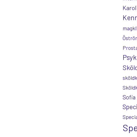
Karol
Kenn
magkl
Öströ
Prost
Psyk
Sköld
sköldk
Sköld
Sofia
Speci
Specia
Spe