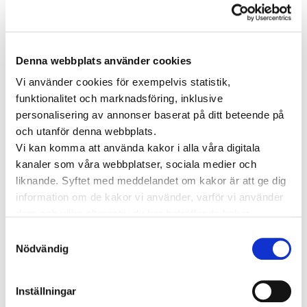
Vården i Sverige
Vården internationellt
Viktig information
Denna webbplats använder cookies
TAGGAR
Vi använder cookies för exempelvis statistik,
funktionalitet och marknadsföring, inklusive
Astma
Allergi
Cancer
Crohns
Allergolog
personalisering av annonser baserat på ditt beteende på
Diabetes
Den nya vården
sjukdom
och utanför denna webbplats.
Depression
Vi kan komma att använda kakor i alla våra digitala
Dietist
Diabetes typ 2
e-hälsa
kanaler som våra webbplatser, sociala medier och
Förmaksflimmer
Hashimoto
Hjärtinfarkt
liknande. Syftet med meddelandet om kakor är att ge dig
information om de kakor vi använder, varför vi använder
Hjärtsjukdomar
Hjärtproblem
Hjärtsvikt
Hudcancer
dem och vilka alternativ du har beträffande kakor.
Hypotyreos
IBS
Högt blodtryck
Läs mer om vilka vi är, hur du kan kontakta oss och hur
Samtyckesval
Karolinska Institutet
Internmedicin
Kardiologi
vi behandlar personuppgifter i vår
Integritetspolicy
.
Nödvändig
Kenneth Ilvall
Magproblem
KOL
magkliniken
Pollenallergi
Psoriasis
Nadja Öström
Prostatacancer
Inställningar