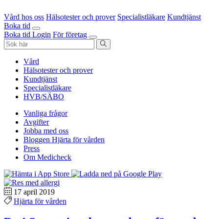
Vård hos oss
Hälsotester och prover
Specialistläkare
Kundtjänst
Boka tid
Boka tid
Login
För företag
Vård
Hälsotester och prover
Kundtjänst
Specialistläkare
HVB/SÄBO
Vanliga frågor
Avgifter
Jobba med oss
Bloggen Hjärta för vården
Press
Om Medicheck
17 april 2019
Hjärta för vården