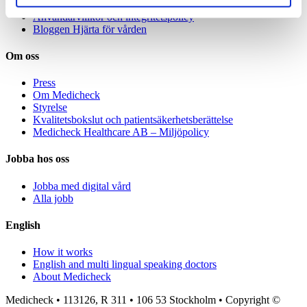
Specialistvård för företag
Användarvillkor och integritetspolicy
Bloggen Hjärta för vården
Om oss
Press
Om Medicheck
Styrelse
Kvalitetsbokslut och patientsäkerhetsberättelse
Medicheck Healthcare AB – Miljöpolicy
Jobba hos oss
Jobba med digital vård
Alla jobb
English
How it works
English and multi lingual speaking doctors
About Medicheck
Medicheck • 113126, R 311 • 106 53 Stockholm • Copyright ©