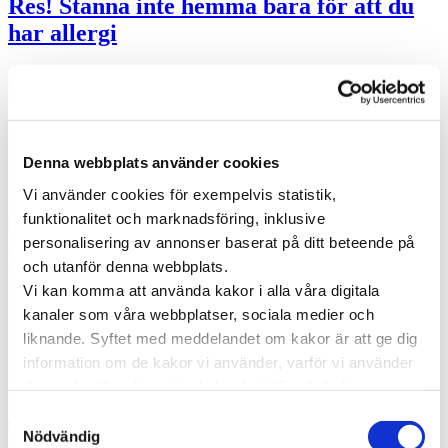
Res! Stanna inte hemma bara för att du
har allergi
Jag älskar att resa och har på senare år vågat mig ut i världen
tillsammans med min allergi för att …
Specialistläkare online
Denna webbplats använder cookies
Hos oss kan du träffa läkare som är specialister på din sjukdom. Du
kan träffa en läkare direkt eller boka en tid som passar dig.
Vi använder cookies för exempelvis statistik,
funktionalitet och marknadsföring, inklusive
Träffa läkare online
personalisering av annonser baserat på ditt beteende på
Kategorier
och utanför denna webbplats.
Vi kan komma att använda kakor i alla våra digitala
Forskning inom vård och hälsa
kanaler som våra webbplatser, sociala medier och
Hjärta för vården
Pressmeddelanden
liknande. Syftet med meddelandet om kakor är att ge dig
Vården i Sverige
information om de kakor vi använder, varför vi använder
Vården internationellt
dem och vilka alternativ du har beträffande kakor.
Viktig information
Läs mer om vilka vi är, hur du kan kontakta oss och hur
Samtyckesval
Taggar
vi behandlar personuppgifter i vår
Integritetspolicy
.
Nödvändig