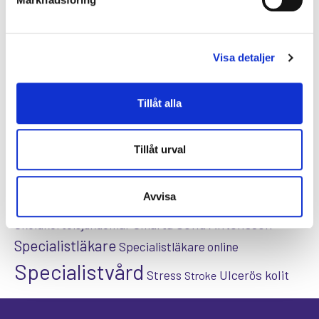
Dietist
Diabetes typ 2
e-hälsa
Förmaksflimmer
Hashimoto
Hjärtinfarkt
Visa detaljer
Hjärtsjukdomar
Hjärtproblem
Hjärtsvikt
Hudcancer
Hypotyreos
IBS
Högt blodtryck
Tillåt alla
Karolinska Institutet
Internmedicin
Kardiologi
Kenneth Ilvall
Magproblem
KOL
magkliniken
Tillåt urval
Pollenallergi
Psoriasis
Nadja Öström
Prostatacancer
Psykisk ohälsa
Psykolog
Avvisa
Sköldkörtelkliniken
sköldkörteln
Sofia Antonsson
Sköldkörtelsjukdomar
Smärta
Specialistläkare
Specialistläkare online
Specialistvård
Ulcerös kolit
Stress
Stroke