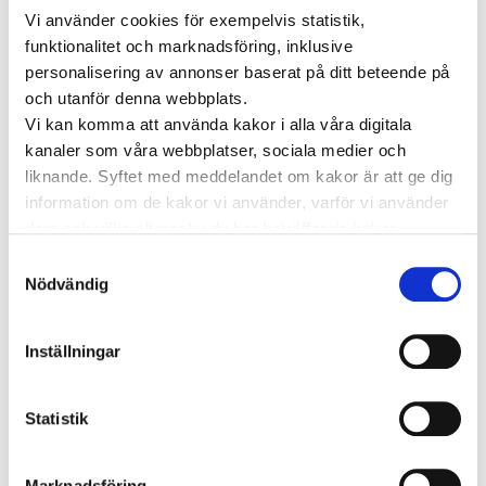
som passar dig.
Vi använder cookies för exempelvis statistik,
funktionalitet och marknadsföring, inklusive
Träffa läkare online
personalisering av annonser baserat på ditt beteende på
och utanför denna webbplats.
Vi kan komma att använda kakor i alla våra digitala
kanaler som våra webbplatser, sociala medier och
KATEGORIER
liknande. Syftet med meddelandet om kakor är att ge dig
Forskning inom vård och hälsa
information om de kakor vi använder, varför vi använder
dem och vilka alternativ du har beträffande kakor.
Hjärta för vården
Pressmeddelanden
Läs mer om vilka vi är, hur du kan kontakta oss och hur
Samtyckesval
vi behandlar personuppgifter i vår
Integritetspolicy
.
Nödvändig
Vården i Sverige
Vården internationellt
Viktig information
Inställningar
TAGGAR
Statistik
Astma
Allergi
Cancer
Crohns
Allergolog
Diabetes
Den nya vården
sjukdom
Depression
Marknadsföring