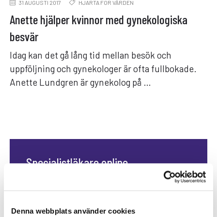
31 AUGUSTI 2017
HJÄRTA FÖR VÅRDEN
Anette hjälper kvinnor med gynekologiska
besvär
Idag kan det gå lång tid mellan besök och
uppföljning och gynekologer är ofta fullbokade.
Anette Lundgren är gynekolog på …
Specialistläkare online
Hos oss kan du träffa läkare som är
specialister på din sjukdom. Du kan
träffa en läkare direkt eller boka en tid
Denna webbplats använder cookies