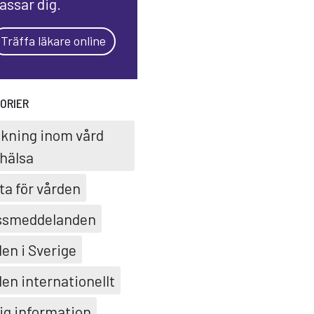
assar dig.
Träffa läkare online
ORIER
skning inom vård
hälsa
ta för vården
ssmeddelanden
en i Sverige
en internationellt
ig information