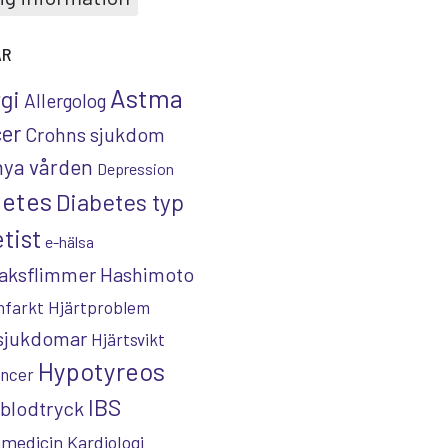
AR
Astma
rgi
Allergolog
er
Crohns sjukdom
nya vården
Depression
betes
Diabetes typ
tist
e-hälsa
aksflimmer
Hashimoto
nfarkt
Hjärtproblem
tsjukdomar
Hjärtsvikt
Hypotyreos
ncer
IBS
blodtryck
nmedicin
Kardiologi