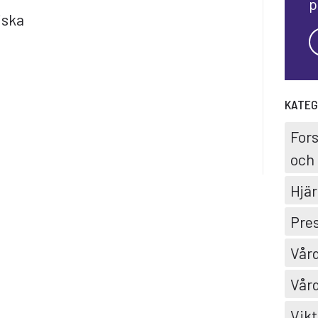
p
iska
KATEG
For
och 
Hjär
Pre
Vård
Vård
Vikt