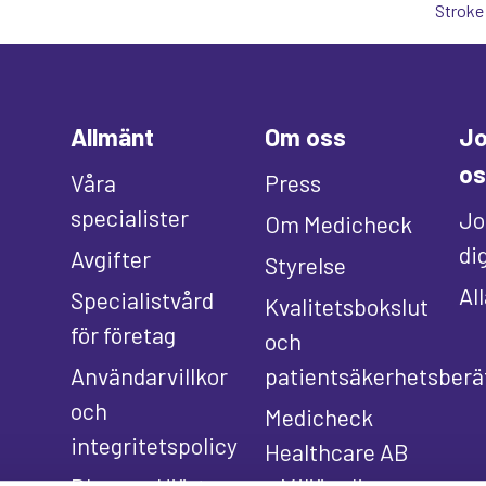
Stroke
Allmänt
Om oss
Jo
os
Våra
Press
specialister
Jo
Om Medicheck
di
Avgifter
Styrelse
Al
Specialistvård
Kvalitetsbokslut
för företag
och
Användarvillkor
patientsäkerhetsberä
och
Medicheck
integritetspolicy
Healthcare AB