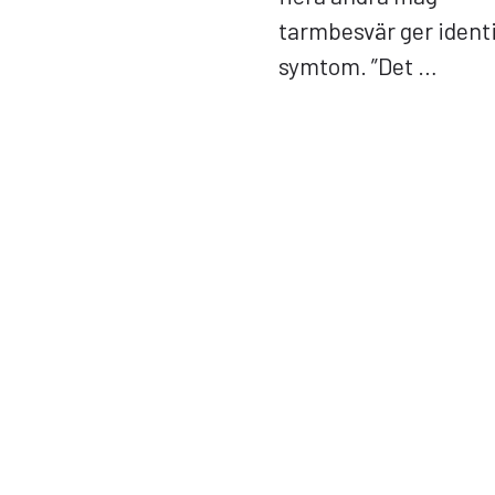
tarmbesvär ger ident
symtom. ”Det …