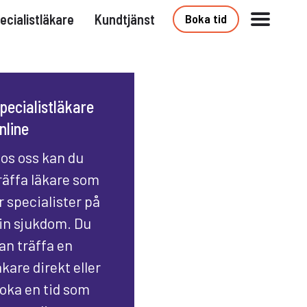
ecialistläkare
Kundtjänst
Boka tid
pecialistläkare
nline
os oss kan du
räffa läkare som
r specialister på
in sjukdom. Du
an träffa en
äkare direkt eller
oka en tid som