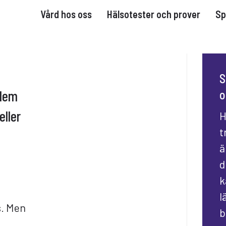
Vård hos oss
Hälsotester och prover
Sp
S
blem
o
eller
H
t
ä
d
k
l
s. Men
b