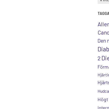
TAGG
Alle
Canc
Den 
Dia
Die
2
Förm
Hjärti
Hjär
Hudca
Högt 
Inter