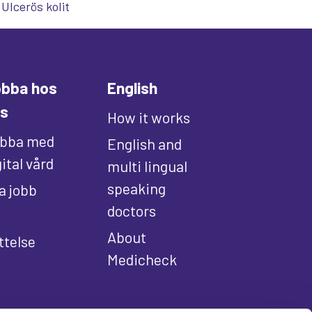
Ulcerös kolit
bba hos
English
s
How it works
bba med
English and
gital vård
multi lingual
speaking
la jobb
doctors
About
ttelse
Medicheck