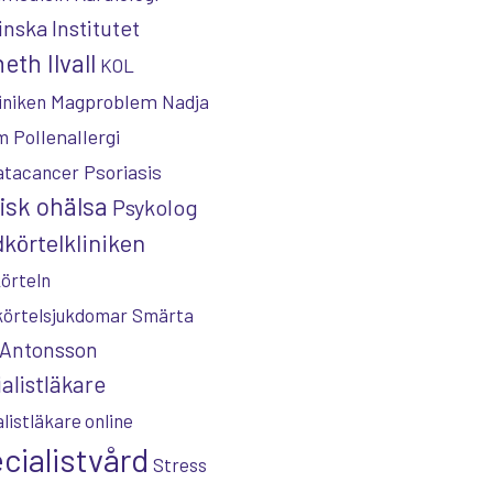
inska Institutet
eth Ilvall
KOL
Magproblem
iniken
Nadja
Pollenallergi
m
Psoriasis
atacancer
isk ohälsa
Psykolog
körtelkliniken
örteln
körtelsjukdomar
Smärta
 Antonsson
alistläkare
listläkare online
cialistvård
Stress