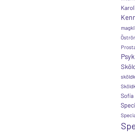
Karol
Kenn
magkl
Öströ
Prost
Psyk
Sköld
sköldk
Sköld
Sofia
Speci
Specia
Spe