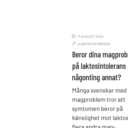
17 AUGUSTI 2020
HJÄRTA FÖR VÅRDEN
Beror dina magpro
på laktosintolerans 
någonting annat?
Många svenskar med
magproblem tror att
symtomen beror på
känslighet mot lakto
flera andra mag-