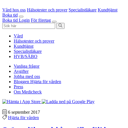
Vård hos oss
Hälsotester och prover
Specialistläkare
Kundtjänst
Boka tid
Boka tid
Login
För företag
Vård
Hälsotester och prover
Kundtjänst
Specialistläkare
HVB/SÄBO
Vanliga frågor
Avgifter
Jobba med oss
Bloggen Hjärta för vården
Press
Om Medicheck
6 september 2017
Hjärta för vården