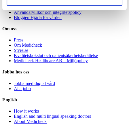
Avgifter
Specialistvård för företag
Användarvillkor och integritetspolicy
Bloggen Hjärta för vården
Om oss
Press
Om Medicheck
Styrelse
Kvalitetsbokslut och patientsäkerhetsberättelse
Medicheck Healthcare AB – Miljöpolicy
Jobba hos oss
Jobba med digital vård
Alla jobb
English
How it works
English and multi lingual speaking doctors
About Medicheck