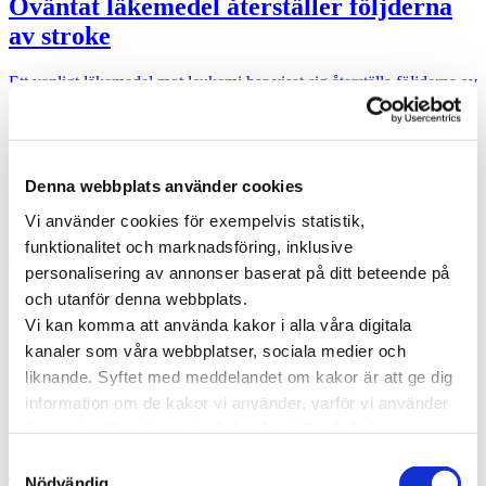
Oväntat läkemedel återställer följderna
av stroke
Ett vanligt läkemedel mot leukemi har visat sig återställa följderna av
stroke. Behandlingen minskar andelen drabbade av bestående
funktionsnedsättningar samt …
Specialistläkare online
Denna webbplats använder cookies
Hos oss kan du träffa läkare som är specialister på din sjukdom. Du
Vi använder cookies för exempelvis statistik,
kan träffa en läkare direkt eller boka en tid som passar dig.
funktionalitet och marknadsföring, inklusive
Träffa läkare online
personalisering av annonser baserat på ditt beteende på
och utanför denna webbplats.
Kategorier
Vi kan komma att använda kakor i alla våra digitala
Forskning inom vård och hälsa
kanaler som våra webbplatser, sociala medier och
Hjärta för vården
liknande. Syftet med meddelandet om kakor är att ge dig
Pressmeddelanden
information om de kakor vi använder, varför vi använder
Vården i Sverige
Vården internationellt
dem och vilka alternativ du har beträffande kakor.
Viktig information
Läs mer om vilka vi är, hur du kan kontakta oss och hur
Samtyckesval
vi behandlar personuppgifter i vår
Integritetspolicy
.
Taggar
Nödvändig