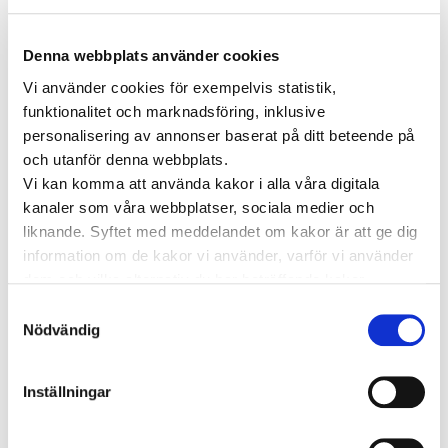
TAGGAR
Denna webbplats använder cookies
Astma
Allergi
Vi använder cookies för exempelvis statistik,
Cancer
Crohns
Allergolog
funktionalitet och marknadsföring, inklusive
Diabetes
Den nya vården
sjukdom
Depression
personalisering av annonser baserat på ditt beteende på
och utanför denna webbplats.
Dietist
Diabetes typ 2
e-hälsa
Vi kan komma att använda kakor i alla våra digitala
Förmaksflimmer
Hashimoto
Hjärtinfarkt
kanaler som våra webbplatser, sociala medier och
Hjärtsjukdomar
Hjärtproblem
Hjärtsvikt
Hudcancer
liknande. Syftet med meddelandet om kakor är att ge dig
information om de kakor vi använder, varför vi använder
Hypotyreos
IBS
Högt blodtryck
dem och vilka alternativ du har beträffande kakor.
Karolinska Institutet
Internmedicin
Kardiologi
Läs mer om vilka vi är, hur du kan kontakta oss och hur
Samtyckesval
Kenneth Ilvall
vi behandlar personuppgifter i vår
Integritetspolicy
.
Magproblem
KOL
magkliniken
Nödvändig
Pollenallergi
Psoriasis
Nadja Öström
Prostatacancer
Psykisk ohälsa
Psykolog
Inställningar
Sköldkörtelkliniken
sköldkörteln