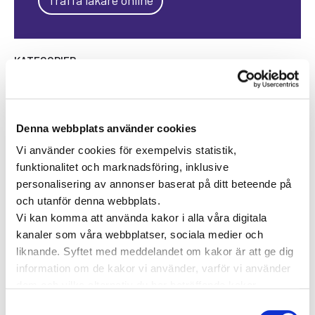
KATEGORIER
Forskning inom vård och hälsa
Hjärta för vården
Pressmeddelanden
Denna webbplats använder cookies
Vården i Sverige
Vården internationellt
Vi använder cookies för exempelvis statistik,
funktionalitet och marknadsföring, inklusive
Viktig information
personalisering av annonser baserat på ditt beteende på
och utanför denna webbplats.
TAGGAR
Vi kan komma att använda kakor i alla våra digitala
kanaler som våra webbplatser, sociala medier och
Astma
Allergi
Cancer
Crohns
Allergolog
liknande. Syftet med meddelandet om kakor är att ge dig
Diabetes
Den nya vården
sjukdom
information om de kakor vi använder, varför vi använder
Depression
dem och vilka alternativ du har beträffande kakor.
Dietist
Diabetes typ 2
e-hälsa
Läs mer om vilka vi är, hur du kan kontakta oss och hur
Samtyckesval