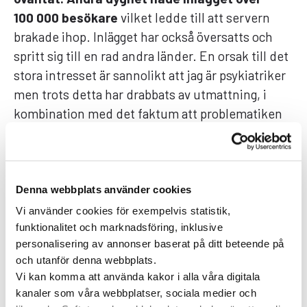
100 000 besökare
vilket ledde till att servern
brakade ihop. Inlägget har också översatts och
spritt sig till en rad andra länder. En orsak till det
stora intresset är sannolikt att jag är psykiatriker
men trots detta har drabbats av utmattning, i
kombination med det faktum att problematiken
ökar. Men det här kom ändå som en stor chock.
– Jag startade ju bloggen mest för min egen
skull egentligen. Dessutom handlar den inte
Denna webbplats använder cookies
bara
om utmattningssyndrom utan som titeln
Vi använder cookies för exempelvis statistik,
antyder allmänt om en psykiatrikers funderingar.
funktionalitet och marknadsföring, inklusive
Det finns dock otroligt mycket mer att skriva om
personalisering av annonser baserat på ditt beteende på
utmattning, men här utgick jag ifrån mig själv.
och utanför denna webbplats.
Vi kan komma att använda kakor i alla våra digitala
Gav det enorma intresset för bloggen idén till
kanaler som våra webbplatser, sociala medier och