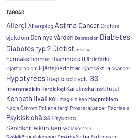
TAGGAR
Astma
Allergi
Cancer
Crohns
Allergolog
Diabetes
Den nya vården
sjukdom
Depression
Dietist
Diabetes typ 2
e-hälsa
Förmaksflimmer
Hashimoto
Hjärtinfarkt
Hjärtsjukdomar
Hjärtproblem
Hjärtsvikt
Hudcancer
Hypotyreos
IBS
Högt blodtryck
Karolinska Institutet
Internmedicin
Kardiologi
Kenneth Ilvall
Magproblem
KOL
magkliniken
Pollenallergi
Psoriasis
Nadja Öström
Prostatacancer
Psykisk ohälsa
Psykolog
Sköldkörtelkliniken
sköldkörteln
Sofia Antonsson
Sköldkörtelsjukdomar
Smärta