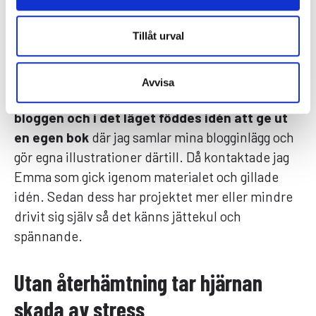
Jag började förstå att jag kunde hjälpa
till att bringa ljus i mörkret genom att
Tillåt urval
göra ämnet gripbart för människor.
Avvisa
– Men i våras kände jag att jag var färdig med
bloggen och i det läget föddes idén att ge ut
en egen bok
där jag samlar mina blogginlägg och
gör egna illustrationer därtill. Då kontaktade jag
Emma som gick igenom materialet och gillade
idén. Sedan dess har projektet mer eller mindre
drivit sig själv så det känns jättekul och
spännande.
Utan återhämtning tar hjärnan
skada av stress