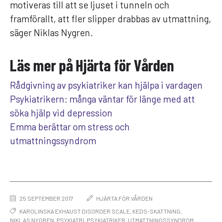
motiveras till att se ljuset i tunneln och
framförallt, att fler slipper drabbas av utmattning,
säger Niklas Nygren.
Läs mer på Hjärta för Vården
Rådgivning av psykiatriker kan hjälpa i vardagen
Psykiatrikern: många väntar för länge med att
söka hjälp vid depression
Emma berättar om stress och
utmattningssyndrom
25 SEPTEMBER 2017
HJÄRTA FÖR VÅRDEN
KAROLINSKA EXHAUST DISORDER SCALE
,
KEDS-SKATTNING
,
NIKLAS NYGREN
,
PSYKIATRI
,
PSYKIATRIKER
,
UTMATTNINGSSYNDROM