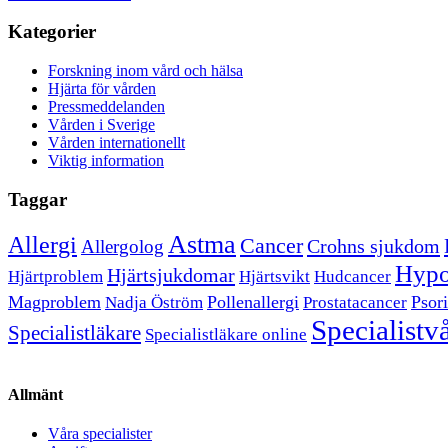
Kategorier
Forskning inom vård och hälsa
Hjärta för vården
Pressmeddelanden
Vården i Sverige
Vården internationellt
Viktig information
Taggar
Astma
Allergi
Cancer
Crohns sjukdom
Allergolog
Hypo
Hjärtsjukdomar
Hjärtproblem
Hjärtsvikt
Hudcancer
Magproblem
Pollenallergi
Psori
Nadja Öström
Prostatacancer
Specialistv
Specialistläkare
Specialistläkare online
Allmänt
Våra specialister