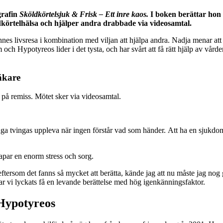
grafin
Sköldkörtelsjuk & Frisk – Ett inre kaos.
I boken berättar hon 
dkörtelhälsa och hjälper andra drabbade via videosamtal.
nes livsresa i kombination med viljan att hjälpa andra. Nadja menar att
 Hypotyreos lider i det tysta, och har svårt att få rätt hjälp av vård
äkare
 på remiss. Mötet sker via videosamtal.
ga tvingas uppleva när ingen förstår vad som händer. Att ha en sjukdom 
apar en enorm stress och sorg.
ftersom det fanns så mycket att berätta, kände jag att nu måste jag nog 
r vi lyckats få en levande berättelse med hög igenkänningsfaktor.
 Hypotyreos