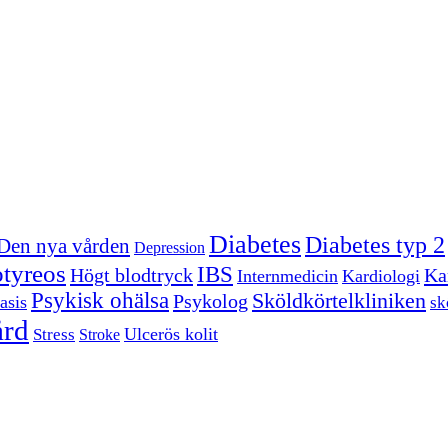
Diabetes
Diabetes typ 2
Den nya vården
Depression
tyreos
IBS
Högt blodtryck
Kar
Internmedicin
Kardiologi
Psykisk ohälsa
Sköldkörtelkliniken
Psykolog
asis
sk
ård
Ulcerös kolit
Stress
Stroke