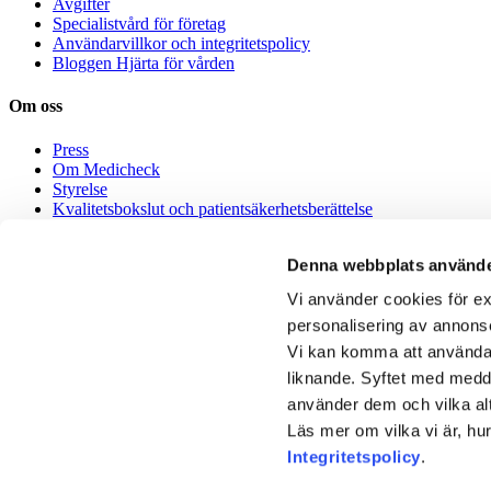
Avgifter
Specialistvård för företag
Användarvillkor och integritetspolicy
Bloggen Hjärta för vården
Om oss
Press
Om Medicheck
Styrelse
Kvalitetsbokslut och patientsäkerhetsberättelse
Medicheck Healthcare AB – Miljöpolicy
Denna webbplats använde
Jobba hos oss
Vi använder cookies för ex
Jobba med digital vård
personalisering av annons
Alla jobb
Vi kan komma att använda k
English
liknande. Syftet med medde
använder dem och vilka alt
How it works
Läs mer om vilka vi är, hu
English and multi lingual speaking doctors
Integritetspolicy
.
About Medicheck