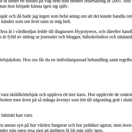
 ut under en bilfärd på väg hem från hennes frisersalong år 2001. Hur pl
nnan hon började känna igen sig själv.
spår och då hade jag ingen som helst aning om att det kunde handla om
t kändes som om livet rann ur mig helt.
lera år i vårdkedjan ledde till diagnosen Hypotyreos, och därefter handl
 är fylld av utdrag ur journaler och bloggar, hälsokrönikor och uttalan
telsjukdom. Hos oss får du en individanpassad behandling samt regelbu
t vara sköldkörtelsjuk och uppleva ett inre kaos. Hur upplevde de omkr
ts botten men även på så många äventyr som lett till någonting gott i sl
faktiskt kan vara.
en annan syn på hur vården fungerar och hur politiker agerar, men även
der min egen resa mot att äntligen få bli mig själv igen.