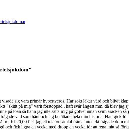
rtelsjukdomar
körtelsjukdom”
t visade sig vara primär hypertyeros. Har sökt läkar vård och blivit klapp
kts ”skitit på mig” varit förstoppad , haft svår ångest mm, då blev jag sju
inne på toan så hann jag inte sätta mig på golvet innan svim aracken så 
e frågade vad som hänt och jag berättade hela min historia. Han gick för at
å fm. Kl 20,00 fick jag ett telefonsamtal från akuten då frågade dom mi
lagd och fick ligga en vecka med dropp en vecka för att rena mitt så fö