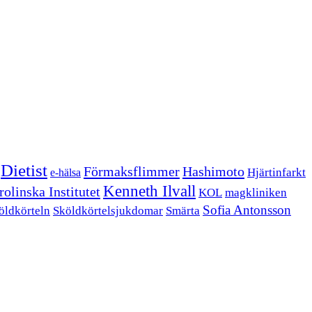
Dietist
Förmaksflimmer
Hashimoto
Hjärtinfarkt
e-hälsa
Kenneth Ilvall
olinska Institutet
KOL
magkliniken
Sofia Antonsson
öldkörteln
Sköldkörtelsjukdomar
Smärta