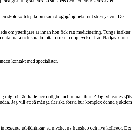
ötsligt allting ställdes på sin spets och hon drabbades av en
 en sköldkörtelsjukdom som drog igång hela mitt stressystem. Det
ade om ytterligare år innan hon fick rätt medicinering. Tunga insikter
den där nära och kära berättar om sina upplevelser från Nadjas kamp.
nden kontakt med specialister.
ing mig min ändrade personlighet och mina utbrott? Jag tvingades själv
utändan. Jag vill att så många fler ska förstå hur komplex denna sjukdom
 intressanta utbildningar, så mycket ny kunskap och nya kollegor. Det