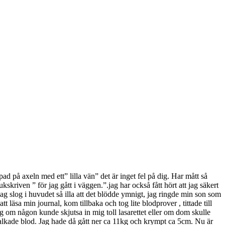
ad på axeln med ett” lilla vän” det är inget fel på dig. Har mått så
kskriven ” för jag gått i väggen.”.jag har också fått hört att jag säkert
jag slog i huvudet så illa att det blödde ymnigt, jag ringde min son som
t läsa min journal, kom tillbaka och tog lite blodprover , tittade till
g om någon kunde skjutsa in mig toll lasarettet eller om dom skulle
rkalkade blod. Jag hade då gått ner ca 11kg och krympt ca 5cm. Nu är