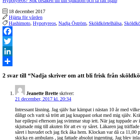
Hypotyreos? Sök orsaken till din sjukdom och få rätt hjälp
18 december 2017
Hjärta för vården
Hashimoto
,
Hypotyreos
,
Nadja Öström
,
Sköldkörtelhälsa
,
Sköldkö
Facebook
Twitter
LinkedIn
Dela
2 svar till “Nadja skriver om att bli frisk från sköld
Jeanette Brette
skriver:
21 december, 2017 kl. 20:34
Intressant läsning. Jag själv har kämpat i nästan 10 år med vilke
dåligt och varit så trött att jag knappast orkat med mig själv. Krä
har epilepsi eftersom jag svimmar stup iett. När jag tuppade av 
skjutsade mig till akuten för att ev sy såret. Läkaren jag träffad
såret i huvudet och jag fick åka hem. Klockan var då ca 11,00 p
skicka en ambulans , jag fattade absolut ingenting. Jag blev in