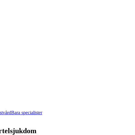
stvård
Bara specialister
örtelsjukdom