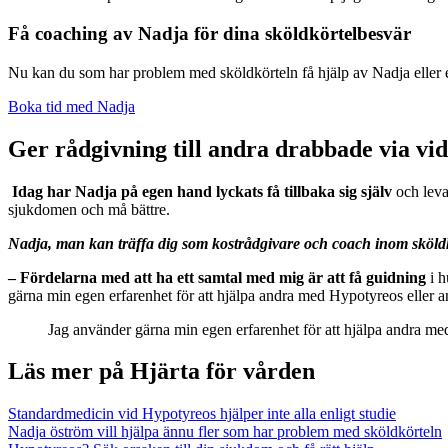
Få coaching av Nadja för dina sköldkörtelbesvär
Nu kan du som har problem med sköldkörteln få hjälp av Nadja eller e
Boka tid med Nadja
Ger rådgivning till andra drabbade via vi
Idag har Nadja på egen hand lyckats få tillbaka sig själv
och leva
sjukdomen och må bättre.
Nadja, man kan träffa dig som kostrådgivare och coach inom sköldkö
– Fördelarna med att ha ett samtal med mig är att få guidning
i h
gärna min egen erfarenhet för att hjälpa andra med Hypotyreos eller 
Jag använder gärna min egen erfarenhet för att hjälpa andra 
Läs mer på Hjärta för vården
Standardmedicin vid Hypotyreos hjälper inte alla enligt studie
Nadja öström vill hjälpa ännu fler som har problem med sköldkörteln