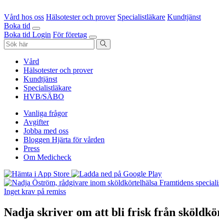
Vård hos oss
Hälsotester och prover
Specialistläkare
Kundtjänst
Boka tid
Boka tid
Login
För företag
Vård
Hälsotester och prover
Kundtjänst
Specialistläkare
HVB/SÄBO
Vanliga frågor
Avgifter
Jobba med oss
Bloggen Hjärta för vården
Press
Om Medicheck
Framtidens speciali
Inget krav på remiss
Nadja skriver om att bli frisk från sköldk