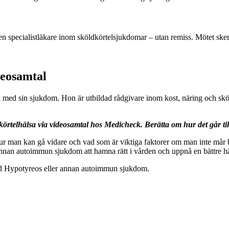
n specialistläkare inom sköldkörtelsjukdomar – utan remiss. Mötet sker
deosamtal
 med sin sjukdom. Hon är utbildad rådgivare inom kost, näring och sköl
rtelhälsa via videosamtal hos Medicheck. Berätta om hur det går til
ur man kan gå vidare och vad som är viktiga faktorer om man inte mår bra
annan autoimmun sjukdom att hamna rätt i vården och uppnå en bättre h
med Hypotyreos eller annan autoimmun sjukdom.