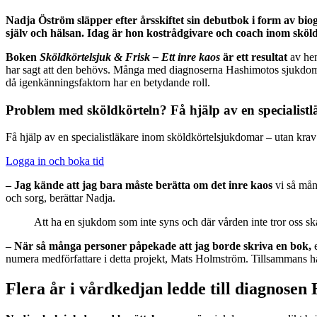
Nadja Öström släpper efter årsskiftet sin debutbok i form av bio
själv och hälsan. Idag är hon kostrådgivare och coach inom sköl
Boken
Sköldkörtelsjuk & Frisk – Ett inre kaos
är ett resultat
av hen
har sagt att den behövs. Många med diagnoserna Hashimotos sjukdom och
då igenkänningsfaktorn har en betydande roll.
Problem med sköldkörteln? Få hjälp av en specialistl
Få hjälp av en specialistläkare inom sköldkörtelsjukdomar – utan krav
Logga in och boka tid
– Jag kände att jag bara måste berätta om det inre kaos
vi så mån
och sorg, berättar Nadja.
Att ha en sjukdom som inte syns och där vården inte tror oss sk
– När så många personer påpekade att jag borde skriva en bok,
e
numera medförfattare i detta projekt, Mats Holmström. Tillsammans ha
Flera år i vårdkedjan ledde till diagnosen