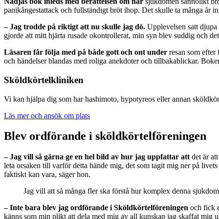
Nadjas bok inleds med
berättelsen om när
sjukdomen sannolikt bröt
panikångestattack och fullständigt bröt ihop. Det skulle ta många år i
– Jag trodde på riktigt att nu skulle jag dö.
Upplevelsen satt djupa 
gjorde att mitt hjärta rusade okontrollerat, min syn blev suddig och de
Läsaren får följa med på både gott och ont under
resan som efter f
och händelser blandas med roliga anekdoter och tillbakablickar. Boken
Sköldkörtelkliniken
Vi kan hjälpa dig som har hashimoto, hypotyreos eller annan sköldkör
Läs mer och ansök om plats
Blev ordförande i sköldkörtelföreningen
– Jag vill så gärna ge en hel bild av hur jag uppfattar att
det är at
leta orsaken till varför detta hände mig, det som tagit mig ner på live
faktiskt kan vara, säger hon.
Jag vill att så många fler ska förstå hur komplex denna sjukdom 
– Inte bara blev jag ordförande i Sköldkörtelföreningen
och fick 
känns som min plikt att dela med mig av all kunskap jag skaffat mig un