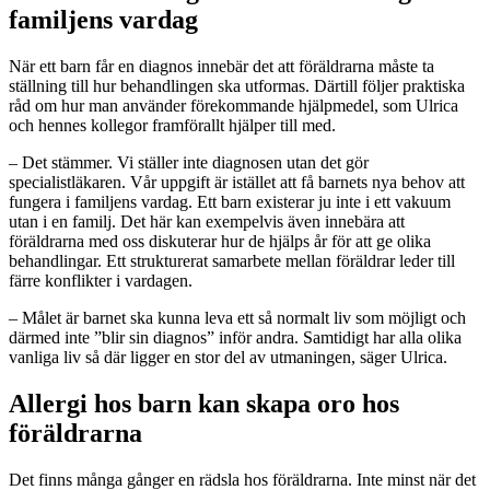
familjens vardag
När ett barn får en diagnos innebär det ​att föräldrarna måste ta
ställning till hur behandlingen ska utformas. Därtill följer praktiska
råd om hur man använder förekommande hjälpmedel, som Ulrica
och hennes kollegor framförallt hjälper till med.
– Det stämmer. Vi ställer inte diagnosen utan det gör
specialistläkaren. Vår uppgift är istället att få barnets nya behov att
fungera i​ familjens vardag. Ett barn existerar ju inte i ett vakuum
utan i en familj. Det här kan exempelvis även innebära att ​
föräldrarna med oss diskuterar hur de hjälps år för att ge olika
behandlingar. Ett strukturerat samarbete mellan föräldrar leder till
färre konflikter i vardagen.
– Målet är barnet ska kunna leva ett så normalt liv som möjligt och
därmed inte ”blir sin diagnos” inför andra. Samtidigt har alla olika
vanliga liv så där ligger en stor del av utmaningen, säger Ulrica.
Allergi hos barn kan skapa oro hos
föräldrarna
Det finns många gånger en rädsla hos föräldrarna​. Inte minst när det