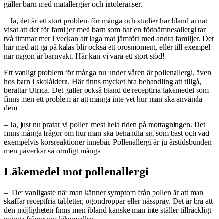
gäller barn med matallergier och intoleranser.
– Ja, det är ett stort problem för många och studier har bland annat
visat att det för familjer med barn som har en födoämnesallergi tar
två timmar mer i veckan att laga mat jämfört med andra familjer. Det
här med att gå på kalas blir också ett orosmoment, eller till exempel
när någon är barnvakt. Här kan vi vara ett stort stöd!
Ett vanligt problem för många nu under våren​ är pollenallergi, ​även
hos barn i skolåldern. Här finns mycket bra behandling att tillgå,
berättar Ulrica. Det gäller också bland de receptfria läkemedel som
finns men ett problem är att många inte vet hur man ska använda
dem.
– Ja, just nu pratar vi pollen mest hela tiden på mottagningen. Det
finns många frågor om hur man ska behandla sig som bäst och vad
exempelvis korsreaktioner innebär. Pollenallergi är ju årstidsbunden
men påverkar så otroligt många.
Läkemedel mot pollenallergi
– Det vanligaste när man känner symptom från pollen är att man
skaffar receptfria tabletter, ögondroppar eller nässpray. Det är bra att
den möjligheten finns men ibland kanske man inte ställer tillräckligt
många frågor om läkemedlen.