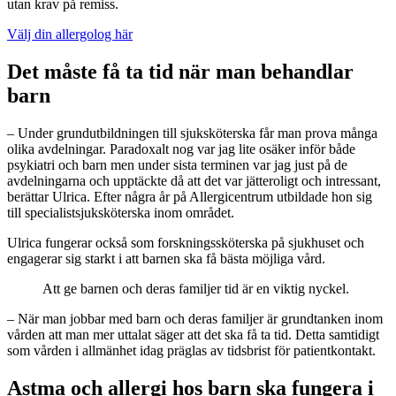
utan krav på remiss.
Välj din allergolog här
Det måste få ta tid när man behandlar
barn
– Under grundutbildningen till sjuksköterska får man prova många
olika avdelningar. Paradoxalt nog var jag lite osäker inför både
psykiatri och barn men under sista terminen var jag just på de
avdelningarna och upptäckte då att det var jätteroligt och intressant,
berättar Ulrica. Efter några år på Allergicentrum utbildade hon sig
till specialistsjuksköterska inom området.
Ulrica fungerar också som forskningssköterska på sjukhuset och
engagerar sig starkt i att barnen ska få bästa möjliga vård.
Att ge barnen och deras familjer tid är en viktig nyckel.
– När man jobbar med barn och deras familjer är grundtanken inom
vården att man mer uttalat säger att det ska få ta tid. Detta samtidigt
som vården i allmänhet idag präglas av tidsbrist för patientkontakt.
Astma och allergi hos barn ska fungera i