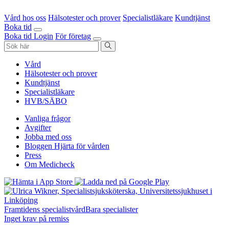
Vård hos oss
Hälsotester och prover
Specialistläkare
Kundtjänst
Boka tid
Boka tid
Login
För företag
Vård
Hälsotester och prover
Kundtjänst
Specialistläkare
HVB/SÄBO
Vanliga frågor
Avgifter
Jobba med oss
Bloggen Hjärta för vården
Press
Om Medicheck
Framtidens specialistvård
Bara specialister
Inget krav på remiss