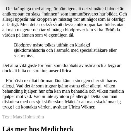
– Det krångliga med allergi är nämligen att det vi mäter i blodet är
antikroppar; en slags ”minnen” som immunförsvaret har bildat. Och
allergi uppstår när kroppen av misstag tror att något som är ofarligt
är farligt. Men det är också så att dessa antikroppar kan bildas utan
att man reagerar och tar vi många blodprover kan vi ha förhöjda
värden på ämnen som vi egentligen tål. ​
Blodprov måste tolkas utifrån en klarlagd
sjukdomshistoria och i samråd med specialistläkare eller
via remiss.
Det allra viktigaste för barn som drabbats av astma och allergi​ är
dock att hitta en struktur, anser Ulrica.
– För bästa resultat bör man lära känna sin egen eller sitt barns
allergi. ​Vad det är som triggar igång astma eller allergi, vilken
behandling hjälper, hur ofta kan man behandla och vilken medicin
hjälper mot vad. Vad är inte symtom på allergi? Detta kan man
diskutera med oss sjuksköterskor. Målet är att man ska känna sig
trygg i att kontakta vården, avslutar Ulrica Wikner.
Text: Mats Holmström
Läs mer hos Medicheck