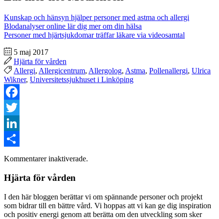
Kunskap och hänsyn hjälper personer med astma och allergi
Blodanalyser online lär dig mer om din hälsa
Personer med hjärtsjukdomar träffar läkare via videosamtal
5 maj 2017
Hjärta för vården
Allergi
,
Allergicentrum
,
Allergolog
,
Astma
,
Pollenallergi
,
Ulrica
Wikner
,
Universitetssjukhuset i Linköping
Facebook
Twitter
LinkedIn
Dela
Kommentarer inaktiverade.
Hjärta för vården
I den här bloggen berättar vi om spännande personer och projekt
som bidrar till en bättre vård. Vi hoppas att vi kan ge dig inspiration
och positiv energi genom att berätta om den utveckling som sker