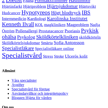
2
Förmaksflimmer
Hashimoto
e-hälsa
Hjärtsjukdomar
Hjärtinfarkt
Hjärtproblem
Hjärtsvikt
Hypotyreos
IBS
Högt blodtryck
Hudcancer
Karolinska Institutet
Internmedicin
Kardiologi
Kenneth Ilvall
Magproblem
KOL
magkliniken
Nadja
Psykisk
Pollenallergi
Psoriasis
Öström
Prostatacancer
ohälsa
Sköldkörtelkliniken
Psykolog
sköldkörteln
Sofia Antonsson
Sköldkörtelsjukdomar
Smärta
Specialistläkare
Specialistläkare online
Specialistvård
Ulcerös kolit
Stress
Stroke
Allmänt
Våra specialister
Avgifter
Specialistvård för företag
Användarvillkor och integritetspolicy
Bloggen Hjärta för vården
Om oss