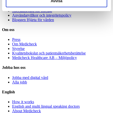
Avvisa
Våra specialister
Avgifter
Specialistvård för företag
Användarvillkor och integritetspolicy
Bloggen Hjärta för vården
Om oss
Press
Om Medicheck
Styrelse
Kvalitetsbokslut och patientsäkerhetsberättelse
Medicheck Healthcare AB – Miljöpolicy
Jobba hos oss
Jobba med digital vård
Alla jobb
English
How it works
English and multi lingual speaking doctors
About Medicheck