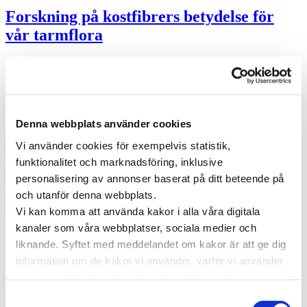
Forskning på kostfibrers betydelse för
vår tarmflora
Kostfibrer är en viktig näringskälla åt tarmbakterierna och mängden
fibrer i kosten påverkar viktökning, blodsocker och
insulinkänslighet. Nu visar forskning …
Specialistläkare online
Denna webbplats använder cookies
Hos oss kan du träffa läkare som är specialister på din sjukdom. Du
Vi använder cookies för exempelvis statistik,
kan träffa en läkare direkt eller boka en tid som passar dig.
funktionalitet och marknadsföring, inklusive
Träffa läkare online
personalisering av annonser baserat på ditt beteende på
och utanför denna webbplats.
Kategorier
Vi kan komma att använda kakor i alla våra digitala
kanaler som våra webbplatser, sociala medier och
Forskning inom vård och hälsa
Hjärta för vården
liknande. Syftet med meddelandet om kakor är att ge dig
Pressmeddelanden
information om de kakor vi använder, varför vi använder
Vården i Sverige
dem och vilka alternativ du har beträffande kakor.
Vården internationellt
Viktig information
Läs mer om vilka vi är, hur du kan kontakta oss och hur
Samtyckesval