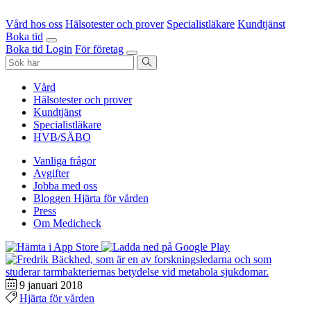
Vård hos oss
Hälsotester och prover
Specialistläkare
Kundtjänst
Boka tid
Boka tid
Login
För företag
Vård
Hälsotester och prover
Kundtjänst
Specialistläkare
HVB/SÄBO
Vanliga frågor
Avgifter
Jobba med oss
Bloggen Hjärta för vården
Press
Om Medicheck
9 januari 2018
Hjärta för vården