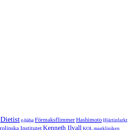
Dietist
Förmaksflimmer
Hashimoto
Hjärtinfarkt
e-hälsa
Kenneth Ilvall
olinska Institutet
KOL
magkliniken