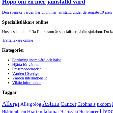
Hopp om en mer jämställd vård
Den svenska vården har blivit mer jämställd under de senaste 10 åren oc
Specialistläkare online
Hos oss kan du träffa läkare som är specialister på din sjukdom. Du kan
Träffa läkare online
Kategorier
Forskning inom vård och hälsa
Hjärta för vården
Pressmeddelanden
Vården i Sverige
Vården internationellt
Viktig information
Taggar
Astma
Allergi
Cancer
Crohns sjukdom
Allergolog
Hypo
Hjärtsjukdomar
Hjärtproblem
Hjärtsvikt
Hudcancer