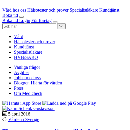
Vård hos oss
Hälsotester och prover
Specialistläkare
Kundtjänst
Boka tid
Boka tid
Login
För företag
Vård
Hälsotester och prover
Kundtjänst
Specialistläkare
HVB/SÄBO
Vanliga frågor
Avgifter
Jobba med oss
Bloggen Hjärta för vården
Press
Om Medicheck
5 april 2016
Vården i Sverige