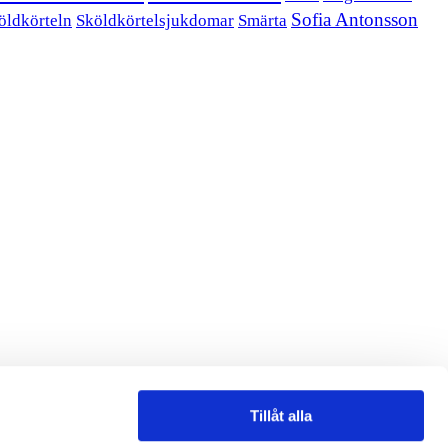
Sofia Antonsson
öldkörteln
Sköldkörtelsjukdomar
Smärta
Tillåt alla