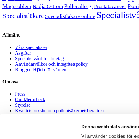
Magproblem
Pollenallergi
Psori
Nadja Öström
Prostatacancer
Specialistv
Specialistläkare
Specialistläkare online
Allmänt
Våra specialister
Avgifter
Specialistvård för företag
Användarvillkor och integritetspolicy
Bloggen Hjärta för vården
Om oss
Press
Om Medicheck
Styrelse
Kvalitetsbokslut och patientsäkerhetsberättelse
Medicheck Healthcare AB – Miljöpolicy
Denna webbplats använde
Jobba hos oss
Vi använder cookies för ex