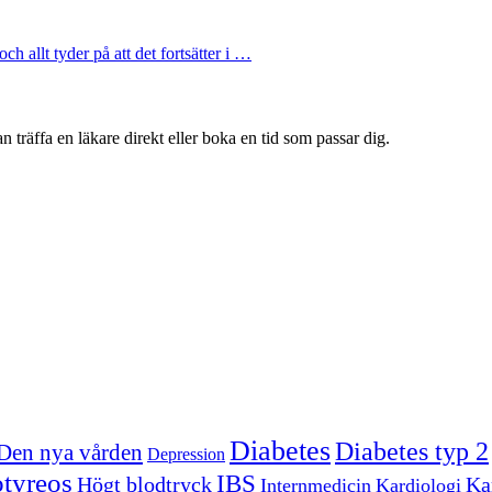
h allt tyder på att det fortsätter i …
 träffa en läkare direkt eller boka en tid som passar dig.
Diabetes
Diabetes typ 2
Den nya vården
Depression
tyreos
IBS
Högt blodtryck
Kar
Internmedicin
Kardiologi