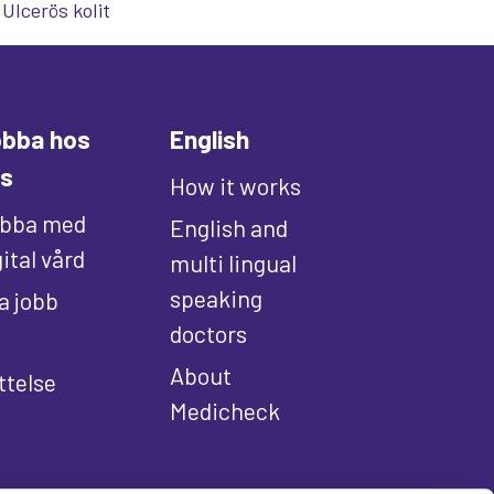
Ulcerös kolit
bba hos
English
s
How it works
bba med
English and
gital vård
multi lingual
speaking
la jobb
doctors
About
ttelse
Medicheck