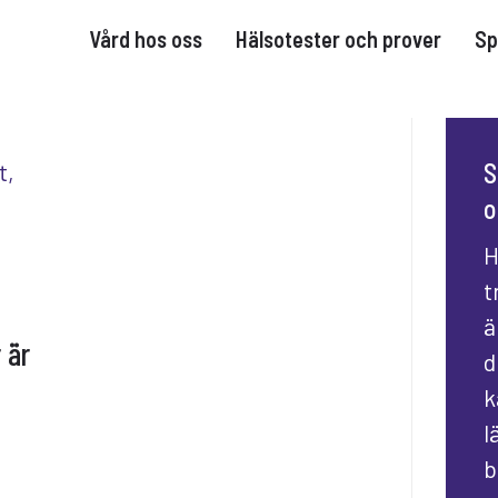
Vård hos oss
Hälsotester och prover
Sp
S
o
H
t
ä
 är
d
k
l
b