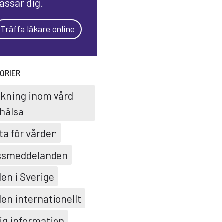
assar dig.
Träffa läkare online
ORIER
skning inom vård
hälsa
ta för vården
ssmeddelanden
en i Sverige
en internationellt
ig information