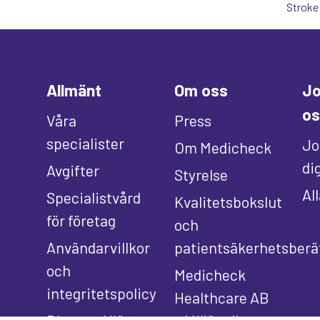
Stroke
Allmänt
Om oss
Jo
os
Våra
Press
specialister
Jo
Om Medicheck
di
Avgifter
Styrelse
Al
Specialistvård
Kvalitetsbokslut
för företag
och
Användarvillkor
patientsäkerhetsberä
och
Medicheck
integritetspolicy
Healthcare AB