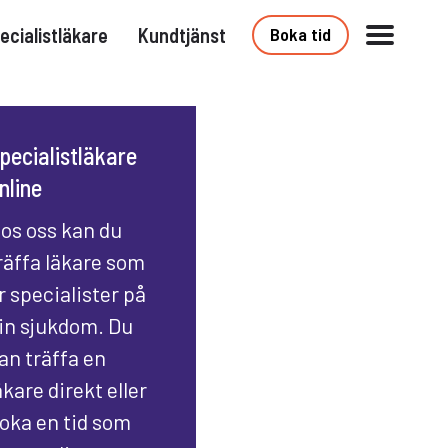
ecialistläkare
Kundtjänst
Boka tid
pecialistläkare
nline
os oss kan du
räffa läkare som
r specialister på
in sjukdom. Du
an träffa en
äkare direkt eller
oka en tid som