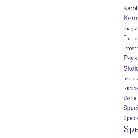
Karol
Kenn
magkl
Öströ
Prost
Psyk
Sköld
sköldk
Sköld
Sofia
Speci
Specia
Spe