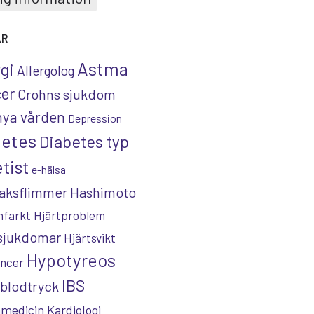
AR
Astma
rgi
Allergolog
er
Crohns sjukdom
nya vården
Depression
betes
Diabetes typ
tist
e-hälsa
aksflimmer
Hashimoto
nfarkt
Hjärtproblem
tsjukdomar
Hjärtsvikt
Hypotyreos
ncer
IBS
blodtryck
nmedicin
Kardiologi