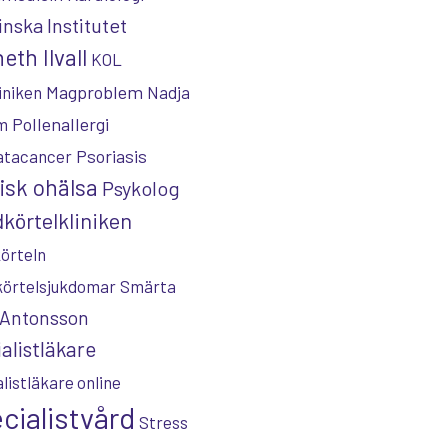
inska Institutet
eth Ilvall
KOL
Magproblem
iniken
Nadja
Pollenallergi
m
Psoriasis
atacancer
isk ohälsa
Psykolog
körtelkliniken
örteln
körtelsjukdomar
Smärta
 Antonsson
alistläkare
listläkare online
cialistvård
Stress