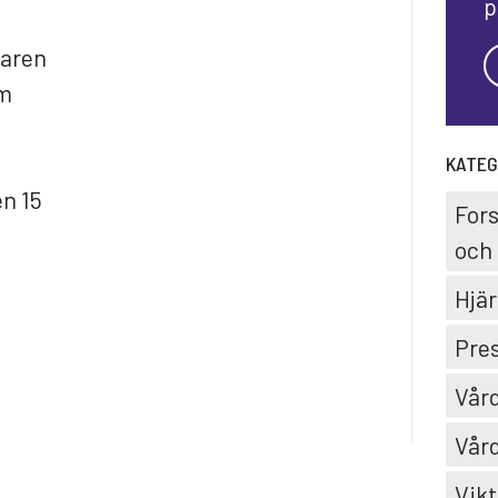
p
karen
om
KATEG
n 15
For
och 
Hjär
Pre
Vård
Vård
Vikt