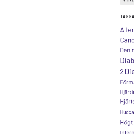
TAGG
Alle
Canc
Den 
Dia
Die
2
Förm
Hjärti
Hjär
Hudca
Högt 
Inter