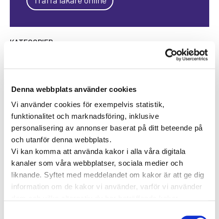
KATEGORIER
Forskning inom vård och hälsa
Hjärta för vården
Pressmeddelanden
Denna webbplats använder cookies
Vården i Sverige
Vården internationellt
Vi använder cookies för exempelvis statistik,
funktionalitet och marknadsföring, inklusive
Viktig information
personalisering av annonser baserat på ditt beteende på
och utanför denna webbplats.
TAGGAR
Vi kan komma att använda kakor i alla våra digitala
kanaler som våra webbplatser, sociala medier och
Astma
Allergi
Cancer
Crohns
Allergolog
liknande. Syftet med meddelandet om kakor är att ge dig
Diabetes
Den nya vården
sjukdom
information om de kakor vi använder, varför vi använder
Depression
dem och vilka alternativ du har beträffande kakor.
Dietist
Diabetes typ 2
e-hälsa
Läs mer om vilka vi är, hur du kan kontakta oss och hur
Samtyckesval