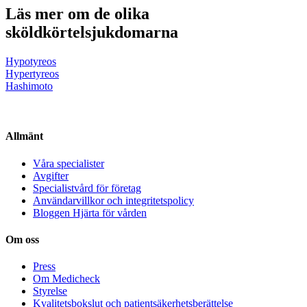
Läs mer om de olika
sköldkörtelsjukdomarna
Hypotyreos
Hypertyreos
Hashimoto
Allmänt
Våra specialister
Avgifter
Specialistvård för företag
Användarvillkor och integritetspolicy
Bloggen Hjärta för vården
Om oss
Press
Om Medicheck
Styrelse
Kvalitetsbokslut och patientsäkerhetsberättelse