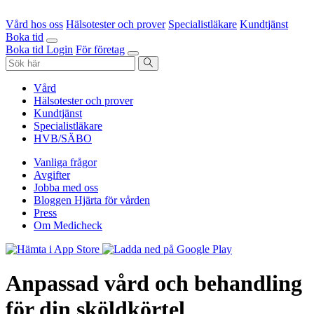
Vård hos oss
Hälsotester och prover
Specialistläkare
Kundtjänst
Boka tid
Boka tid
Login
För företag
Vård
Hälsotester och prover
Kundtjänst
Specialistläkare
HVB/SÄBO
Vanliga frågor
Avgifter
Jobba med oss
Bloggen Hjärta för vården
Press
Om Medicheck
Anpassad vård och behandling
för din sköldkörtel