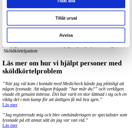
Tillåt alla
När du gör en utredning kommer du att behöva ta prover.
Se våra avgifter för prover
.
Tillåt urval
Omdömen från våra patienter
⭐️⭐️⭐️⭐️⭐️
Avvisa
”Jag blev omhändertagen av specialister som lyssnade på ett sätt
som jag inte var van vid. Nu kan jag se ljust på framtiden igen.” –
Sköldkörtelpatient
Läs mer om hur vi hjälpt personer med
sköldkörtelproblem
”När jag väl kom i kontakt med Medicheck kände jag plötsligt att
någon lyssnade. Att någon frågade ”hur mår du?” och verkligen
visade ett genuint intresse. Det har varit en stor lättnad i sig och en
viktig del i min kamp för att äntligen få må bra igen.”
Läs mer
”Jag registrerade mig och blev omhändertagen av specialister som
lyssnade på ett annat sätt än jag var van vid.”
Läs mer