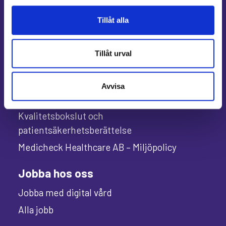
Användarvillkor och integritetspolicy
Bloggen Hjärta för vården
Tillåt alla
Om oss
Tillåt urval
Press
Om Medicheck
Avvisa
Styrelse
Kvalitetsbokslut och
patientsäkerhetsberättelse
Medicheck Healthcare AB – Miljöpolicy
Jobba hos oss
Jobba med digital vård
Alla jobb