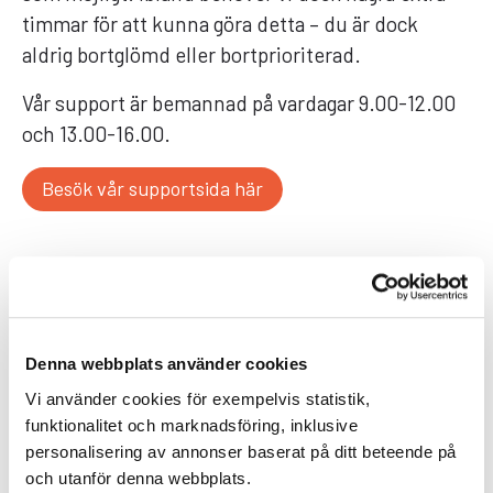
timmar för att kunna göra detta – du är dock
aldrig bortglömd eller bortprioriterad.
Vår support är bemannad på vardagar 9.00-12.00
och 13.00-16.00.
Besök vår supportsida här
Du kan även kontakta oss via e-post på
support@medicheck.se
.
Denna webbplats använder cookies
I samband med att du kontaktar oss via e-post
Vi använder cookies för exempelvis statistik,
ger du oss medgivande att behandla dina
funktionalitet och marknadsföring, inklusive
personuppgifter.
personalisering av annonser baserat på ditt beteende på
och utanför denna webbplats.
Viktigt!
Skicka aldrig med patientdata