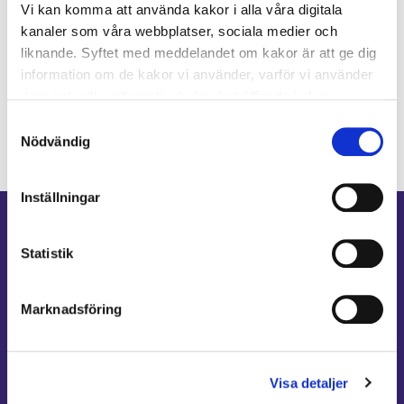
Vi kan komma att använda kakor i alla våra digitala
(information om ditt nuvarande eller framtida
kanaler som våra webbplatser, sociala medier och
fysiska eller psykiska hälsotillstånd) eller
liknande. Syftet med meddelandet om kakor är att ge dig
känsliga/skyddsvärda personuppgifter.
information om de kakor vi använder, varför vi använder
dem och vilka alternativ du har beträffande kakor.
Vid feedback eller eventuella klagomål
Läs mer om vilka vi är, hur du kan kontakta oss och hur
Samtyckesval
vi behandlar personuppgifter i vår
Integritetspolicy
.
Nödvändig
Inställningar
Statistik
Allmänt
Marknadsföring
Våra specialister
Avgifter
Specialistvård för företag
Visa detaljer