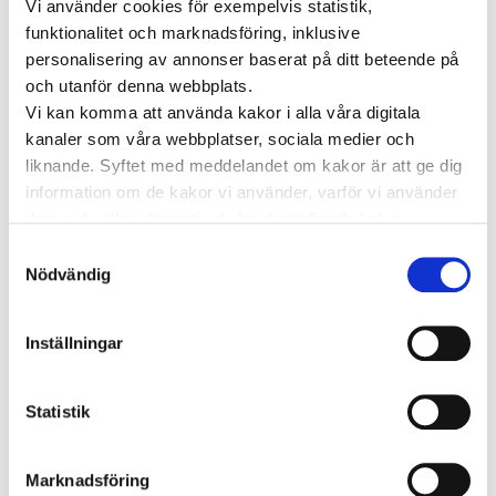
Vi använder cookies för exempelvis statistik,
funktionalitet och marknadsföring, inklusive
Kronisk ryggsmärta
personalisering av annonser baserat på ditt beteende på
Artrosproblematik
och utanför denna webbplats.
Vi kan komma att använda kakor i alla våra digitala
Fibromyalgi
kanaler som våra webbplatser, sociala medier och
Kronisk smärtsyndrom
liknande. Syftet med meddelandet om kakor är att ge dig
information om de kakor vi använder, varför vi använder
Receptförskrivning
dem och vilka alternativ du har beträffande kakor.
Läs mer om vilka vi är, hur du kan kontakta oss och hur
Samtyckesval
Omdömen från andra kunder
vi behandlar personuppgifter i vår
Integritetspolicy
.
Nödvändig
⭐️⭐️⭐️⭐️⭐️
”Mycket bra, proffsig, noggrann och smart. A true
Inställningar
detective vilket krävs för reumatologiska besvär”
Statistik
⭐️⭐️⭐️⭐️⭐️
”
Trevligt bemötande och en läkare som lyssnade
”
Marknadsföring