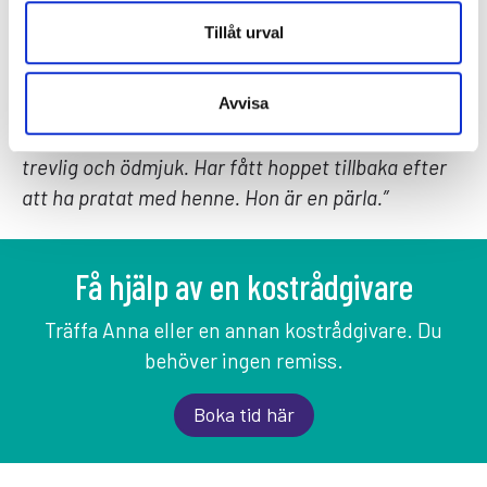
⭐️⭐️⭐️⭐️⭐️
Tillåt urval
”Livet leker igen. Nytt hopp. Tusen tack Anna.”
⭐️⭐️⭐️⭐️⭐️
Avvisa
”Anna är mycket kunnig, professionell, oerhört
trevlig och ödmjuk. Har fått hoppet tillbaka efter
att ha pratat med henne. Hon är en pärla.”
Få hjälp av en kostrådgivare
Träffa Anna eller en annan kostrådgivare. Du
behöver ingen remiss.
Boka tid här