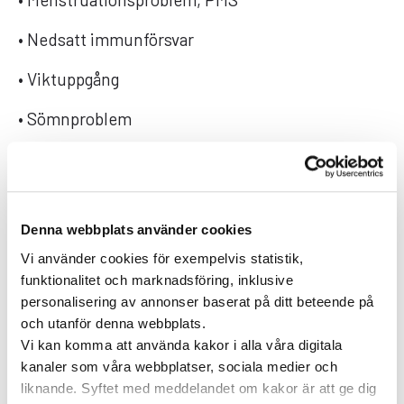
• Nedsatt immunförsvar
• Viktuppgång
• Sömnproblem
• Svullnader i ansiktet och på kroppen
• Träningsintolerans
Denna webbplats använder cookies
Detta kan Anna hjälpa dig med:
Vi använder cookies för exempelvis statistik,
• Konkreta förslag på hur du kan förbättra din
funktionalitet och marknadsföring, inklusive
hälsa för att omgående påbörja din väg mot ett
personalisering av annonser baserat på ditt beteende på
och utanför denna webbplats.
friskare liv
Vi kan komma att använda kakor i alla våra digitala
• Förslag på kost, träning och hur du ska gå vidare
kanaler som våra webbplatser, sociala medier och
liknande. Syftet med meddelandet om kakor är att ge dig
för att på bästa sätt få din sköldkörtel att fungera