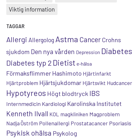
Viktig information
TAGGAR
Astma
Allergi
Cancer
Crohns
Allergolog
Diabetes
Den nya vården
sjukdom
Depression
Dietist
Diabetes typ 2
e-hälsa
Förmaksflimmer
Hashimoto
Hjärtinfarkt
Hjärtsjukdomar
Hjärtproblem
Hjärtsvikt
Hudcancer
Hypotyreos
IBS
Högt blodtryck
Karolinska Institutet
Internmedicin
Kardiologi
Kenneth Ilvall
Magproblem
KOL
magkliniken
Pollenallergi
Psoriasis
Nadja Öström
Prostatacancer
Psykisk ohälsa
Psykolog