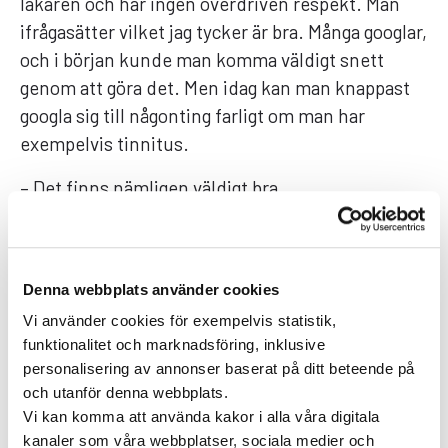
läkaren och har ingen överdriven respekt. Man
ifrågasätter vilket jag tycker är bra. Många googlar,
och i början kunde man komma väldigt snett
genom att göra det. Men idag kan man knappast
googla sig till någonting farligt om man har
exempelvis tinnitus.
– Det finns nämligen väldigt bra
informationskällor idag och sedan gäller det att
med min hjälp luska ut vad som är den
individuella lösningen. Bara för att två människor
Denna webbplats använder cookies
har en likadan diagnos, så kommer deras väg inte
Vi använder cookies för exempelvis statistik,
alls att se likadan ut, berättar Annika.
funktionalitet och marknadsföring, inklusive
Den forskningsmässiga och kliniska utvecklingen
personalisering av annonser baserat på ditt beteende på
inom öron-näsa-hals går framåt, berättar hon
och utanför denna webbplats.
vidare.
Vi kan komma att använda kakor i alla våra digitala
kanaler som våra webbplatser, sociala medier och