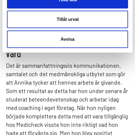
på matstrupen vilket innebär att vi kan behandla
tillstånd som inte var möjligt för 10–15 år sedan,
Tillåt urval
berättar Annika.
Allt fokus på samtalet vid digital
Avvisa
vård
Det är sammanfattningsvis kommunikationen,
samtalet och det medmänskliga utbytet som gör
att Annika tycker att hennes arbete är givande.
Som ett resultat av detta har hon under senare år
studerat beteendevetenskap och arbetar idag
med coaching i eget företag. När hon nyligen
började komplettera detta med att vara tillgänglig
hos Medicheck visste hon inte riktigt vad hon
hade att förvänta sig. Men hon blev positivt