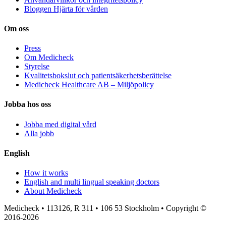
Bloggen Hjärta för vården
Om oss
Press
Om Medicheck
Styrelse
Kvalitetsbokslut och patientsäkerhetsberättelse
Medicheck Healthcare AB – Miljöpolicy
Jobba hos oss
Jobba med digital vård
Alla jobb
English
How it works
English and multi lingual speaking doctors
About Medicheck
Medicheck • 113126, R 311 • 106 53 Stockholm • Copyright ©
2016-2026