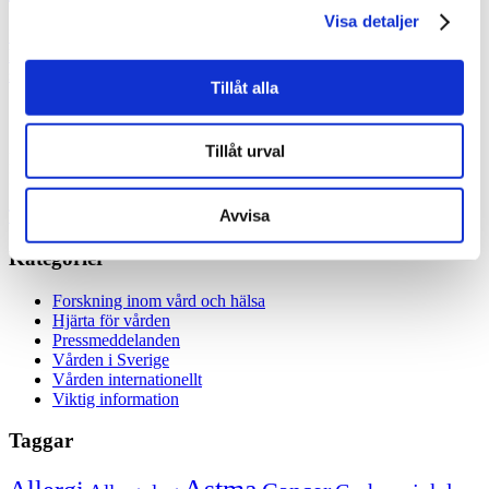
Visa detaljer
Hudsjukdomar har ökat kraftigt under de senaste åren och
hudcancer är idag bland de vanligaste cancerformerna i Sverige. Nu
ska …
Tillåt alla
Specialistläkare online
Tillåt urval
Hos oss kan du träffa läkare som är specialister på din sjukdom. Du
kan träffa en läkare direkt eller boka en tid som passar dig.
Avvisa
Träffa läkare online
Kategorier
Forskning inom vård och hälsa
Hjärta för vården
Pressmeddelanden
Vården i Sverige
Vården internationellt
Viktig information
Taggar