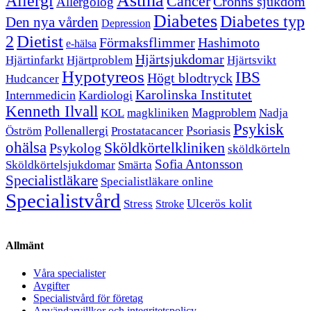
Astma
Allergi
Cancer
Crohns sjukdom
Allergolog
Diabetes
Diabetes typ
Den nya vården
Depression
Dietist
2
Förmaksflimmer
Hashimoto
e-hälsa
Hjärtsjukdomar
Hjärtinfarkt
Hjärtproblem
Hjärtsvikt
Hypotyreos
IBS
Högt blodtryck
Hudcancer
Karolinska Institutet
Internmedicin
Kardiologi
Kenneth Ilvall
Magproblem
KOL
magkliniken
Nadja
Psykisk
Pollenallergi
Psoriasis
Öström
Prostatacancer
ohälsa
Sköldkörtelkliniken
Psykolog
sköldkörteln
Sofia Antonsson
Sköldkörtelsjukdomar
Smärta
Specialistläkare
Specialistläkare online
Specialistvård
Ulcerös kolit
Stress
Stroke
Allmänt
Våra specialister
Avgifter
Specialistvård för företag
Användarvillkor och integritetspolicy