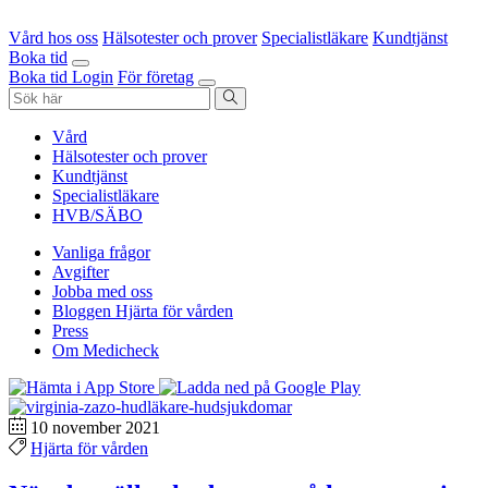
Vård hos oss
Hälsotester och prover
Specialistläkare
Kundtjänst
Boka tid
Boka tid
Login
För företag
Vård
Hälsotester och prover
Kundtjänst
Specialistläkare
HVB/SÄBO
Vanliga frågor
Avgifter
Jobba med oss
Bloggen Hjärta för vården
Press
Om Medicheck
10 november 2021
Hjärta för vården