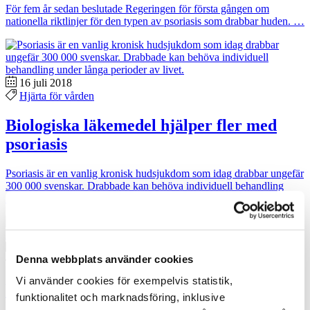
För fem år sedan beslutade Regeringen för första gången om
nationella riktlinjer för den typen av psoriasis som drabbar huden. …
16 juli 2018
Hjärta för vården
Biologiska läkemedel hjälper fler med
psoriasis
Psoriasis är en vanlig kronisk hudsjukdom som idag drabbar ungefär
300 000 svenskar. Drabbade kan behöva individuell behandling
under långa perioder …
2 januari 2018
Denna webbplats använder cookies
Hjärta för vården
Vi använder cookies för exempelvis statistik,
Vår egen bakterie kan skydda mot
funktionalitet och marknadsföring, inklusive
hudsjukdomar