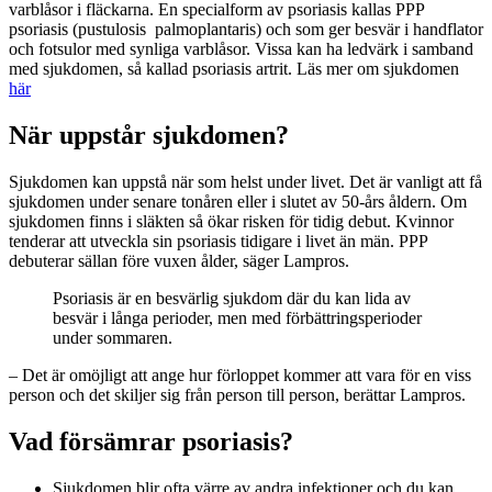
varblåsor i fläckarna. En specialform av psoriasis kallas PPP
psoriasis (pustulosis palmoplantaris) och som ger besvär i handflator
och fotsulor med synliga varblåsor. Vissa kan ha ledvärk i samband
med sjukdomen, så kallad psoriasis artrit. Läs mer om sjukdomen
här
När uppstår sjukdomen?
Sjukdomen kan uppstå när som helst under livet. Det är vanligt att få
sjukdomen under senare tonåren eller i slutet av 50-års åldern. Om
sjukdomen finns i släkten så ökar risken för tidig debut. Kvinnor
tenderar att utveckla sin psoriasis tidigare i livet än män. PPP
debuterar sällan före vuxen ålder, säger Lampros.
Psoriasis är en besvärlig sjukdom där du kan lida av
besvär i långa perioder, men med förbättringsperioder
under sommaren.
– Det är omöjligt att ange hur förloppet kommer att vara för en viss
person och det skiljer sig från person till person, berättar Lampros.
Vad försämrar psoriasis?
Sjukdomen blir ofta värre av andra infektioner och du kan