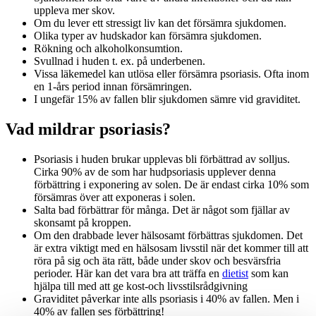
uppleva mer skov.
Om du lever ett stressigt liv kan det försämra sjukdomen.
Olika typer av hudskador kan försämra sjukdomen.
Rökning och alkoholkonsumtion.
Svullnad i huden t. ex. på underbenen.
Vissa läkemedel kan utlösa eller försämra psoriasis. Ofta inom
en 1-års period innan försämringen.
I ungefär 15% av fallen blir sjukdomen sämre vid graviditet.
Vad mildrar psoriasis?
Psoriasis i huden brukar upplevas bli förbättrad av solljus.
Cirka 90% av de som har hudpsoriasis upplever denna
förbättring i exponering av solen. De är endast cirka 10% som
försämras över att exponeras i solen.
Salta bad förbättrar för många. Det är något som fjällar av
skonsamt på kroppen.
Om den drabbade lever hälsosamt förbättras sjukdomen. Det
är extra viktigt med en hälsosam livsstil när det kommer till att
röra på sig och äta rätt, både under skov och besvärsfria
perioder. Här kan det vara bra att träffa en
dietist
som kan
hjälpa till med att ge kost-och livsstilsrådgivning
Graviditet påverkar inte alls psoriasis i 40% av fallen. Men i
40% av fallen ses förbättring!