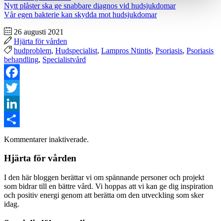
Nytt plåster ska ge snabbare diagnos vid hudsjukdomar
Vår egen bakterie kan skydda mot hudsjukdomar
26 augusti 2021
Hjärta för vården
hudproblem
,
Hudspecialist
,
Lampros Ntintis
,
Psoriasis
,
Psoriasis
behandling
,
Specialistvård
Facebook
Twitter
LinkedIn
Dela
Kommentarer inaktiverade.
Hjärta för vården
I den här bloggen berättar vi om spännande personer och projekt
som bidrar till en bättre vård. Vi hoppas att vi kan ge dig inspiration
och positiv energi genom att berätta om den utveckling som sker
idag.