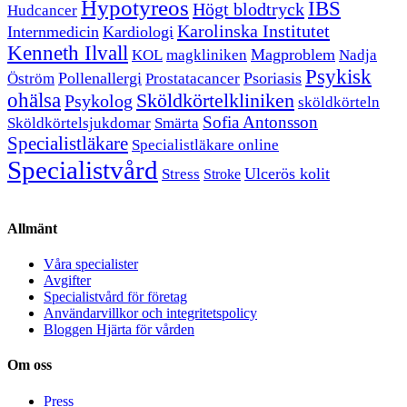
Hypotyreos
IBS
Högt blodtryck
Hudcancer
Karolinska Institutet
Internmedicin
Kardiologi
Kenneth Ilvall
Magproblem
KOL
magkliniken
Nadja
Psykisk
Pollenallergi
Psoriasis
Öström
Prostatacancer
ohälsa
Sköldkörtelkliniken
Psykolog
sköldkörteln
Sofia Antonsson
Sköldkörtelsjukdomar
Smärta
Specialistläkare
Specialistläkare online
Specialistvård
Ulcerös kolit
Stress
Stroke
Allmänt
Våra specialister
Avgifter
Specialistvård för företag
Användarvillkor och integritetspolicy
Bloggen Hjärta för vården
Om oss
Press