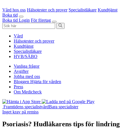
Vård hos oss
Hälsotester och prover
Specialistläkare
Kundtjänst
Boka tid
Boka tid
Login
För företag
Vård
Hälsotester och prover
Kundtjänst
Specialistläkare
HVB/SÄBO
Vanliga frågor
Avgifter
Jobba med oss
Bloggen Hjärta för vården
Press
Om Medicheck
Framtidens specialistvård
Bara specialister
Inget krav på remiss
Psoriasis? Hudläkarens tips för lindring