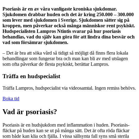
Psoriasis är en av våra vanligaste kroniska sjukdomar.
Sjukdomen drabbar huden och det är kring 250.000 – 300.000
som lever med sjukdomen i Sverige. Sjukdomen sätter sig på
kroppen, men påverkar också många människor rent psykiskt.
Hudspecialisten Lampros Ntintis svarar på hur psoriasis
behandlas, vad du själv kan göra för att lindra dina besvär och
vad som försämrar sjukdomen.
– Det är bra att söka vård så tidigt så möjligt då finns flera lokala
behandlingar som fungerar bra och man kan bli av med utslagen
som ofta påverkar de flesta psykiskt, berättar Lampros.
Träffa en hudspecialist
Träffa Lampros, hudspecialist via videosamtal. Ingen remiss behövs.
Boka tid
Vad är psoriasis?
Psoriasis är en hudsjukdom med inflammation i huden. Psoriasis-
fläckar på huden kan se ut på många sätt. Det är ofta röda fläckar
som både kan klia och fjälla. I vissa sällsynta fall syns små sterila