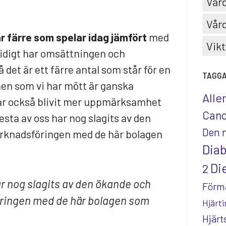
Vård
Vård
är färre som spelar idag jämfört
med
Vikt
tidigt har omsättningen och
 det är ett färre antal som står för en
TAGG
men som vi har mött är ganska
Alle
ar också blivit mer uppmärksamhet
Canc
esta av oss har nog slagits av den
Den 
rknadsföringen med de här bolagen
Dia
Die
2
ar nog slagits av den ökande och
Förm
ringen med de här bolagen som
Hjärti
Hjär