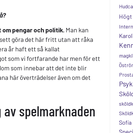
Hudca
så?
Högt 
Inter
 om pengar och politik.
Man kan
Karol
sett göra det här fritt utan att råka
Kenn
era år haft ett så kallat
magkl
ot som vi fortfarande har men för ett
Öströ
om som innebar att det inte blir
Prost
ana här överträdelser även om det
Psyk
Sköld
sköldk
g av spelmarknaden
Sköld
Sofia
Speci