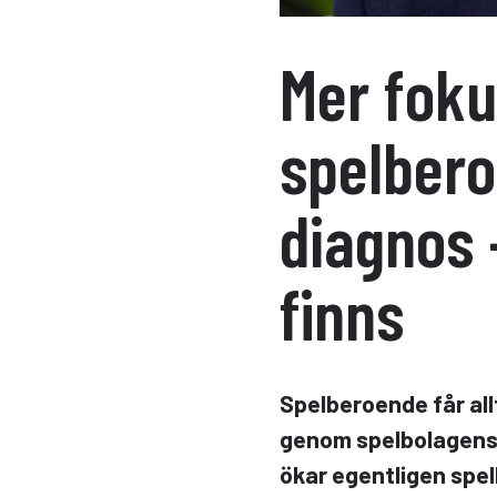
Mer foku
spelber
diagnos 
finns
Spelberoende får all
genom spelbolagens
ökar egentligen spe