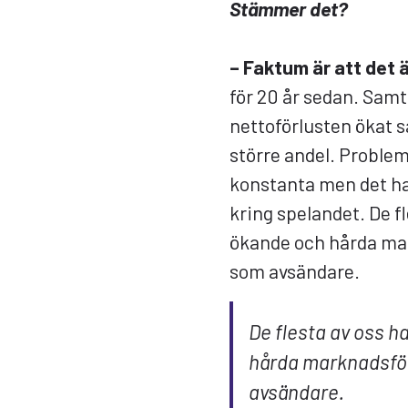
Stämmer det?
– Faktum är att det 
för 20 år sedan. Sam
nettoförlusten ökat så
större andel. Proble
konstanta men det h
kring spelandet. De fl
ökande och hårda ma
som avsändare.
De flesta av oss h
hårda marknadsfö
avsändare.