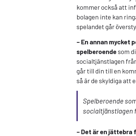
kommer också att inf
bolagen inte kan ring
spelandet går överst
– En annan mycket po
spelberoende
som di
socialtjänstlagen frå
går till din till en k
så är de skyldiga att 
Spelberoende som 
socialtjänstlagen f
– Det är en jättebra