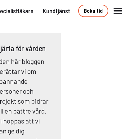
ecialistläkare
Kundtjänst
Boka tid
järta för vården
 den här bloggen
erättar vi om
pännande
ersoner och
rojekt som bidrar
ill en bättre vård.
i hoppas att vi
an ge dig