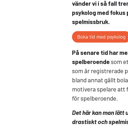
vänder vi i så fall 
psykolog med fokus 
spelmissbruk.
Boka tid med psykolog
På senare tid har m
spelberoende
som et
som är registrerade p
bland annat gällt bola
motivera spelare att
för spelberoende.
Det här kan man lätt
drastiskt och spelmi