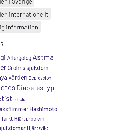
en i Sverige
en internationellt
ig information
AR
Astma
rgi
Allergolog
er
Crohns sjukdom
nya vården
Depression
betes
Diabetes typ
tist
e-hälsa
aksflimmer
Hashimoto
nfarkt
Hjärtproblem
tsjukdomar
Hjärtsvikt