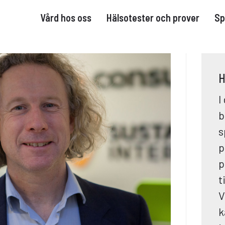
Vård hos oss
Hälsotester och prover
Sp
H
I
b
s
p
p
t
V
k