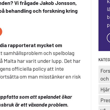
k
trenden? Vi frågade Jakob Jonsson,
l
på behandling och forskning kring
b
p
edia rapporterat mycket om
t samhällsproblem och spelbolag
KATEG
å Malta har varit under lupp. Det har
gens officiella policy att inte
For
 fortsätta om man misstänker en risk
och 
Hjär
 uppfatta som att spelandet ökar
Pre
ssbruk är ett växande problem.