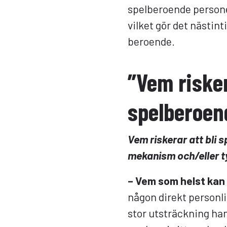
spelberoende persone
vilket gör det nästinti
beroende.
”Vem risker
spelberoe
Vem riskerar att bli
mekanism och/eller 
– Vem som helst kan 
någon direkt personl
stor utsträckning ha