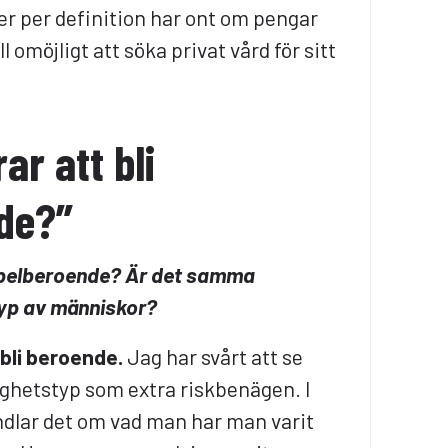
r per definition har ont om pengar
ll omöjligt att söka privat vård för sitt
ar att bli
nde?”
 spelberoende? Är det samma
typ av människor?
bli beroende.
Jag har svårt att se
ighetstyp som extra riskbenägen. I
ndlar det om vad man har man varit