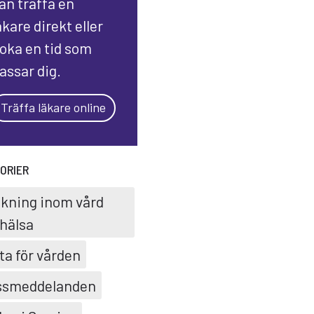
an träffa en
äkare direkt eller
oka en tid som
assar dig.
Träffa läkare online
ORIER
skning inom vård
hälsa
ta för vården
ssmeddelanden