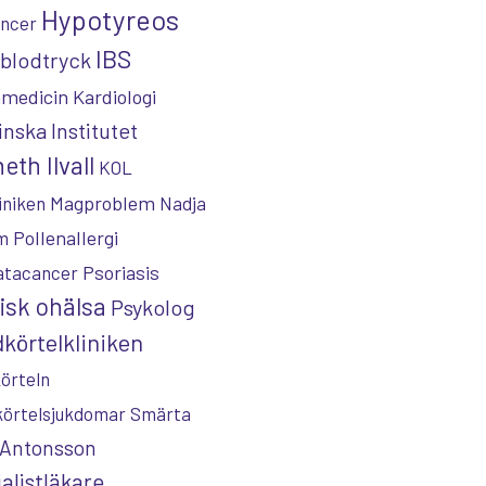
Hypotyreos
ncer
IBS
blodtryck
nmedicin
Kardiologi
inska Institutet
eth Ilvall
KOL
Magproblem
iniken
Nadja
Pollenallergi
m
Psoriasis
atacancer
isk ohälsa
Psykolog
körtelkliniken
örteln
körtelsjukdomar
Smärta
 Antonsson
alistläkare