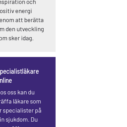
nspiration och
ositiv energi
enom att berätta
m den utveckling
om sker idag.
pecialistläkare
nline
os oss kan du
räffa läkare som
r specialister på
in sjukdom. Du