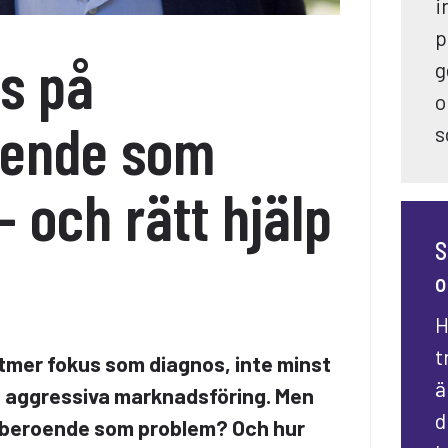
i
p
s på
g
o
oende som
s
– och rätt hjälp
S
o
H
t
tmer fokus som diagnos, inte minst
ä
 aggressiva marknadsföring. Men
d
lberoende som problem? Och hur