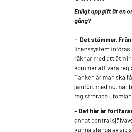
Enligt uppgift är en
gång?
– Det stämmer. Från
licenssystem införas 
räknar med att åtmin
kommer att vara regis
Tanken är man ska få
jämfört med nu, när b
registrerade utomlan
– Det här är fortfar
annat central självav
kunna stänga av sig sj