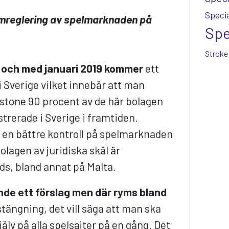
Specia
 omreglering av spelmarknaden på
Spe
Stroke
 och med januari 2019 kommer
ett
i Sverige vilket innebär att man
stone 90 procent av de här bolagen
trerade i Sverige i framtiden.
 en bättre kontroll på spelmarknaden
olagen av juridiska skäl är
ds, bland annat på Malta.
ande ett förslag men där ryms bland
stängning, det vill säga att man ska
älv på alla spelsajter på en gång. Det