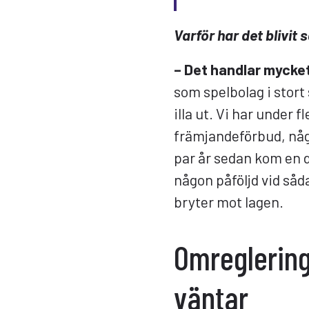
Varför har det blivit 
– Det handlar mycket
som spelbolag i stort 
illa ut. Vi har under fl
främjandeförbud, någ
par år sedan kom en d
någon påföljd vid såd
bryter mot lagen.
Omreglerin
väntar